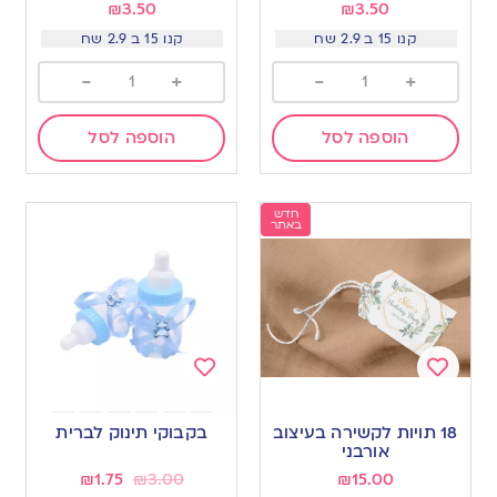
₪
3.50
₪
3.50
קנו 15 ב 2.9 שח
קנו 15 ב 2.9 שח
-
+
-
+
הוספה לסל
הוספה לסל
חדש
באתר
Add
Add
to
to
18 תויות לקשירה בעיצוב
בקבוקי תינוק לברית
wishlist
wishlist
אורבני
₪
1.75
₪
3.00
₪
15.00