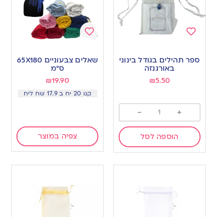
Add
Add
to
to
ספר תהילים בגודל בינוני
שאלים צבעוניים 65X180
wishlist
wishlist
באורגנזה
ס”מ
₪
19.90
₪
5.50
קנו 20 יח ב 17.9 שח ליח
-
+
צפיה במוצר
הוספה לסל