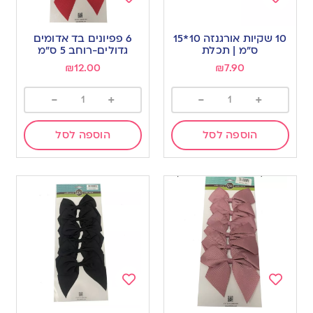
Add
Add
to
to
10 שקיות אורגנזה 10*15
6 פפיונים בד אדומים
wishlist
wishlist
ס”מ | תכלת
גדולים-רוחב 5 ס”מ
₪
12.00
₪
7.90
-
+
-
+
הוספה לסל
הוספה לסל
Add
Add