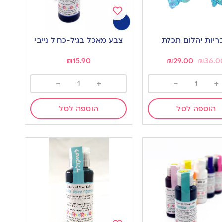
Add
to
ריות יהלום תכלת
צבע מאכל בג’ל-כחול נייבי
wishlist
w
₪
15.90
₪
29.00
₪
36.0
-
+
-
+
הוספה לסל
הוספה לסל