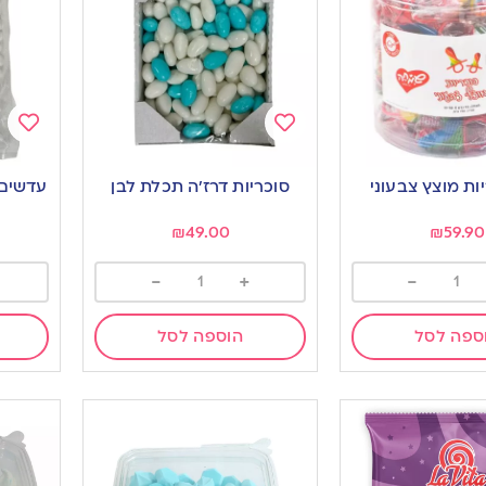
Add
Add
to
to
סוכריות דרז’ה תכלת לבן
עדשים שו
ishlist
wishlist
₪
49.00
₪
59.90
-
+
-
ספה לסל
הוספה לסל