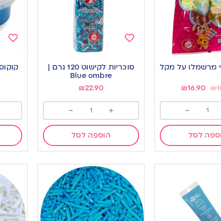
Add
Add
to
to
 מרשמלו על מקל
סוכריות לקישוט 120 גרם |
ishlist
wishlist
Blue ombre
₪
22.90
₪
16.90
₪
1
-
+
-
ספה לסל
הוספה לסל