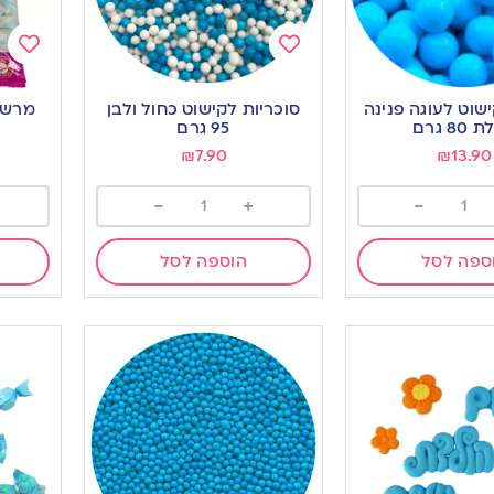
Add
Add
to
to
ישוט לעוגה פנינה
סוכריות לקישוט כחול ולבן
מרשמל
ishlist
wishlist
8 גרם
95 גרם
₪
7.90
₪
13.90
-
+
-
ספה לסל
הוספה לסל