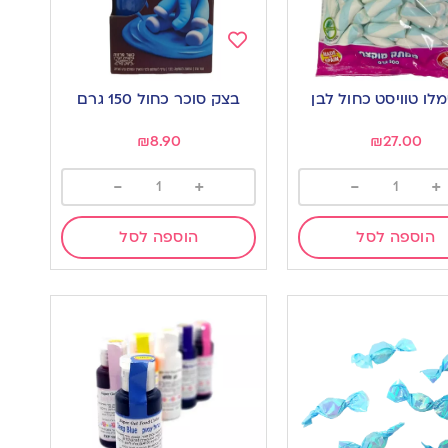
Add
to
ו טוויסט כחול לבן
בצק סוכר כחול 150 גרם
wishlist
w
₪
8.90
₪
27.00
-
+
-
+
הוספה לסל
הוספה לסל