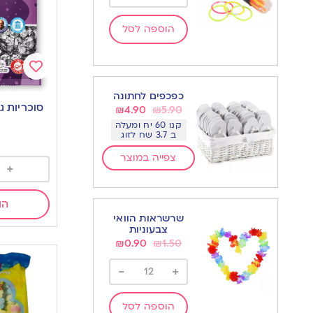
הוספה לסל
Add
כפכפים לחתונה
to
סוכריות ג’לי 
₪
4.90
₪
5.90
wishlist
קנו 60 יח ומעלה
ב 3.7 שח לזוג
צפייה במוצר
+
הו
שרשראות הוואי
צבעוניות
₪
0.90
₪
1.50
-
+
הוספה לסל