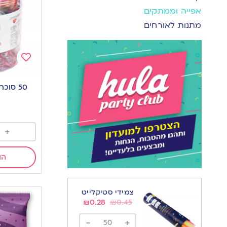
אפייה וממתקים
מתנות לאורחים
Add
to
50 סוכריות מוצץ צבעוני
wishlist
+
הו
צמידי סטיקלייט
₪
0.28
₪
0.45
-
+