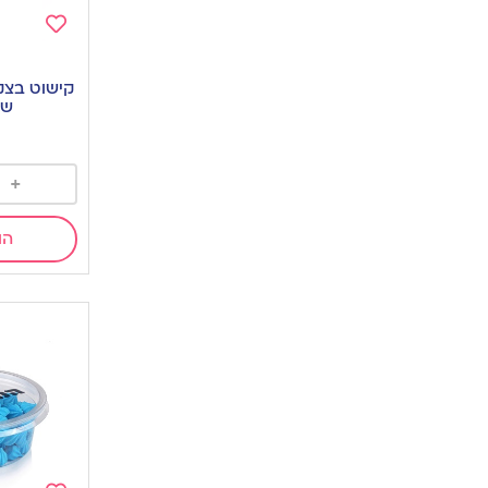
Add
to
קישוט בצק 
wishlist
שמ
+
הו