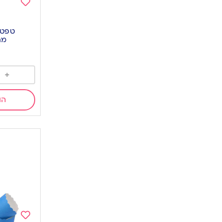
Add
to
טפטו
wishlist
מר
+
הו