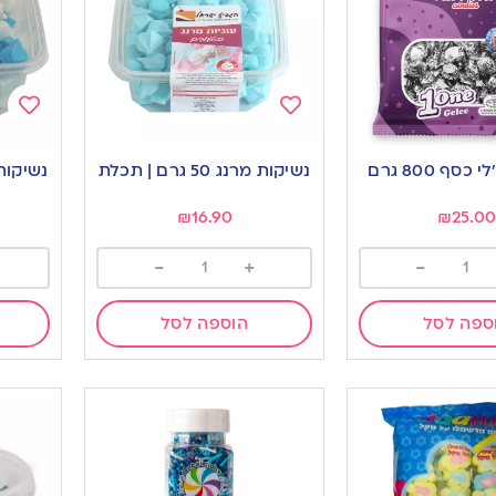
Add
Add
to
to
כסף 800 גרם
נשיקות מרנג 50 גרם | תכלת
ishlist
wishlist
₪
16.90
₪
25.00
-
+
-
ספה לסל
הוספה לסל