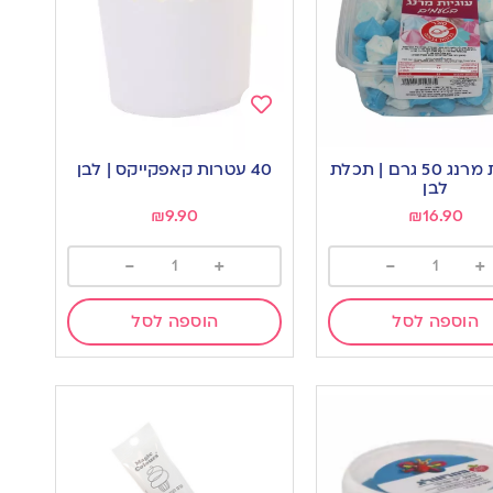
Add
to
נשיקות מרנג 50 גרם | תכלת
40 עטרות קאפקייקס | לבן
wishlist
w
לבן
₪
9.90
₪
16.90
-
+
-
+
הוספה לסל
הוספה לסל