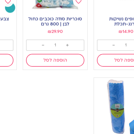
Add
Add
to
to
פים נשיקות
סוכריות סודה כוכבים כחול
צבע 
ishlist
wishlist
נג-תכלת
לבן | 800 גרם
₪
29.90
₪
14.90
-
+
-
ספה לסל
הוספה לסל