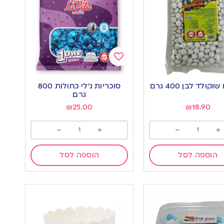
Add
to
קולד לבן 400 גרם
סוכריות ג’לי כחולות 800
wishlist
w
גרם
₪
25.00
₪
18.90
-
+
-
+
הוספה לסל
הוספה לסל