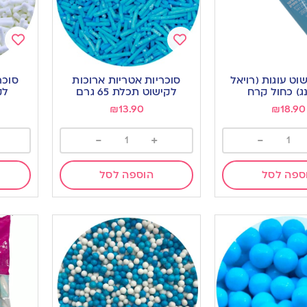
Add
Add
to
to
וט עוגות (רויאל
סוכריות אטריות ארוכות
סוכר
ishlist
wishlist
נג) כחול קרח
לקישוט תכלת 65 גרם
לקי
₪
13.90
₪
18.90
-
+
-
ספה לסל
הוספה לסל