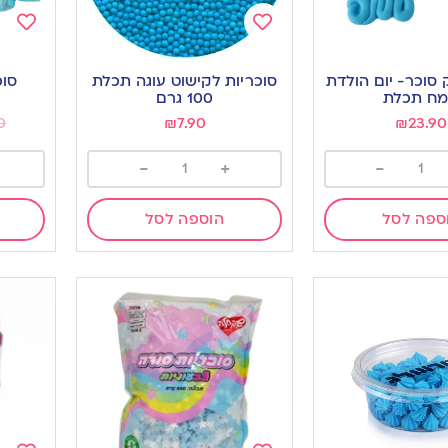
Add
Add
to
to
סוכר- יום הולדת
סוכריות לקישוט עוגה תכלת
סוכ
ishlist
wishlist
ח תכלת
100 גרם
0
₪
7.90
₪
23.90
-
+
-
ספה לסל
הוספה לסל