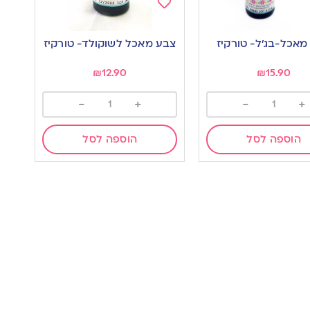
Add
to
מאכל-בג’ל- טורקיז
צבע מאכל לשוקולד- טורקיז
wishlist
w
₪
12.90
₪
15.90
-
+
-
+
הוספה לסל
הוספה לסל