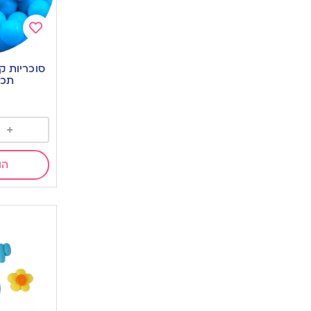
Add
to
סוכריות ק
wishlist
תכלת 0
+
הו