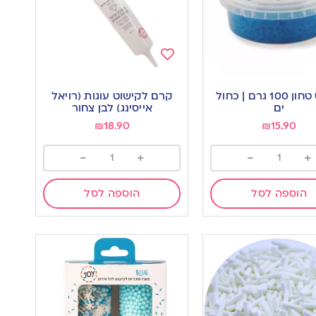
Add
to
קוקוס טחון 100 גרם | כחול
קרם לקישוט עוגות (רויאל
wishlist
w
ים
אייסינג) לבן צחור
₪
18.90
₪
15.90
-
+
-
+
הוספה לסל
הוספה לסל