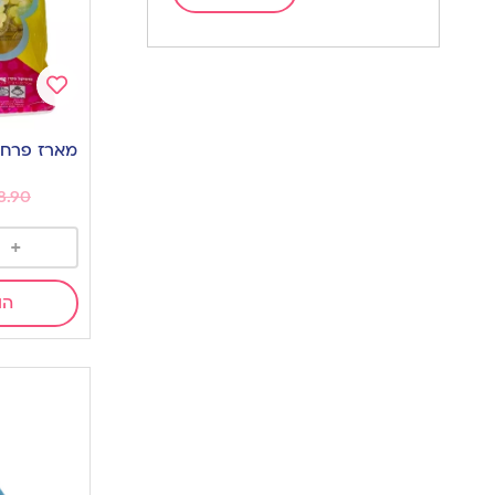
Add
to
מארז פרחי
wishlist
8.90
+
הו