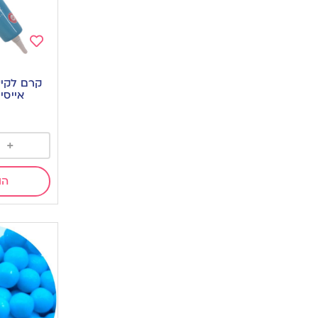
Add
to
קרם לקיש
wishlist
אייסי
+
הו