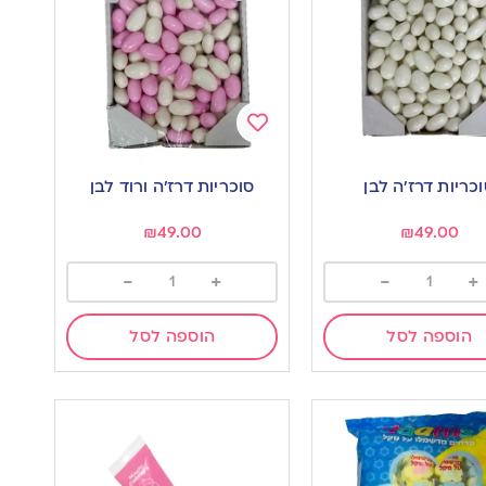
Add
to
כריות דרז’ה לבן
סוכריות דרז’ה ורוד לבן
wishlist
w
₪
49.00
₪
49.00
-
+
-
+
הוספה לסל
הוספה לסל