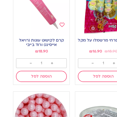
Add
to
רחי מרשמלו על מקל
קרם לקישוט עוגות (רויאל
wishlist
w
אייסינג) ורוד בייבי
₪
18.90
₪
16.90
₪
18.9
-
+
-
+
הוספה לסל
הוספה לסל