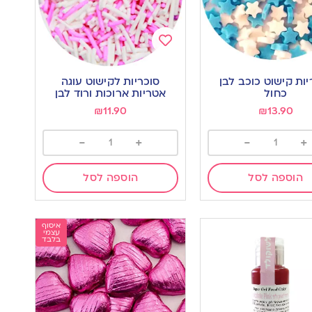
Add
to
יות קישוט כוכב לבן
סוכריות לקישוט עוגה
wishlist
w
כחול
אטריות ארוכות ורוד לבן
₪
11.90
₪
13.90
-
+
-
+
הוספה לסל
הוספה לסל
איסוף
עצמי
בלבד