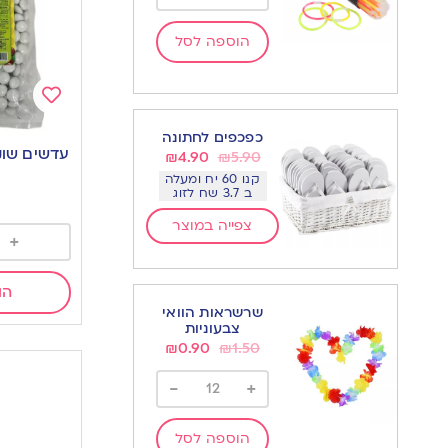
הוספה לסל
Add
כפכפים לחתונה
to
עדשים שוקולד 
₪
4.90
₪
5.90
wishlist
קנו 60 יח ומעלה
ב 3.7 שח לזוג
צפייה במוצר
+
הו
שרשראות הוואי
צבעוניות
₪
0.90
₪
1.50
-
+
הוספה לסל