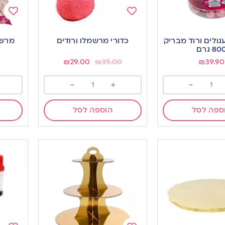
Add
Add
to
to
ולים ורוד מבריק
כדורי מרשמלו ורודים
מרשמ
ishlist
wishlist
80 גרם
₪
29.00
₪
35.00
₪
39.90
-
+
-
ספה לסל
הוספה לסל