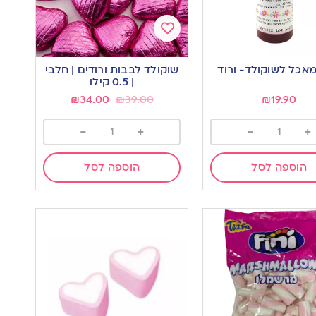
Add
to
אכל לשוקולד- ורוד
שוקולד לבבות ורודים | חלבי
wishlist
w
| 0.5 קילו
₪
34.00
₪
39.00
₪
19.90
-
+
-
+
הוספה לסל
הוספה לסל