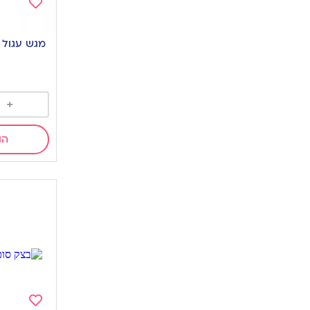
Add
to
wishlist
+
הו