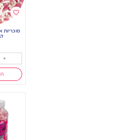
Add
to
סוכריות א
wishlist
לבן 5
+
הו