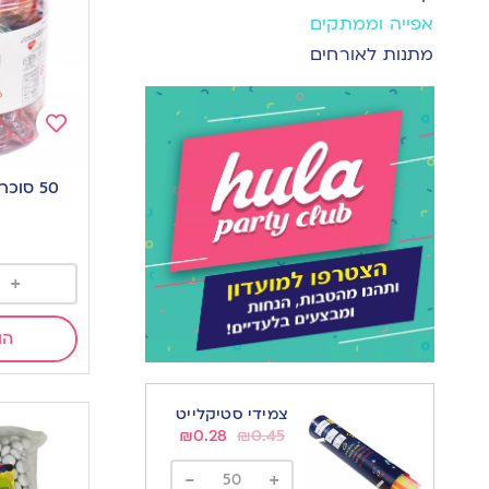
אפייה וממתקים
מתנות לאורחים
Add
to
50 סוכריות מוצץ צבעוני
wishlist
+
הו
צמידי סטיקלייט
₪
0.28
₪
0.45
-
+