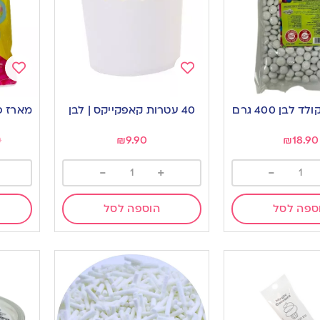
Add
Add
to
to
לבן 400 גרם
40 עטרות קאפקייקס | לבן
מארז פ
ishlist
wishlist
0
₪
9.90
₪
18.90
-
+
-
ספה לסל
הוספה לסל