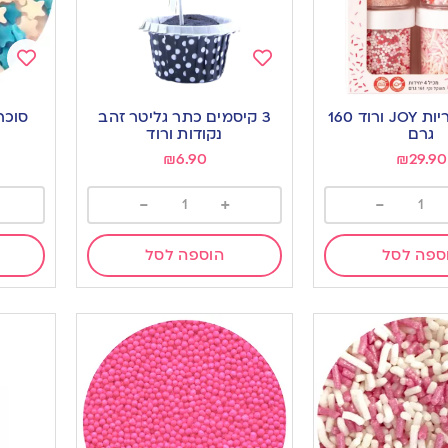
Add
Add
to
to
מארז סוכריות JOY ורוד 160
3 קיסמים כתר גליטר זהב
סוכר
ishlist
wishlist
גרם
נקודות ורוד
₪
6.90
₪
29.90
-
+
-
ספה לסל
הוספה לסל