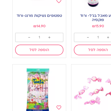
Add
to
 מאכל בג’ל- ורוד
טפטופים נשיקות מרנג-ורוד
wishlist
w
פוקסיה
₪
14.90
₪
15.90
-
+
-
+
הוספה לסל
הוספה לסל