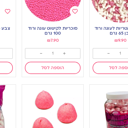
Add
Add
to
to
טריות לעוגה ורוד
סוכריות לקישוט עוגה ורוד
צבע מ
ishlist
wishlist
6 גרם
100 גרם
₪
7.90
₪
9.90
-
+
-
ספה לסל
הוספה לסל