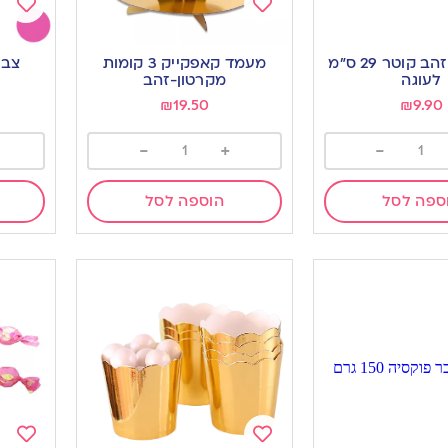
Add
Add
to
to
מגש עגול זהב קוטר 29 ס”מ
מעמד קאפקייק 3 קומות
צבע
ishlist
wishlist
לעוגה
מקרטון-זהב
₪
19.50
₪
9.90
-
+
-
ספה לסל
הוספה לסל