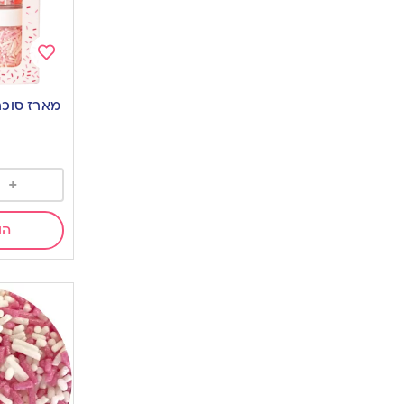
Add
to
wishlist
+
הו