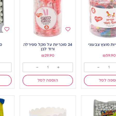
Add
Add
to
to
24 סוכריות על מקל ספירלה
סו
ishlist
wishlist
ורוד לבן
₪
29.90
₪
59.90
-
+
-
ספה לסל
הוספה לסל