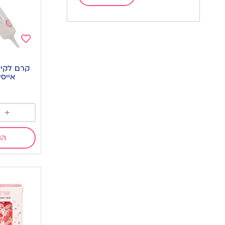
Add
to
קרם לקיש
wishlist
אייסי
+
הו