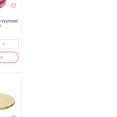
Add
to
מסטיקים עג
wishlist
0
+
הו