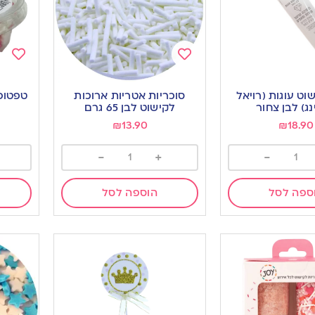
Add
Add
to
to
וט עוגות (רויאל
סוכריות אטריות ארוכות
טפטופי
ishlist
wishlist
נג) לבן צחור
לקישוט לבן 65 גרם
₪
13.90
₪
18.90
-
+
-
ספה לסל
הוספה לסל