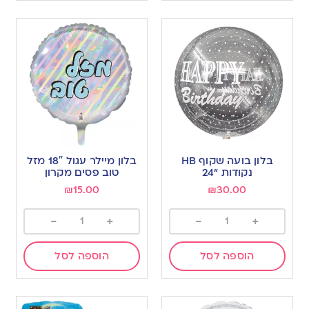
בלון בועה שקוף HB
בלון מיילר עגול 18″ מזל
נקודות “24
טוב פסים מקרון
₪
15.00
₪
30.00
-
+
-
+
הוספה לסל
הוספה לסל