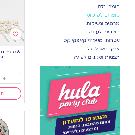
חומרי גלם
טופרים לקישוט
מרנגים ונשיקות
סוכריות לעוגה
עטרות ומעמדי קאפקייקס
Add
צבעי מאכל וג’ל
to
wishlist
זה
תבניות ומגשים לעוגה
+
הו