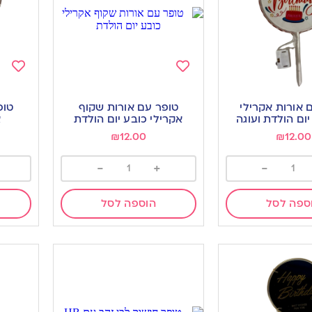
Add
Add
to
to
 אורות אקרילי
טופר עם אורות שקוף
טופ
ishlist
wishlist
ם הולדת ועוגה
אקרילי כובע יום הולדת
א
₪
12.00
₪
12.00
-
+
-
ספה לסל
הוספה לסל