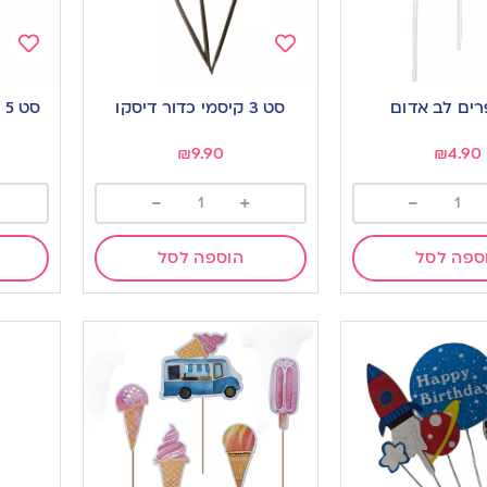
Add
Add
to
to
סט 3 קיסמי כדור דיסקו
ס
ishlist
wishlist
₪
9.90
₪
4.90
-
+
-
ספה לסל
הוספה לסל