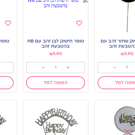
Add
Add
to
to
וק שחור זהב עם
טופר חישוק לבן זהב עם HB
ishlist
wishlist
בהטבעת זהב
₪
5.90
₪
5.90
-
+
-
ספה לסל
הוספה לסל