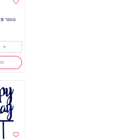
Add
to
טופר HB לב שחור זהב
wishlist
+
הו