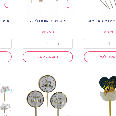
Add
Add
to
to
5 טופרים אוטו גלידה
טופר ע
ishlist
wishlist
₪
12.90
₪
8.90
-
+
-
ספה לסל
הוספה לסל