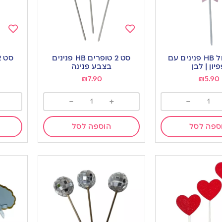
Add
Add
to
to
טופר עגול HB פנינים עם
סט 2 טופרים HB פנינים
ishlist
wishlist
יון | לבן
בצבע פנינה
₪
7.90
₪
5.90
-
+
-
ספה לסל
הוספה לסל