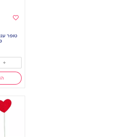
Add
to
wishlist
פפ
+
הו