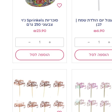
Add
to
גול יום הולדת שמח |
סוכריות Sprinkels ג’וי
wishlist
w
לבן
צבעוני 250 גרם
₪
23.90
₪
6.90
-
+
-
+
הוספה לסל
הוספה לסל