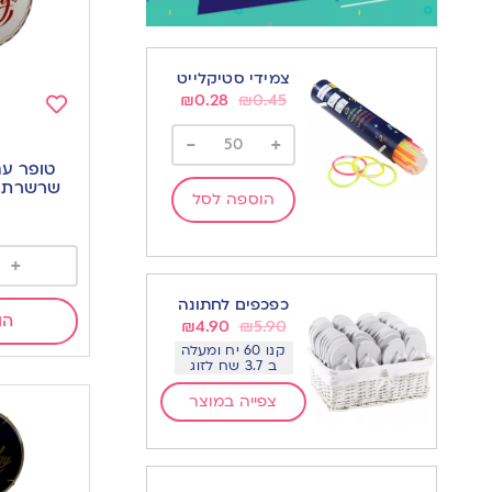
צמידי סטיקלייט
₪
0.28
₪
0.45
Add
-
+
to
טופר עם
wishlist
שרשרת יו
הוספה לסל
+
כפכפים לחתונה
הו
₪
4.90
₪
5.90
קנו 60 יח ומעלה
ב 3.7 שח לזוג
צפייה במוצר