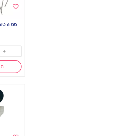
Add
to
סט 6 טופרים אסטרונאוט
wishlist
+
הו