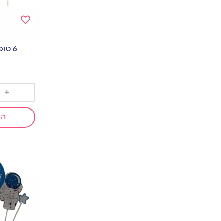
Add
to
6 טופרים לב אדום
wishlist
+
הו