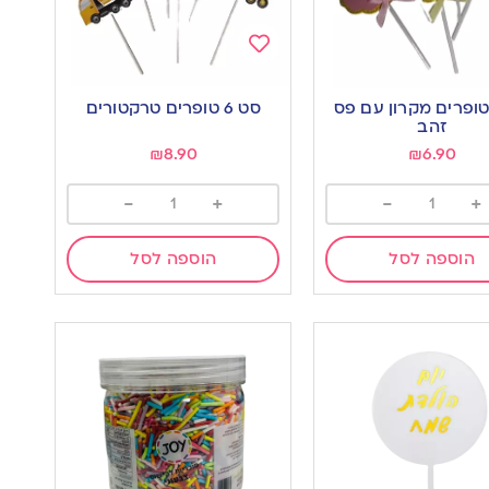
Add
to
ט 5 טופרים מקרון עם פס
סט 6 טופרים טרקטורים
wishlist
w
זהב
₪
8.90
₪
6.90
-
+
-
+
הוספה לסל
הוספה לסל