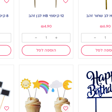
Add
Add
to
to
12 קיסמי HB לבן זהב
ishlist
wishlist
₪
4.90
₪
6.90
-
+
-
ספה לסל
הוספה לסל