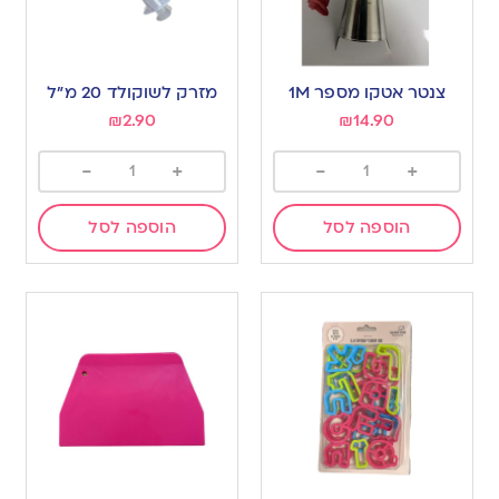
צנטר אטקו מספר M‏1
מזרק לשוקולד 20 מ”ל
₪
2.90
₪
14.90
-
+
-
+
הוספה לסל
הוספה לסל