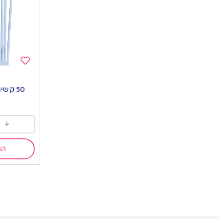
Add
to
50 קשים מתכלים | לבן
wishlist
+
הו