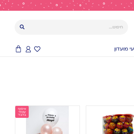
 מועדון
איסוף
עצמי
בלבד