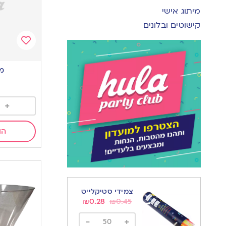
מיתוג אישי
קישוטים ובלונים
Add
to
מו
wishlist
+
הו
צמידי סטיקלייט
₪
0.28
₪
0.45
-
+