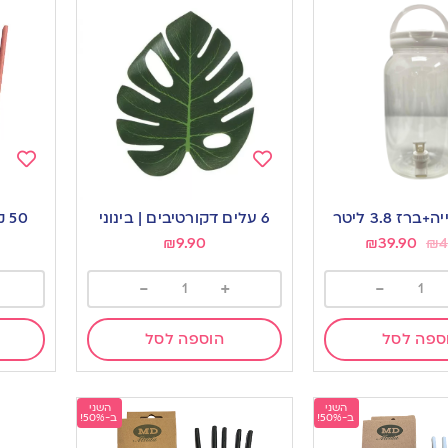
Add
Add
to
to
ז 3.8 ליטר
6 עלים דקורטיבים | בינוני
50 קשים מתכלים | ורוד
ishlist
wishlist
₪
9.90
₪
39.90
₪
4
-
+
-
ספה לסל
הוספה לסל
השני
השני
ב-50%!
ב-50%!