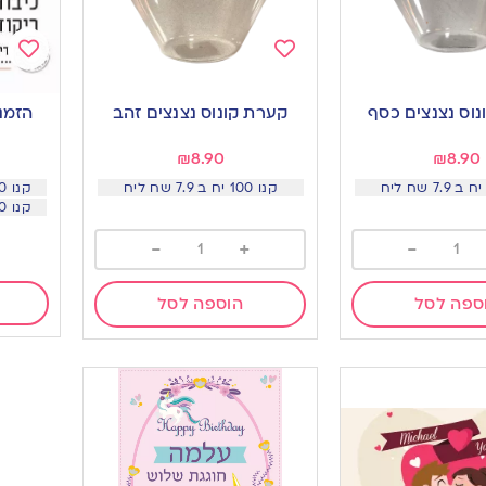
Add
Add
to
to
וס נצנצים כסף
קערת קונוס נצנצים זהב
הזמנו
ishlist
wishlist
₪
8.90
₪
8.90
קנו 100 יח ב 7.9 שח ליח
קנו 300 יח ומעלה ב 0.9 שח
קנו 450 יח ומעלה ב 0.8 שח
-
+
-
ספה לסל
הוספה לסל