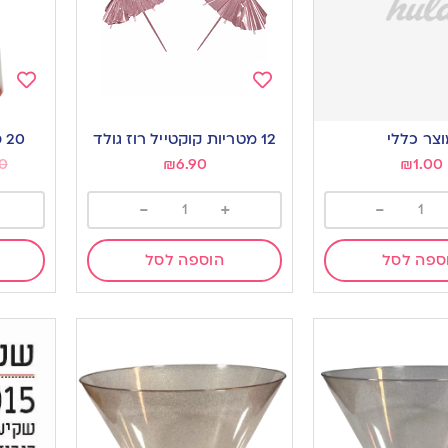
Add
Add
to
to
צר כללי
12 מטריות קוקטייל רוז גולד
20 סוכריות צ’ופה צופס
ishlist
wishlist
0
₪
6.90
₪
1.00
-
+
-
ספה לסל
הוספה לסל