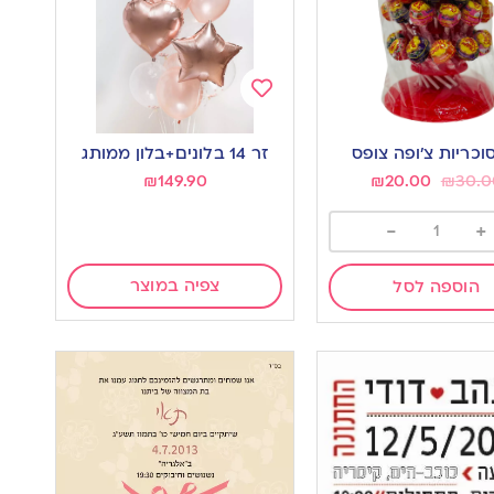
Add
to
זר 14 בלונים+בלון ממותג
wishlist
w
₪
149.90
₪
20.00
₪
30.0
-
+
צפיה במוצר
הוספה לסל