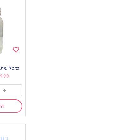
Add
to
מיכל שתייה+בר
wishlist
9.90
+
הו