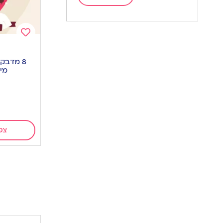
Add
to
8 מדבקו
wishlist
מי
צפ