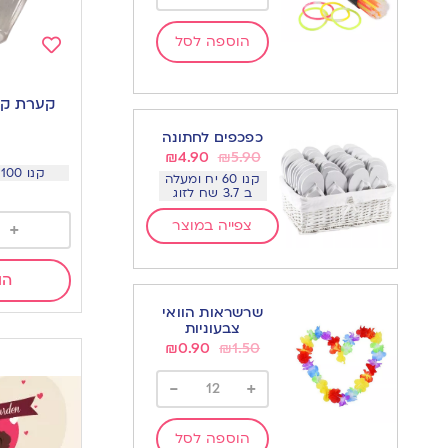
הוספה לסל
Add
to
קערת קונ
wishlist
כפכפים לחתונה
₪
4.90
₪
5.90
קנו 100 יח ב 7.9 שח ליח
קנו 60 יח ומעלה
ב 3.7 שח לזוג
צפייה במוצר
+
הו
שרשראות הוואי
צבעוניות
₪
0.90
₪
1.50
-
+
הוספה לסל