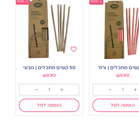
ב-50%!
ב-50%!
Add
to
50 קשים מתכלים | טבעי
wishlist
w
₪
9.90
₪
9.90
-
+
-
+
הוספה לסל
הוספה לסל