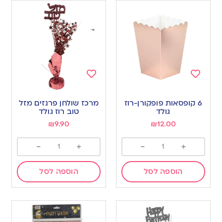
Add
Add
to
to
6 קופסאות פופקורן-רוז
מרכז שולחן פרנזים מזל
wishlist
wishlist
גולד
טוב רוז גולד
₪
9.90
₪
12.00
-
+
-
+
הוספה לסל
הוספה לסל