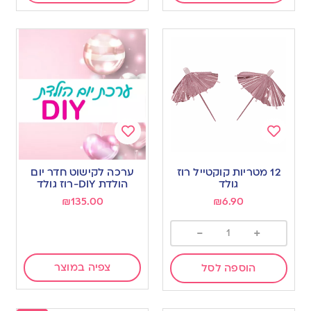
Add
Add
to
to
12 מטריות קוקטייל רוז
ערכה לקישוט חדר יום
wishlist
wishlist
גולד
הולדת DIY-רוז גולד
₪
135.00
₪
6.90
-
+
צפיה במוצר
הוספה לסל