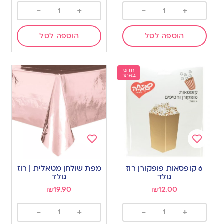
-
+
-
+
הוספה לסל
הוספה לסל
חדש
באתר
Add
Add
to
to
6 קופסאות פופקורן רוז
מפת שולחן מטאלית | רוז
wishlist
wishlist
גולד
גולד
₪
19.90
₪
12.00
-
+
-
+