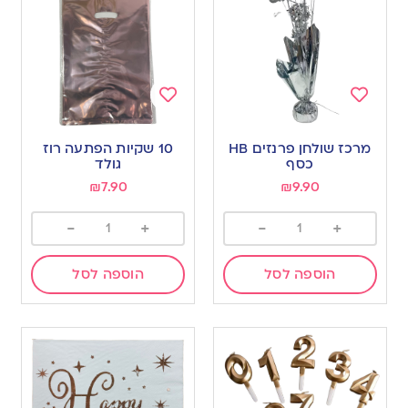
Add
Add
to
to
מרכז שולחן פרנזים HB
10 שקיות הפתעה רוז
wishlist
wishlist
כסף
גולד
₪
7.90
₪
9.90
-
+
-
+
הוספה לסל
הוספה לסל