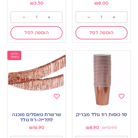
₪
3.50
₪
8.00
-
+
-
+
הוספה לסל
הוספה לסל
חדש
באתר
Add
Add
to
to
10 כוסות רוז גולד מבריק
שרשרת טאסלים מוכנה
wishlist
wishlist
לתלייה-רוז גולד
₪
16.90
₪
8.90
₪
12.90