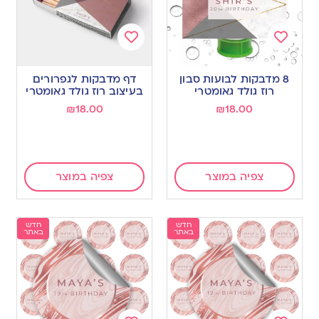
Add
Add
to
to
8 מדבקות לבועות סבון
דף מדבקות לגפרורים
wishlist
wishlist
רוז גולד גאומטרי
בעיצוב רוז גולד גאומטרי
₪
18.00
₪
18.00
צפיה במוצר
צפיה במוצר
חדש
חדש
באתר
באתר