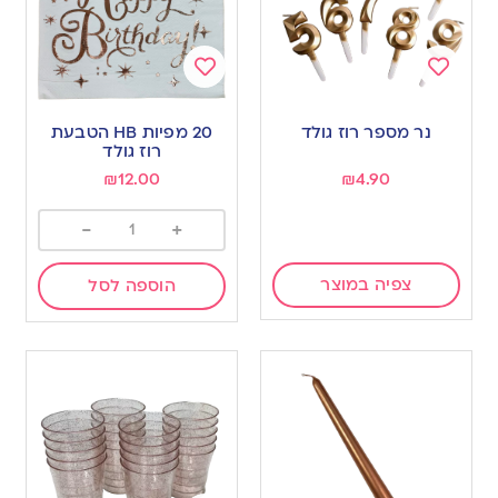
Add
Add
to
to
נר מספר רוז גולד
20 מפיות HB הטבעת
wishlist
wishlist
רוז גולד
₪
12.00
₪
4.90
-
+
צפיה במוצר
הוספה לסל