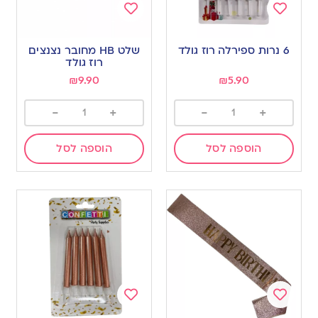
Add
Add
to
to
6 נרות ספירלה רוז גולד
שלט HB מחובר נצנצים
wishlist
wishlist
רוז גולד
₪
9.90
₪
5.90
-
+
-
+
הוספה לסל
הוספה לסל
Add
Add