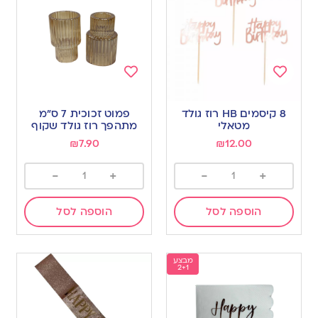
Add
Add
to
to
8 קיסמים HB רוז גולד
פמוט זכוכית 7 ס”מ
wishlist
wishlist
מטאלי
מתהפך רוז גולד שקוף
₪
7.90
₪
12.00
-
+
-
+
הוספה לסל
הוספה לסל
מבצע
2+1