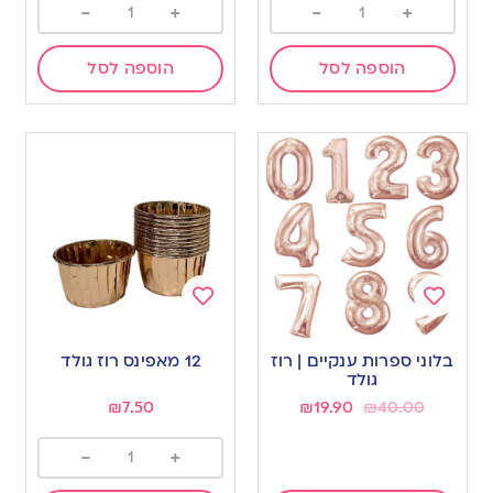
-
+
-
+
הוספה לסל
הוספה לסל
Add
Add
to
to
בלוני ספרות ענקיים | רוז
12 מאפינס רוז גולד
wishlist
wishlist
גולד
₪
7.50
₪
19.90
₪
40.00
-
+