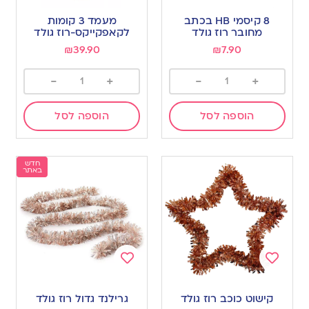
Add
Add
to
to
8 קיסמי HB בכתב
מעמד 3 קומות
wishlist
wishlist
מחובר רוז גולד
לקאפקייקס-רוז גולד
₪
39.90
₪
7.90
-
+
-
+
הוספה לסל
הוספה לסל
חדש
באתר
Add
Add
to
to
קישוט כוכב רוז גולד
גרילנד גדול רוז גולד
wishlist
wishlist