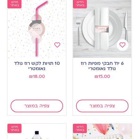
חדש
חדש
באתר
באתר
Add
Add
to
to
6 יח’ חבקי מפיות רוז
10 תויות לקש רוז גולד
wishlist
wishlist
גולד גאומטרי
גאומטרי
₪
18.00
₪
15.00
צפיה במוצר
צפיה במוצר
חדש
חדש
באתר
באתר