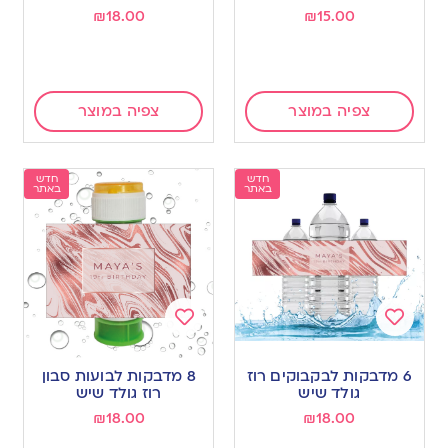
₪
18.00
₪
15.00
צפיה במוצר
צפיה במוצר
חדש
חדש
באתר
באתר
Add
Add
to
to
6 מדבקות לבקבוקים רוז
8 מדבקות לבועות סבון
wishlist
wishlist
גולד שיש
רוז גולד שיש
₪
18.00
₪
18.00