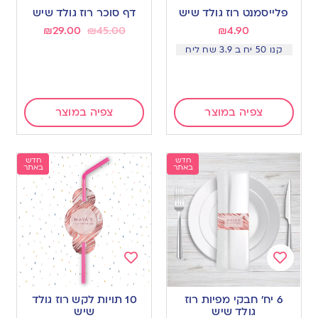
to
to
פלייסמנט רוז גולד שיש
דף סוכר רוז גולד שיש
wishlist
wishlist
₪
29.00
₪
45.00
₪
4.90
קנו 50 יח ב 3.9 שח ליח
צפיה במוצר
צפיה במוצר
חדש
חדש
באתר
באתר
Add
Add
to
to
6 יח’ חבקי מפיות רוז
10 תויות לקש רוז גולד
wishlist
wishlist
גולד שיש
שיש