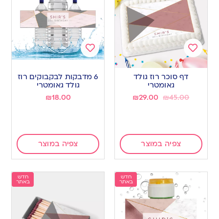
Add
Add
to
to
דף סוכר רוז גולד
6 מדבקות לבקבוקים רוז
wishlist
wishlist
גאומטרי
גולד גאומטרי
₪
18.00
₪
29.00
₪
45.00
צפיה במוצר
צפיה במוצר
חדש
חדש
באתר
באתר