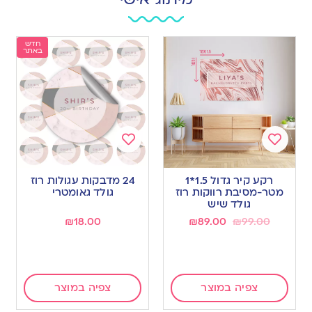
חדש
באתר
Add
Add
to
to
רקע קיר גדול 1.5*1
24 מדבקות עגולות רוז
wishlist
wishlist
מטר-מסיבת רווקות רוז
גולד גאומטרי
גולד שיש
₪
18.00
₪
89.00
₪
99.00
צפיה במוצר
צפיה במוצר