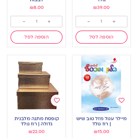
₪
8.00
₪
39.00
-
+
-
+
הוספה לסל
הוספה לסל
Add
Add
to
to
מיילר עגול מזל טוב שיש
קופסת מתנה מלבנית
wishlist
wishlist
| רוז גולד
גדולה | רוז גולד
₪
22.00
₪
15.00