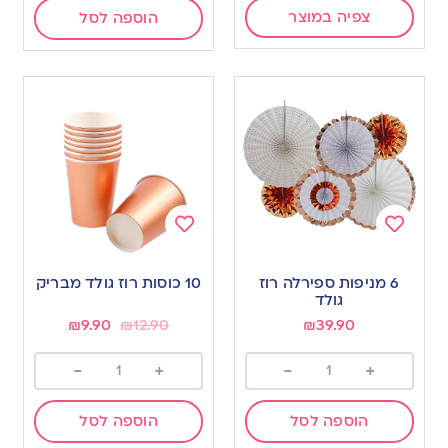
צפיה במוצר
הוספה לסל
Add
Add
to
to
6 מניפות ספירלה רוז
10 כוסות רוז גולד מבריק
wishlist
wishlist
גולד
₪
9.90
₪
12.90
₪
39.90
-
+
-
+
הוספה לסל
הוספה לסל