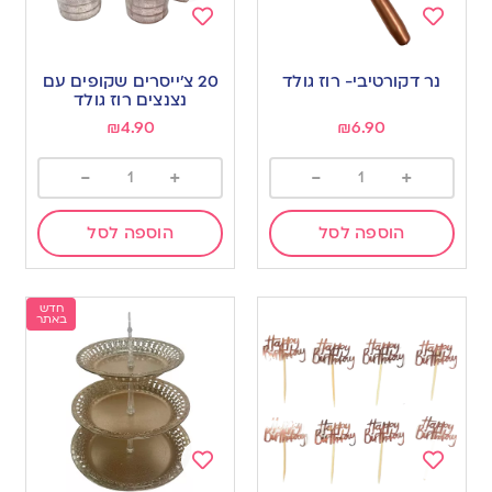
Add
Add
to
to
נר דקורטיבי- רוז גולד
20 צ’ייסרים שקופים עם
wishlist
wishlist
נצנצים רוז גולד
₪
4.90
₪
6.90
-
+
-
+
הוספה לסל
הוספה לסל
חדש
באתר