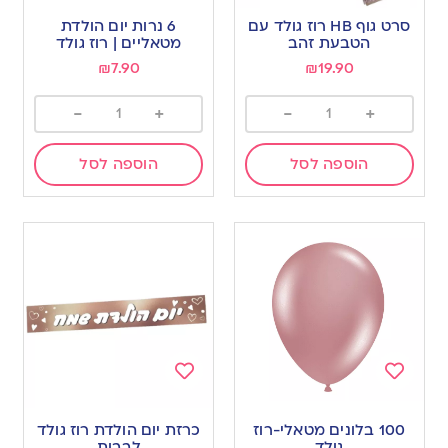
to
to
סרט גוף HB רוז גולד עם
6 נרות יום הולדת
wishlist
wishlist
הטבעת זהב
מטאליים | רוז גולד
₪
7.90
₪
19.90
-
+
-
+
הוספה לסל
הוספה לסל
Add
Add
to
to
100 בלונים מטאלי-רוז
כרזת יום הולדת רוז גולד
wishlist
wishlist
גולד
לבבות