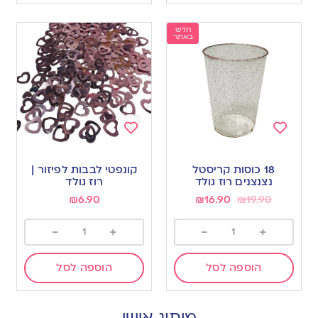
חדש
באתר
Add
Add
to
to
18 כוסות קריסטל
קונפטי לבבות לפיזור |
wishlist
wishlist
נצנצנים רוז גולד
רוז גולד
₪
6.90
₪
16.90
₪
19.90
-
+
-
+
הוספה לסל
הוספה לסל
מיתוג אישי