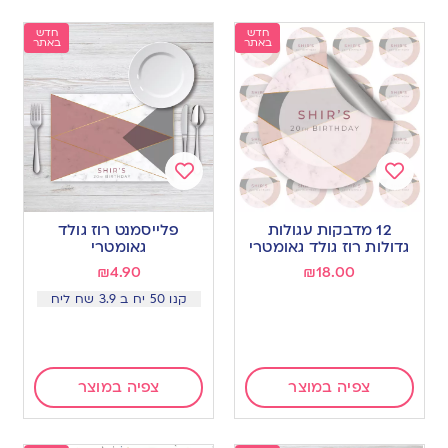
חדש
חדש
באתר
באתר
Add
Add
to
to
12 מדבקות עגולות
פלייסמנט רוז גולד
wishlist
wishlist
גדולות רוז גולד גאומטרי
גאומטרי
₪
4.90
₪
18.00
קנו 50 יח ב 3.9 שח ליח
צפיה במוצר
צפיה במוצר