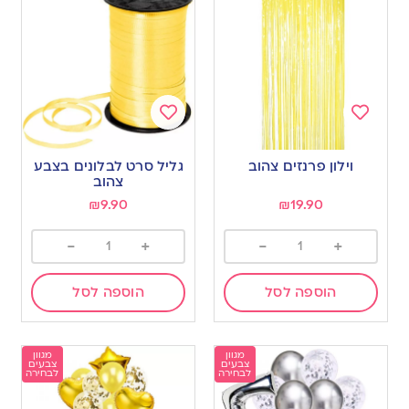
Add
Add
to
to
וילון פרנזים צהוב
גליל סרט לבלונים בצבע
wishlist
wishlist
צהוב
₪
9.90
₪
19.90
-
+
-
+
הוספה לסל
הוספה לסל
מגוון
מגוון
צבעים
צבעים
לבחירה
לבחירה