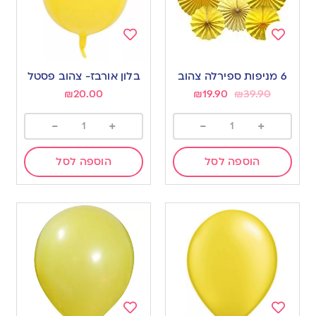
Add
Add
to
to
6 מניפות ספירלה צהוב
בלון אורבז- צהוב פסטל
wishlist
wishlist
₪
20.00
₪
19.90
₪
39.90
-
+
-
+
הוספה לסל
הוספה לסל