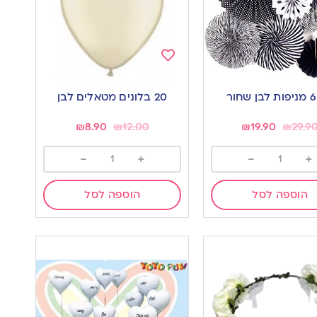
Add
to
20 בלונים מטאלים לבן
wishlist
w
₪
8.90
₪
12.00
₪
19.90
₪
29.9
-
+
-
+
הוספה לסל
הוספה לסל