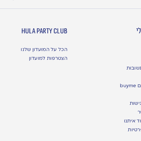
י
hula party club
הכל על המועדון שלנו
הצטרפות למועדון
שובות
bu
ישות
ר
ד איתנו
רטיות