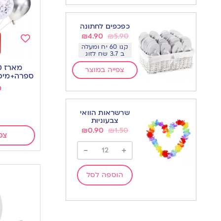
כפכפים לחתונה
₪
4.90
₪
5.90
קנו 60 יח ומעלה
Add
ב 3.7 שח לזוג
to
צפייה במוצר
wishlist
ספרה+מיכ
0
שרשראות הוואי
צבעוניות
₪
0.90
₪
1.50
צפ
-
+
הוספה לסל