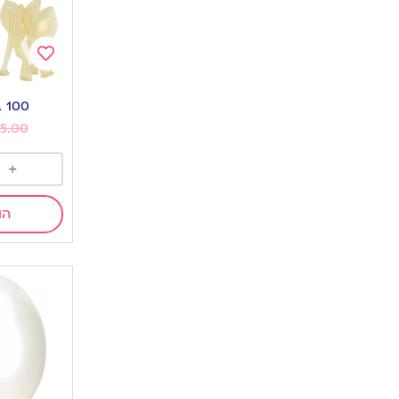
Add
to
100 בלונים-שקוף
wishlist
5.00
+
הו