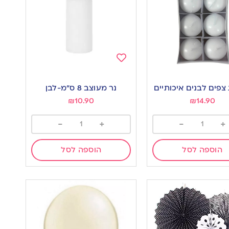
Add
to
נר מעוצב 8 ס”מ-לבן
wishlist
w
₪
10.90
₪
14.90
-
+
-
+
הוספה לסל
הוספה לסל