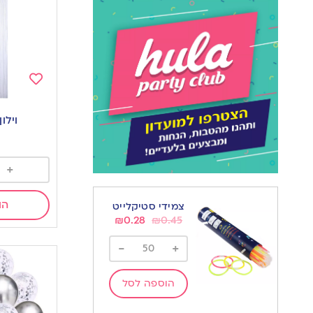
Add
to
וילו
wishlist
+
הו
צמידי סטיקלייט
₪
0.28
₪
0.45
-
+
הוספה לסל