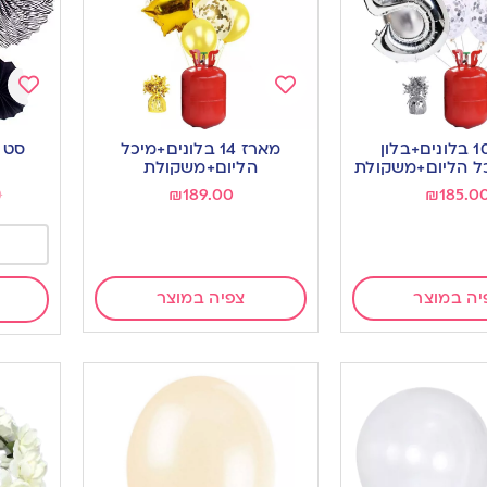
Add
Add
to
to
מארז 10 בלונים+בלון
מארז 14 בלונים+מיכל
סט 6 מניפות לבן שחור
ishlist
wishlist
ל הליום+משקולת
הליום+משקולת
0
₪
189.00
₪
185.0
יה במוצר
צפיה במוצר