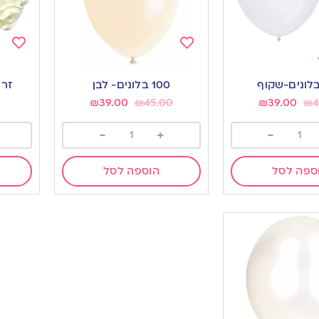
Add
Add
to
to
100 בלונים- לבן
זר 
ishlist
wishlist
₪
39.00
₪
45.00
₪
39.00
₪
4
-
+
-
ספה לסל
הוספה לסל