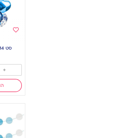
Add
to
סט 14 בלונים-כחול
wishlist
0
+
הו