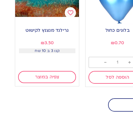
Add
to
בלונים כחול
גרילנד מנצנץ לקישוט
wishlist
w
₪
3.50
₪
0.70
קנו 3 ב 10 שח
-
+
צפיה במוצר
הוספה לסל