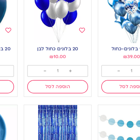
Add
Add
to
to
20 בלונים כחול לבן
20 בלונים מטאליים-כחול
ishlist
wishlist
₪
10.00
₪
39.0
-
+
-
ספה לסל
הוספה לסל