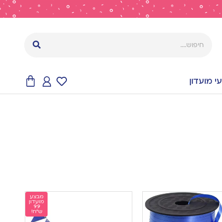
 מועדון
מבצע
מועדון
9.9
ש"ח!