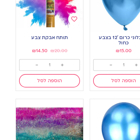
Add
to
10 בלוני כרום 12′ בצבע
תותח אבקת צבע
wishlist
w
כחול
₪
14.50
₪
20.00
₪
15.00
-
+
-
+
הוספה לסל
הוספה לסל