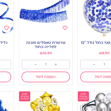
Add
Add
to
to
שרשרת טאסלים מוכנה
גליל
ishlist
wishlist
לתלייה-כחול
₪
16.90
₪
8.90
-
+
-
ספה לסל
הוספה לסל
מגוון
מגוון
צבעים
צבעים
לבחירה
לבחירה