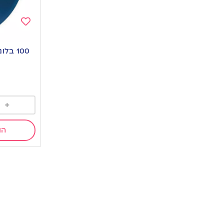
Add
to
100 בלונים פסטל – כחול
wishlist
0
+
הו