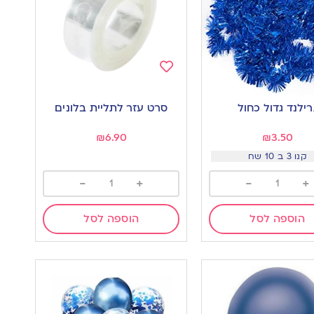
Add
to
רילנד גדול כחול
סרט עזר לתליית בלונים
wishlist
w
₪
6.90
₪
3.50
קנו 3 ב 10 שח
-
+
-
+
הוספה לסל
הוספה לסל