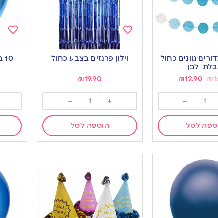
Add
Add
to
to
רים גוונים כחול
וילון פרנזים בצבע כחול
ishlist
wishlist
לת ולבן
₪
19.90
₪
12.90
₪
1
-
+
-
ספה לסל
הוספה לסל