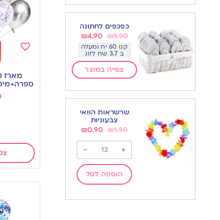
כפכפים לחתונה
₪
4.90
₪
5.90
קנו 60 יח ומעלה
ב 3.7 שח לזוג
Add
צפייה במוצר
to
wishlist
ספרה+מיכ
0
שרשראות הוואי
צבעוניות
₪
0.90
₪
1.50
-
+
צפ
הוספה לסל