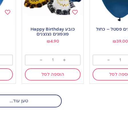
Add
Add
to
to
כובע Happy Birthday
ishlist
wishlist
פונפונים נצנצנים
₪
4.90
₪
39.0
-
+
-
ספה לסל
הוספה לסל
טען עוד...