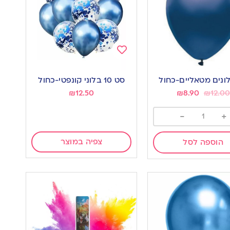
Add
to
סט 10 בלוני קונפטי-כחול
wishlist
w
₪
12.50
₪
8.90
₪
12.00
-
+
צפיה במוצר
הוספה לסל