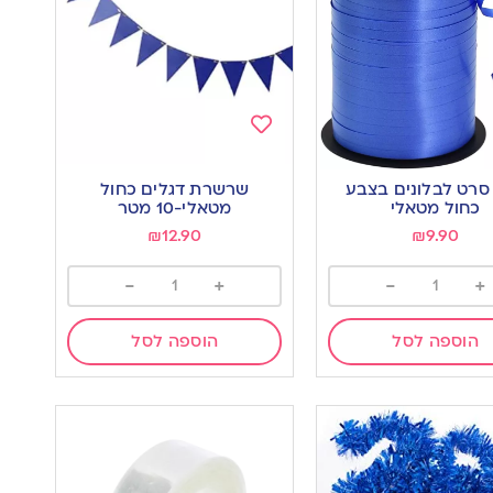
Add
to
 סרט לבלונים בצבע
שרשרת דגלים כחול
wishlist
w
כחול מטאלי
מטאלי-10 מטר
₪
12.90
₪
9.90
-
+
-
+
הוספה לסל
הוספה לסל