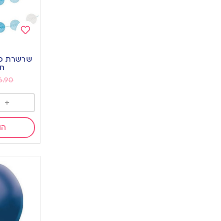
Add
to
שרשרת כדו
wishlist
תכ
6.90
+
הו