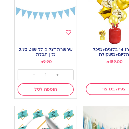
Add
to
מארז 14 בלונים+מיכל
שרשרת דגלים לקישוט 2.70
wishlist
w
הליום+משקולת
מ’ | תכלת
₪
9.90
₪
189.00
-
+
צפיה במוצר
הוספה לסל