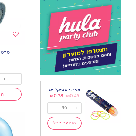
Add
to
סרט ס
wishlist
+
צמידי סטיקלייט
הו
₪
0.28
₪
0.45
-
+
הוספה לסל