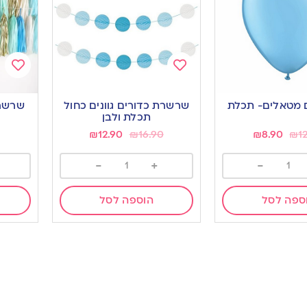
Add
Add
to
to
שרשרת כדורים גוונים כחול
ishlist
wishlist
תכלת ולבן
₪
12.90
₪
16.90
₪
8.90
₪
1
-
+
-
ספה לסל
הוספה לסל