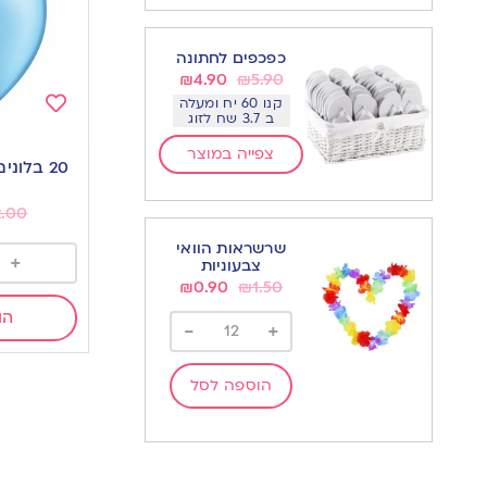
כפכפים לחתונה
₪
4.90
₪
5.90
קנו 60 יח ומעלה
ב 3.7 שח לזוג
Add
צפייה במוצר
to
20 בלונים מטאלים- תכלת
wishlist
2.00
שרשראות הוואי
+
צבעוניות
₪
0.90
₪
1.50
הו
-
+
הוספה לסל