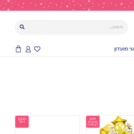
 מועדון
מגוון
מבצע
צבעים
2+1!
לבחירה