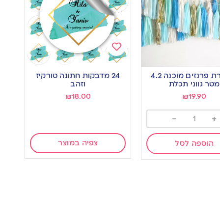
Add
to
שרשרת פרנזים מוכנה 4.2
24 מדבקות חתונה טורקיז
wishlist
w
מטר גווני תכלת
וזהב
₪
18.00
₪
19.90
-
+
צפיה במוצר
הוספה לסל