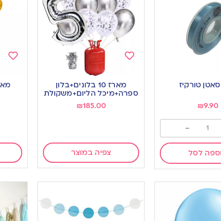
Add
Add
to
to
אטן טורקיז
מארז 10 בלונים+בלון
ishlist
wishlist
ספרה+מיכל הליום+משקולת
₪
185.00
₪
9.90
-
צפיה במוצר
ספה לסל