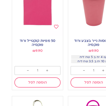
Add
to
 כוסות נייר בצבע ורוד
50 מפיות קוקטייל ורוד
wishlist
w
פוקסיה
פוקסיה
₪
9.90
₪
9.90
ח ב 5 שח ליח
שח ליח
-
+
-
+
הוספה לסל
הוספה לסל