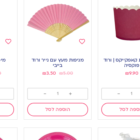
Add
Add
to
to
ת קאפקייקס | ורוד
מניפות מעץ עם נייר ורוד
ishlist
wishlist
פוקסיה
בייבי
0
₪
3.50
₪
5.00
₪
9.90
-
+
-
ספה לסל
הוספה לסל