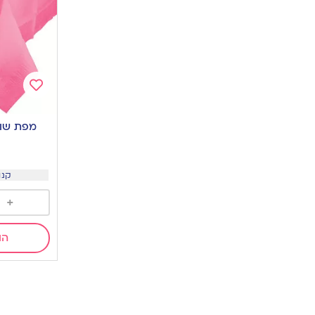
Add
to
מפת שולח
wishlist
קנו 3 ב 25
+
הו