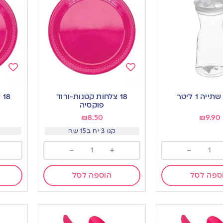
Add
Add
to
to
יה 1 ליטר
18 צלחות קטנות-ורוד
8
ishlist
wishlist
פוקסיה
₪
8.50
₪
9.90
קנו 3 יח ב15 שח
-
+
-
ספה לסל
הוספה לסל