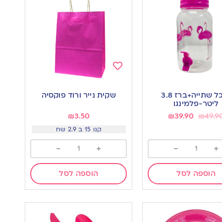
Add
to
מיכל שתייה+ברז 3.8
שקית נייר ורוד פוקסיה
wishlist
w
ליטר-פלמינגו
₪
3.50
₪
39.90
₪
49.9
קנו 15 ב 2.9 שח
-
+
-
+
הוספה לסל
הוספה לסל