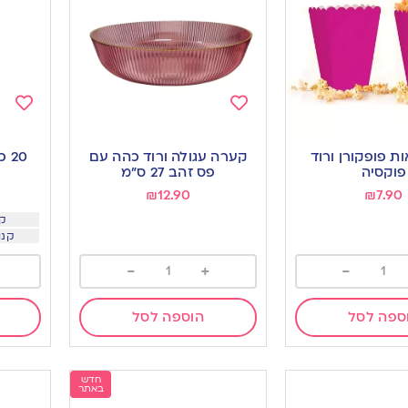
Add
Add
to
to
ות פופקורן ורוד
קערה עגולה ורוד כהה עם
20
ishlist
wishlist
פוקסיה
פס זהב 27 ס”מ
₪
12.90
₪
7.90
קנו 4 י
קנו 10 יח ב 3.5 
-
+
-
ספה לסל
הוספה לסל
חדש
באתר