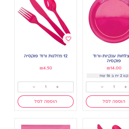
Add
to
1 צלחות ענקיות-ורוד
12 מזלגות ורוד פוקסיה
wishlist
w
פוקסיה
₪
4.50
₪
14.00
קנו 2 יח ב 16 שח
-
+
-
+
הוספה לסל
הוספה לסל