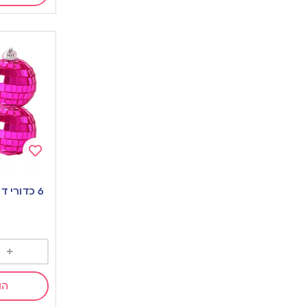
Add
to
wishlist
+
הו