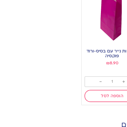
ות נייר עם בסיס-ורוד
w
פוקסיה
₪
8.90
-
+
הוספה לסל
ם