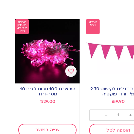
מבצע
מבצע
2+1!
מועדון
2 ב-49
שח!
Add
to
שרשרת דגלים לקישוט 2.70
שרשרת 100 נורות לדים 10
wishlist
w
’ | ורוד פוקסיה
מטר-ורוד
₪
29.00
₪
9.90
-
+
צפיה במוצר
הוספה לסל