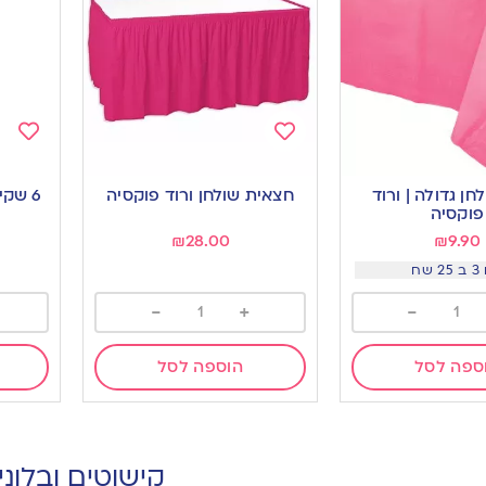
Add
Add
to
to
ן גדולה | ורוד
חצאית שולחן ורוד פוקסיה
6 שקי
ishlist
wishlist
פוקסיה
₪
28.00
₪
9.90
 שח
-
+
-
ספה לסל
הוספה לסל
קישוטים ובלוני