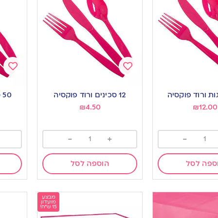
Add
Add
to
to
12 סכינים ורוד פוקסיה
50 סכינים ורוד פוקסיה
ishlist
wishlist
₪
4.50
₪
12.00
-
+
-
ספה לסל
הוספה לסל
מבצע
מועדון
15 ש"ח!