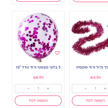
Add
to
ד גדול ורוד פוקסיה
5 בלוני קונפטי ורוד גודל 12″
wishlist
w
₪
8.90
₪
3.50
-
+
-
+
הוספה לסל
הוספה לסל