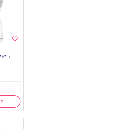
Add
to
קראף שתי
wishlist
+
הו