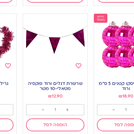
חדש
באתר
Add
Add
to
to
6 כדורי דיסקו קטנים 5 ס”מ
שרשרת דגלים ורוד פוקסיה
גרילנ
ishlist
wishlist
ורוד
מטאלי-10 מטר
₪
12.90
₪
18.90
-
+
-
ספה לסל
הוספה לסל