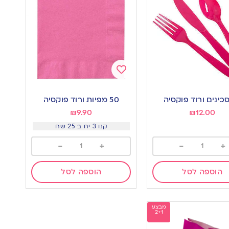
Add
to
50 מפיות ורוד פוקסיה
wishlist
w
₪
9.90
₪
12.00
קנו 3 יח ב 25 שח
-
+
-
+
הוספה לסל
הוספה לסל
מבצע
2+1