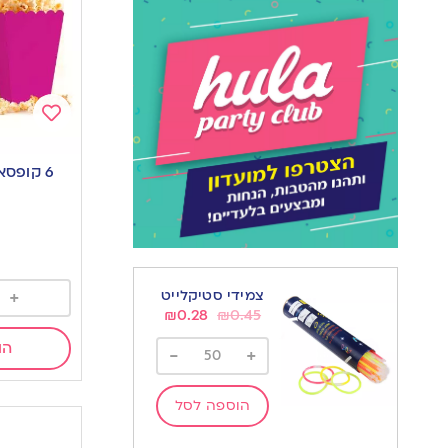
Add
to
6 קופסא
wishlist
+
צמידי סטיקלייט
₪
0.28
₪
0.45
הו
-
+
הוספה לסל