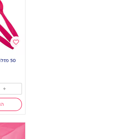
Add
to
50 מזלגות ורוד פוקסיה
wishlist
+
הו