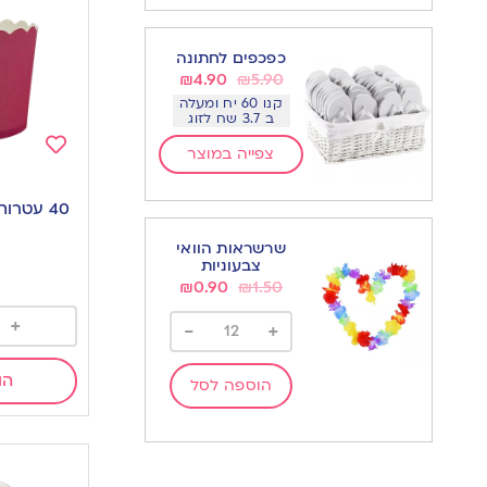
כפכפים לחתונה
₪
4.90
₪
5.90
קנו 60 יח ומעלה
ב 3.7 שח לזוג
צפייה במוצר
Add
to
40 עטרו
wishlist
שרשראות הוואי
צבעוניות
₪
0.90
₪
1.50
+
-
+
הו
הוספה לסל