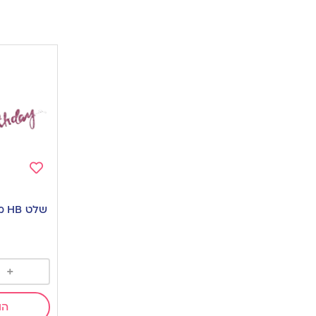
Add
to
שלט HB מחובר נצנצים ורוד
wishlist
+
הו