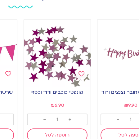
Add
Add
to
to
קונפטי כוכבים ורוד וכסף
ishlist
wishlist
מ
₪
6.90
₪
9.90
-
+
-
ספה לסל
הוספה לסל