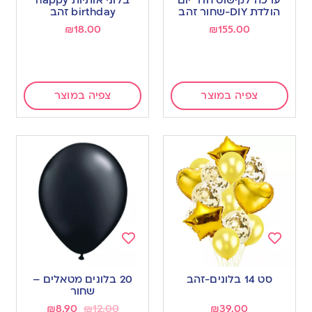
wishlist
wishlist
הולדת DIY-שחור זהב
birthday זהב
₪
18.00
₪
155.00
צפיה במוצר
צפיה במוצר
Add
Add
to
to
סט 14 בלונים-זהב
20 בלונים מטאלים –
wishlist
wishlist
שחור
₪
8.90
₪
12.00
₪
39.00