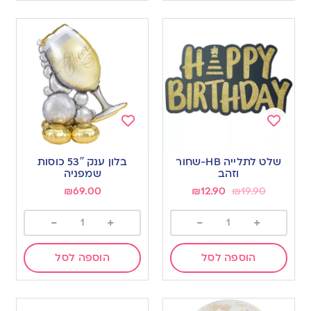
Add
Add
to
to
שלט לתלייה HB-שחור
בלון ענק 53″ כוסות
wishlist
wishlist
וזהב
שמפניה
₪
69.00
₪
12.90
₪
19.90
-
+
-
+
הוספה לסל
הוספה לסל