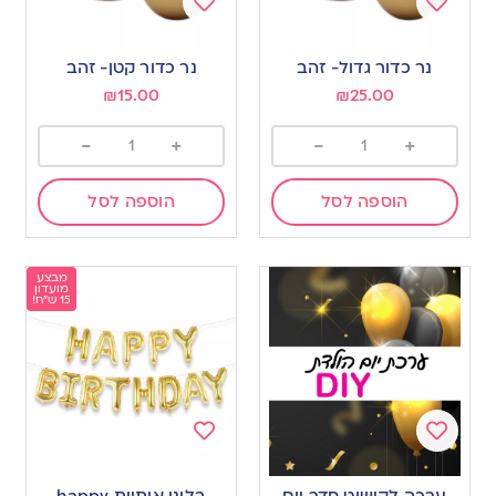
Add
Add
to
to
נר כדור גדול- זהב
נר כדור קטן- זהב
wishlist
wishlist
₪
15.00
₪
25.00
-
+
-
+
הוספה לסל
הוספה לסל
מבצע
מועדון
15 ש"ח!
Add
Add
to
to
ערכה לקישוט חדר יום
בלוני אותיות happy