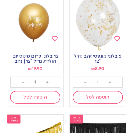
Add
Add
to
to
5 בלוני קונפטי זהב גודל
12 בלוני כרום מיקס יום
wishlist
wishlist
12″
הולדת גודל 12″ | זהב
₪
19.90
₪
8.90
-
+
-
+
הוספה לסל
הוספה לסל
חדש
חדש
באתר
באתר