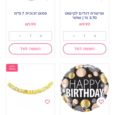
Add
Add
to
to
שרשרת דגלים לקישוט
פמוט זכוכית 7 ס”מ
wishlist
wishlist
2.70 מ’ | שחור
₪
5.90
₪
9.90
-
+
-
+
הוספה לסל
הוספה לסל
חדש
באתר
Add
Add
to
to