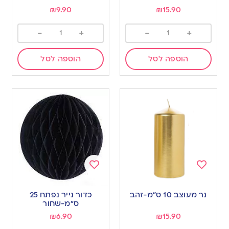
wishlist
wishlist
₪
9.90
₪
15.90
-
+
-
+
הוספה לסל
הוספה לסל
Add
Add
to
to
נר מעוצב 10 ס”מ-זהב
כדור נייר נפתח 25
wishlist
wishlist
ס”מ-שחור
₪
6.90
₪
15.90