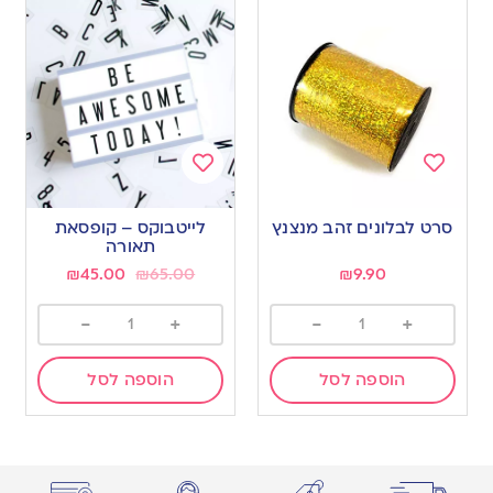
Add
Add
to
to
סרט לבלונים זהב מנצנץ
לייטבוקס – קופסאת
wishlist
wishlist
תאורה
₪
45.00
₪
65.00
₪
9.90
-
+
-
+
הוספה לסל
הוספה לסל