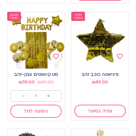
חדש
מבצע
באתר
חגיגה
Add
Add
to
to
פיניאטה כוכב זהב
סט קישוטים ענק-זהב
wishlist
wishlist
₪
59.00
₪
89.00
₪
89.00
-
+
צפיה במוצר
הוספה לסל