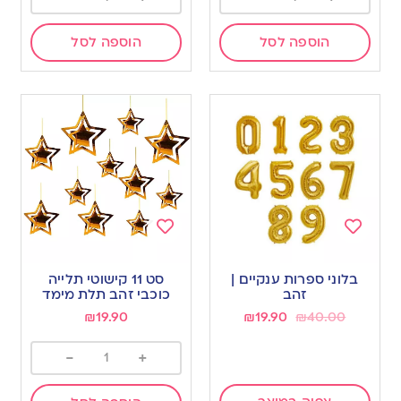
הוספה לסל
הוספה לסל
Add
Add
to
to
בלוני ספרות ענקיים |
סט 11 קישוטי תלייה
wishlist
wishlist
זהב
כוכבי זהב תלת מימד
₪
19.90
₪
19.90
₪
40.00
-
+