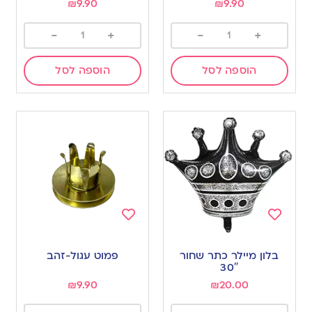
₪
9.90
₪
9.90
-
+
-
+
הוספה לסל
הוספה לסל
Add
Add
to
to
בלון מיילר כתר שחור
פמוט עגול-זהב
wishlist
wishlist
30″
₪
9.90
₪
20.00