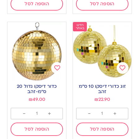
הוספה לסל
הוספה לסל
חדש
באתר
Add
Add
to
to
זוג כדורי דיסקו 10 ס”מ
כדור דיסקו גדול 20
wishlist
wishlist
זהב
ס”מ-זהב
₪
49.00
₪
22.90
-
+
-
+
הוספה לסל
הוספה לסל