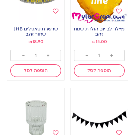
Add
Add
to
to
מיילר לב יום הולדת שמח
שרשרת טאסלים HB |
wishlist
wishlist
זהב
שחור זהב
₪
18.90
₪
15.00
-
+
-
+
הוספה לסל
הוספה לסל