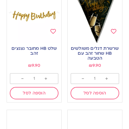
Add
Add
to
to
שרשרת דגלים משולשים
שלט HB מחובר נצנצים
wishlist
wishlist
HB שחור זהב עם
זהב
הטבעה
₪
9.90
₪
9.90
-
+
-
+
הוספה לסל
הוספה לסל