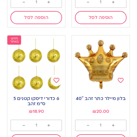
-
+
-
+
הוספה לסל
הוספה לסל
חדש
באתר
Add
Add
to
to
בלון מיילר כתר זהב 40″
6 כדורי דיסקו קטנים 5
wishlist
wishlist
ס”מ זהב
₪
18.90
₪
20.00
-
+
-
+