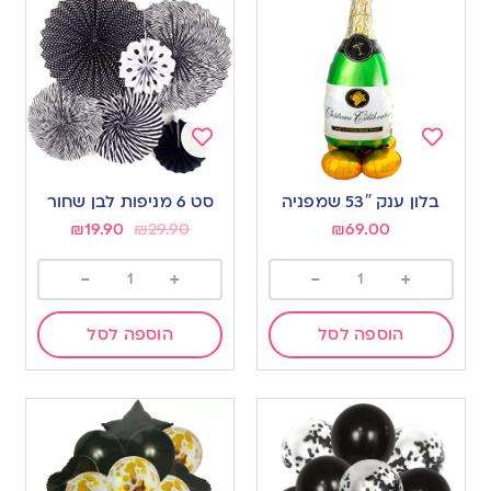
Add
Add
to
to
בלון ענק 53″ שמפניה
סט 6 מניפות לבן שחור
wishlist
wishlist
₪
19.90
₪
29.90
₪
69.00
-
+
-
+
הוספה לסל
הוספה לסל