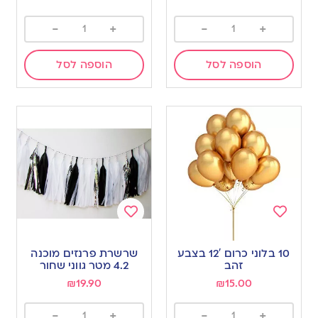
-
+
-
+
הוספה לסל
הוספה לסל
Add
Add
to
to
10 בלוני כרום 12′ בצבע
שרשרת פרנזים מוכנה
wishlist
wishlist
זהב
4.2 מטר גווני שחור
₪
19.90
₪
15.00
-
+
-
+