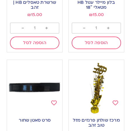
בלון מיילר עגול HB
שרשרת טאסלים HB |
wishlist
wishlist
מטאלי 18″
זהב
₪
15.00
₪
15.00
-
+
-
+
הוספה לסל
הוספה לסל
Add
Add
to
to
מרכז שולחן פרנזים מזל
סרט סאטן שחור
wishlist
wishlist
טוב זהב