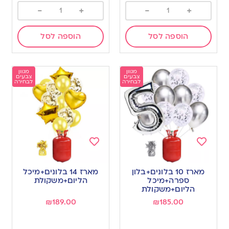
-
+
-
+
הוספה לסל
הוספה לסל
מגוון
מגוון
צבעים
צבעים
לבחירה
לבחירה
Add
Add
to
to
מארז 10 בלונים+בלון
מארז 14 בלונים+מיכל
wishlist
wishlist
ספרה+מיכל
הליום+משקולת
הליום+משקולת
₪
189.00
₪
185.00