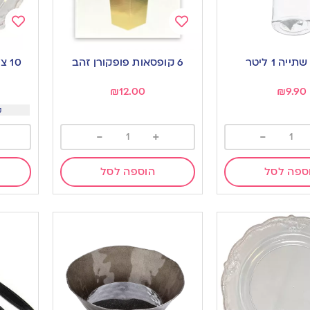
Add
Add
to
to
יה 1 ליטר
6 קופסאות פופקורן זהב
10 
ishlist
wishlist
₪
12.00
₪
9.90
קנו
-
+
-
ספה לסל
הוספה לסל