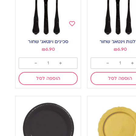
Add
to
גות וינטאג’ שחור
סכינים וינטאג’ שחור
wishlist
w
₪
6.90
₪
6.90
-
+
-
+
הוספה לסל
הוספה לסל