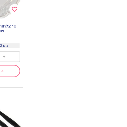
Add
to
10 צלחו
wishlist
וינ
קנו 2 יח ב 29.9 שח
+
הו