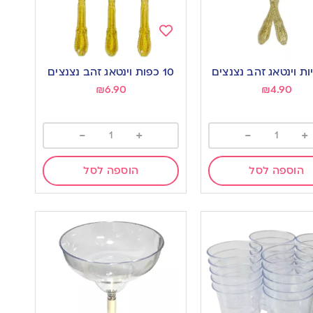
Add
to
10 כפות וינטאג זהב נצנצים
wishlist
w
₪
6.90
₪
4.90
-
+
-
+
הוספה לסל
הוספה לסל