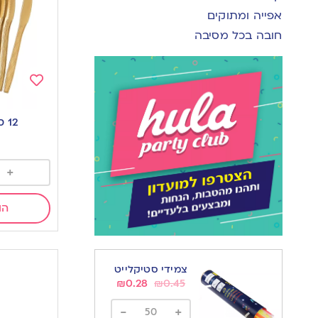
אפייה ומתוקים
חובה בכל מסיבה
Add
to
12 סכינים | זהב
wishlist
+
הו
צמידי סטיקלייט
₪
0.28
₪
0.45
-
+