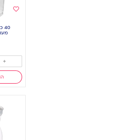
Add
to
40 
wishlist
מעו
+
הו