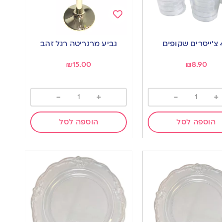
Add
to
פים
גביע מרגריטה רגל זהב
wishlist
w
₪
15.00
₪
8.90
-
+
-
+
הוספה לסל
הוספה לסל