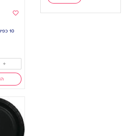
Add
to
10 כפיות וינטאג’ שחור
wishlist
+
הו