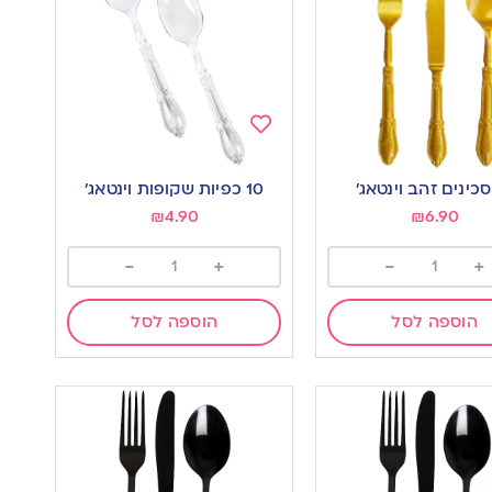
Add
to
10 כפיות שקופות וינטאג’
wishlist
w
₪
4.90
₪
6.90
-
+
-
+
הוספה לסל
הוספה לסל