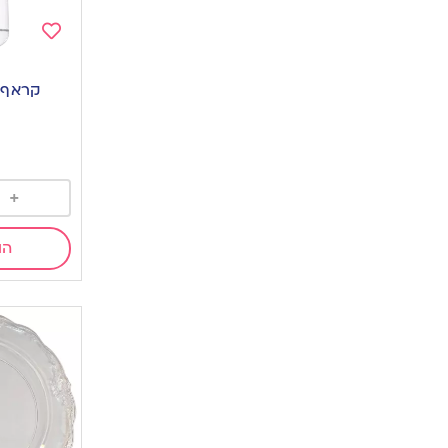
Add
to
קראף שתי
wishlist
+
הו