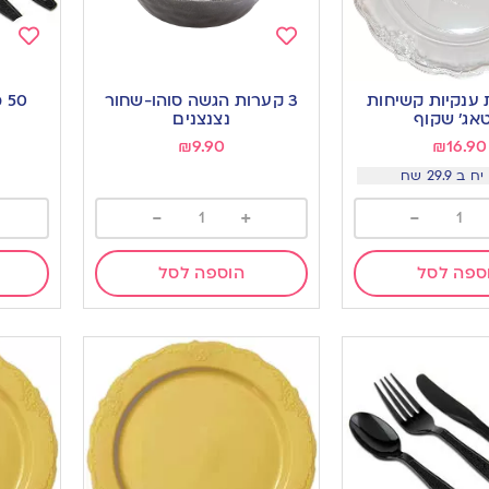
Add
Add
to
to
ת ענקיות קשיחות
3 קערות הגשה סוהו-שחור
50 מזלגות בצבע שחור
ishlist
wishlist
טאג’ שקוף
נצנצנים
₪
9.90
₪
16.90
-
+
-
ספה לסל
הוספה לסל