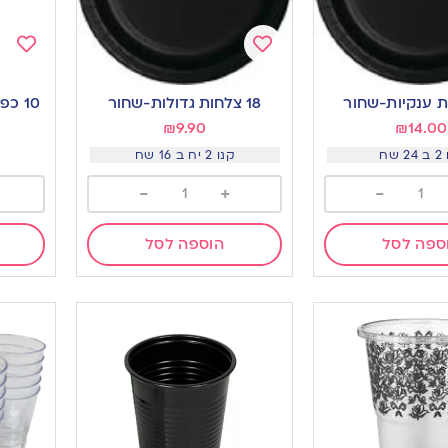
Add
Add
to
to
18 צלחות גדולות-שחור
10 כפיות וינטאג זהב נצנצים
ishlist
wishlist
₪
9.90
₪
14.00
 שח
קנו 2 יח ב 16 שח
-
+
-
ספה לסל
הוספה לסל