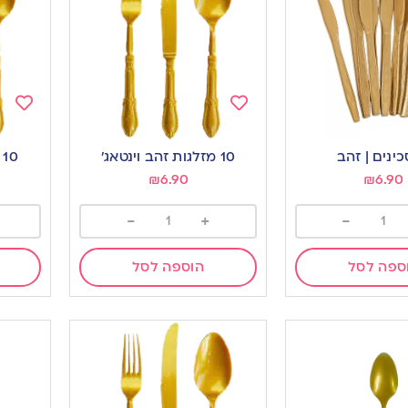
Add
Add
to
to
10 מזלגות זהב וינטאג’
10 סכינים זהב וינטאג’
ishlist
wishlist
₪
6.90
₪
6.90
-
+
-
ספה לסל
הוספה לסל