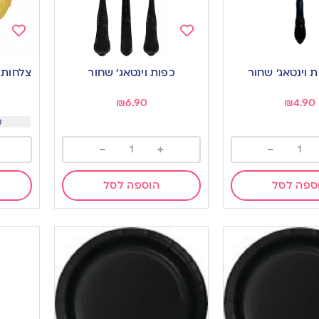
Add
Add
to
to
כפות וינטאג’ שחור
צלחות 
ishlist
wishlist
₪
6.90
₪
4.90
קנו
-
+
-
ספה לסל
הוספה לסל