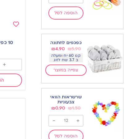
הוספה לסל
Add
to
10 כפיות זהב וינטאג’
כפכפים לחתונה
wishlist
₪
4.90
₪
5.90
קנו 60 יח ומעלה
ב 3.7 שח לזוג
+
צפייה במוצר
הו
שרשראות הוואי
צבעוניות
₪
0.90
₪
1.50
-
+
הוספה לסל