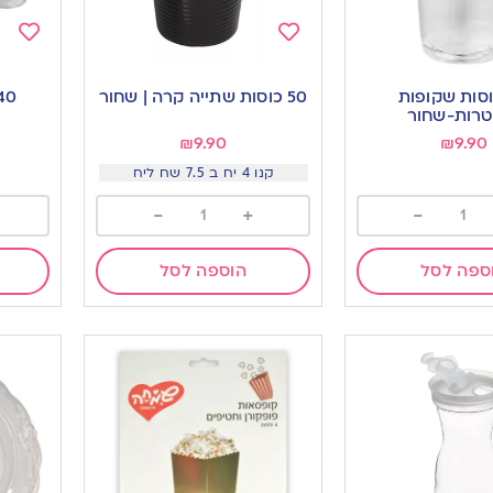
Add
Add
to
to
כוסות שקופות
50 כוסות שתייה קרה | שחור
40 צ’ייסרים שקו
ishlist
wishlist
טרות-שחור
₪
9.90
₪
9.90
קנו 4 יח ב 7.5 שח ליח
-
+
-
ספה לסל
הוספה לסל