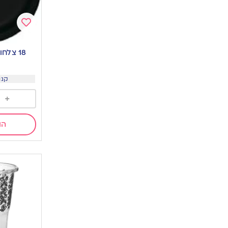
Add
to
18 צלחות ענקיות-שחור
wishlist
קנו 2 ב 24
+
הו