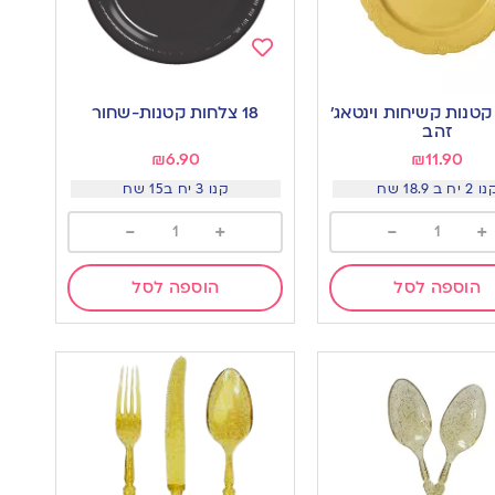
Add
to
קטנות קשיחות וינטאג׳
18 צלחות קטנות-שחור
wishlist
w
זהב
₪
6.90
₪
11.90
 2 יח ב 18.9 שח
קנו 3 יח ב15 שח
-
+
-
+
הוספה לסל
הוספה לסל