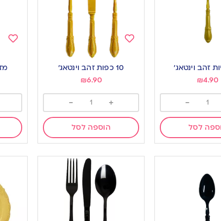
Add
Add
to
to
10 כפות זהב וינטאג’
מזל
ishlist
wishlist
₪
6.90
₪
4.90
-
+
-
ספה לסל
הוספה לסל