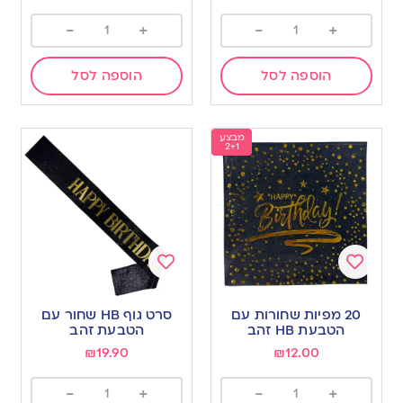
-
+
-
+
הוספה לסל
הוספה לסל
מבצע
2+1
Add
Add
to
to
20 מפיות שחורות עם
סרט גוף HB שחור עם
wishlist
wishlist
הטבעת HB זהב
הטבעת זהב
₪
19.90
₪
12.00
-
+
-
+