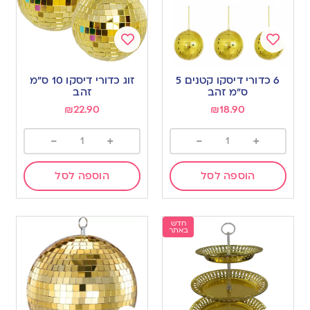
Add
Add
to
to
6 כדורי דיסקו קטנים 5
זוג כדורי דיסקו 10 ס”מ
wishlist
wishlist
ס”מ זהב
זהב
₪
22.90
₪
18.90
-
+
-
+
הוספה לסל
הוספה לסל
חדש
באתר