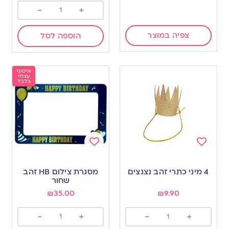
-
+
צפיה במוצר
הוספה לסל
איסוף
עצמי
בלבד
Add
Add
to
to
4 מיני כתרי זהב נצנצים
מסגרת צילום HB זהב
wishlist
wishlist
שחור
₪
35.00
₪
9.90
-
+
-
+