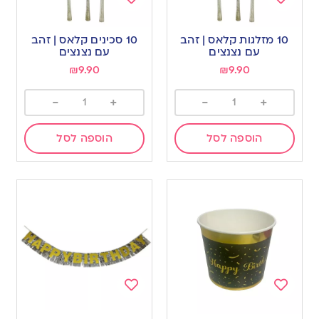
Add
Add
to
to
10 מזלגות קלאס | זהב
10 סכינים קלאס | זהב
wishlist
wishlist
עם נצנצים
עם נצנצים
₪
9.90
₪
9.90
-
+
-
+
הוספה לסל
הוספה לסל
Add
Add