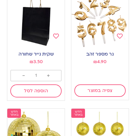
Add
Add
to
to
נר מספר זהב
שקית נייר שחורה
wishlist
wishlist
₪
3.50
₪
4.90
-
+
צפיה במוצר
הוספה לסל
חדש
חדש
באתר
באתר