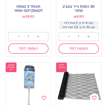
to
to
20 כוסות נייר בצבע
מעמד 3 קומות
wishlist
wishlist
שחור
לקאפקייקס-שחור
₪
29.90
₪
9.90
קנו 4 יח ב 5 שח ליח
קנו 10 יח ב 3.5 שח ליח
-
+
-
+
הוספה לסל
הוספה לסל
חדש
מבצע
באתר
מועדון
1+1
Add
Add