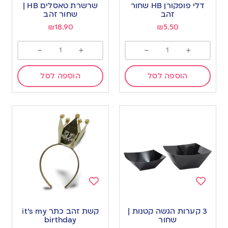
to
to
דלי פופקורן HB שחור
שרשרת טאסלים HB |
wishlist
wishlist
זהב
שחור זהב
₪
18.90
₪
5.50
-
+
-
+
הוספה לסל
הוספה לסל
Add
Add
to
to
3 קערות הגשה קטנות |
קשת זהב כתר it’s my
wishlist
wishlist
שחור
birthday