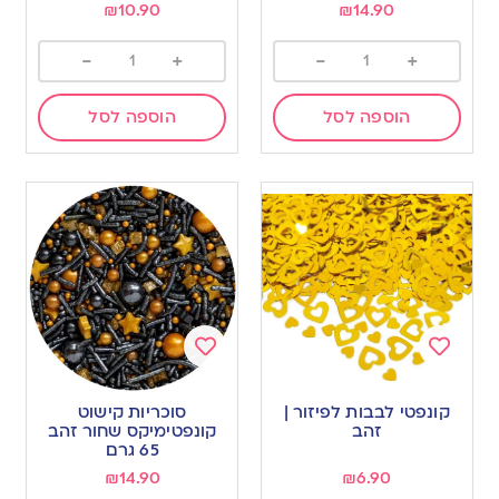
₪
10.90
₪
14.90
-
+
-
+
הוספה לסל
הוספה לסל
Add
Add
to
to
קונפטי לבבות לפיזור |
סוכריות קישוט
wishlist
wishlist
זהב
קונפטימיקס שחור זהב
65 גרם
₪
14.90
₪
6.90