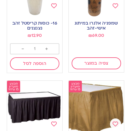
Add
Add
to
to
שמפניה אלגרו במיתוג
16- כוסות קריסטל זהב
wishlist
wishlist
אישי-זהב
נצנצנים
₪
12.90
₪
69.00
-
+
צפיה במוצר
הוספה לסל
מבצע
מבצע
מועדון
מועדון
15 ש"ח!
15 ש"ח!