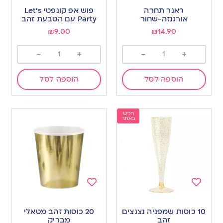
to
to
ראנר תחרה
פוש אפ קונפטי Let’s
wishlist
wishlist
אורגנזה-שחור
Party עם הטבעת זהב
₪
9.00
₪
14.90
-
+
-
+
הוספה לסל
הוספה לסל
חדש
באתר
Add
Add
to
to
10 כוסות שמפניה נצנצים
20 כוסות זהב מטאלי
wishlist
wishlist
זהב
מבריק