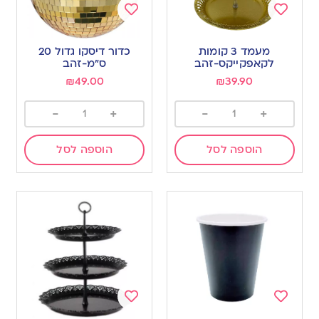
Add
Add
to
to
מעמד 3 קומות
כדור דיסקו גדול 20
wishlist
wishlist
לקאפקייקס-זהב
ס”מ-זהב
₪
49.00
₪
39.90
-
+
-
+
הוספה לסל
הוספה לסל
Add
Add