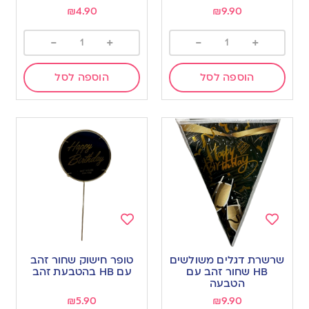
₪
4.90
₪
9.90
-
+
-
+
הוספה לסל
הוספה לסל
Add
Add
to
to
שרשרת דגלים משולשים
טופר חישוק שחור זהב
wishlist
wishlist
HB שחור זהב עם
עם HB בהטבעת זהב
הטבעה
₪
5.90
₪
9.90