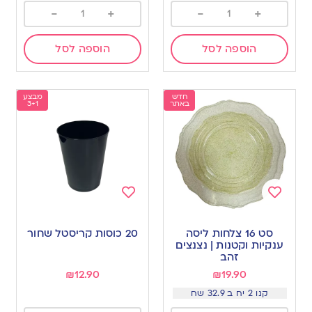
-
+
-
+
הוספה לסל
הוספה לסל
חדש
מבצע
באתר
3+1
Add
Add
to
to
סט 16 צלחות ליסה
20 כוסות קריסטל שחור
wishlist
wishlist
ענקיות וקטנות | נצנצים
זהב
₪
12.90
₪
19.90
קנו 2 יח ב 32.9 שח