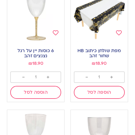
Add
Add
to
to
מפת שולחן כיתוב HB
6 כוסות יין על רגל
wishlist
wishlist
שחור זהב
נצנצים זהב
₪
18.90
₪
18.90
-
+
-
+
הוספה לסל
הוספה לסל