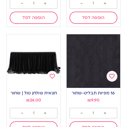
-
+
-
+
הוספה לסל
הוספה לסל
Add
Add
to
to
16 מפיות תבליט-שחור
חצאית שולחן טול | שחור
wishlist
wishlist
₪
24.00
₪
9.90
-
+
-
+