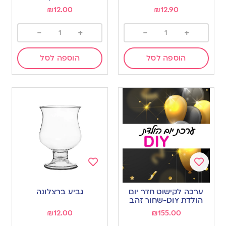
₪
12.00
₪
12.90
-
+
-
+
הוספה לסל
הוספה לסל
Add
Add
to
to
ערכה לקישוט חדר יום
גביע ברצלונה
wishlist
wishlist
הולדת DIY-שחור זהב
₪
12.00
₪
155.00