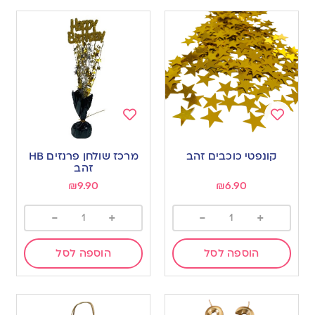
Add
Add
to
to
קונפטי כוכבים זהב
מרכז שולחן פרנזים HB
wishlist
wishlist
זהב
₪
9.90
₪
6.90
-
+
-
+
הוספה לסל
הוספה לסל