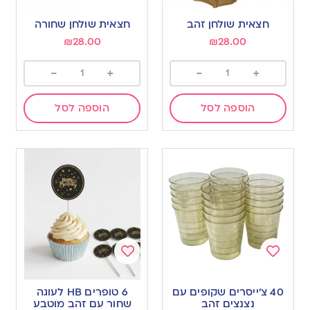
Add
Add
to
to
חצאית שולחן זהב
חצאית שולחן שחורה
wishlist
wishlist
₪
28.00
₪
28.00
-
+
-
+
הוספה לסל
הוספה לסל
Add
Add
to
to
40 צ’ייסרים שקופים עם
6 טופרים HB לעוגה
wishlist
wishlist
נצנצים זהב
שחור עם זהב מוטבע