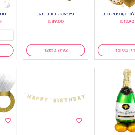
Add
Add
to
to
פיניאטה כוכב זהב
סט 
ishlist
wishlist
0
₪
89.00
₪
12.90
יה במוצר
צפיה במוצר
Add
Add