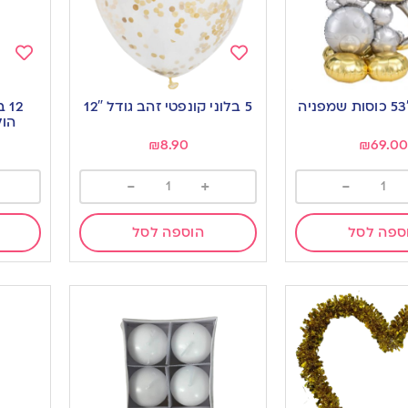
Add
Add
to
to
5 בלוני קונפטי זהב גודל 12″
12
ishlist
wishlist
הולדת
₪
8.90
₪
69.0
-
+
-
ספה לסל
הוספה לסל