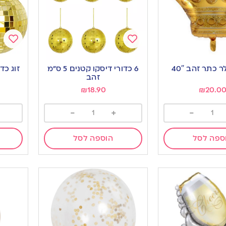
Add
Add
to
to
ר כתר זהב 40″
6 כדורי דיסקו קטנים 5 ס”מ
זוג כדורי 
ishlist
wishlist
זהב
₪
18.90
₪
20.0
-
+
-
ספה לסל
הוספה לסל