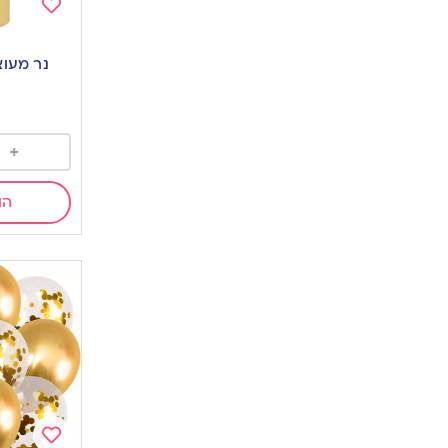
Add
to
נר מעוצב 10 ס”
wishlist
+
הו