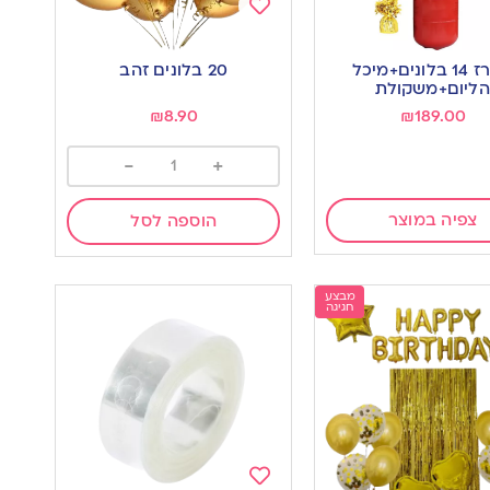
Add
to
מארז 14 בלונים+מיכל
20 בלונים זהב
wishlist
w
הליום+משקולת
₪
8.90
₪
189.00
-
+
צפיה במוצר
הוספה לסל
מבצע
חגיגה