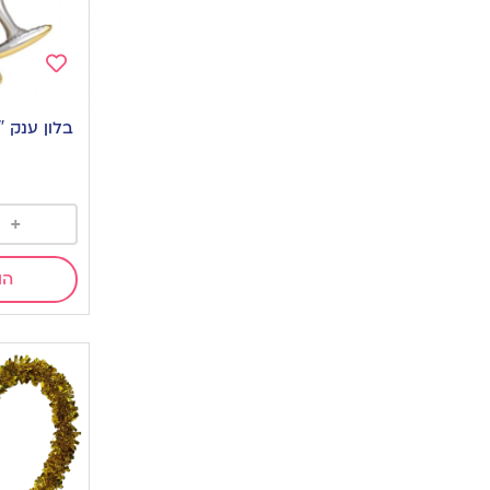
Add
to
בלון ענק 53″ כוסות שמפניה
wishlist
0
+
הו