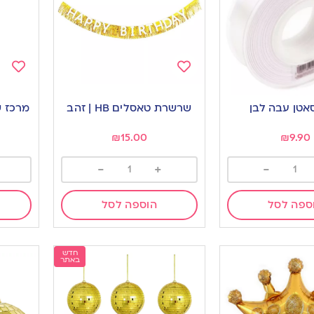
Add
Add
to
to
אטן עבה לבן
שרשרת טאסלים HB | זהב
מרכז ש
ishlist
wishlist
₪
15.00
₪
9.90
-
+
-
ספה לסל
הוספה לסל
חדש
באתר