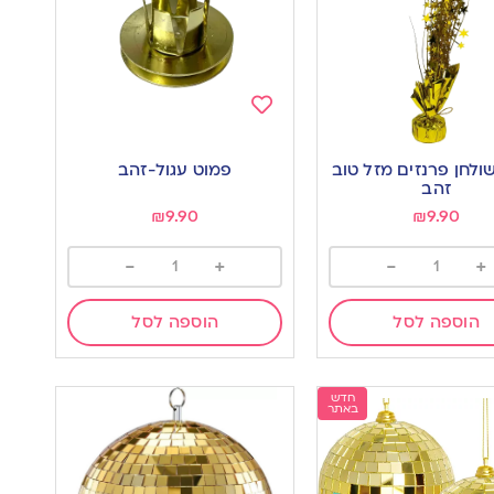
Add
to
ולחן פרנזים מזל טוב
פמוט עגול-זהב
wishlist
w
זהב
₪
9.90
₪
9.90
-
+
-
+
הוספה לסל
הוספה לסל
חדש
באתר