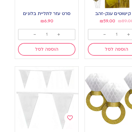
Add
to
קישוטים ענק-זהב
סרט עזר לתליית בלונים
wishlist
w
₪
6.90
₪
59.00
₪
89.0
-
+
-
+
הוספה לסל
הוספה לסל
Add