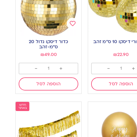
Add
to
דיסקו 10 ס”מ זהב
כדור דיסקו גדול 20
wishlist
w
ס”מ-זהב
₪
49.00
₪
22.90
-
+
-
+
הוספה לסל
הוספה לסל
חדש
באתר