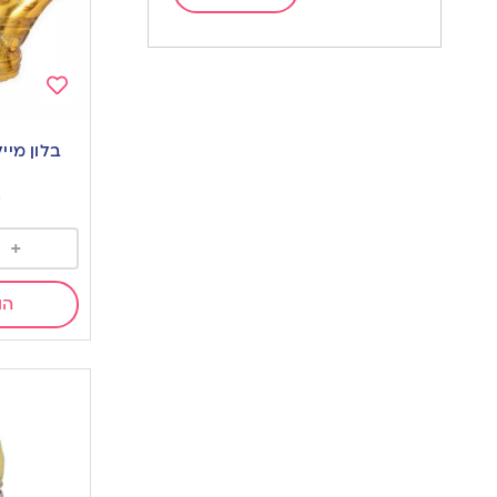
Add
to
בלון מייל
wishlist
0
+
הו