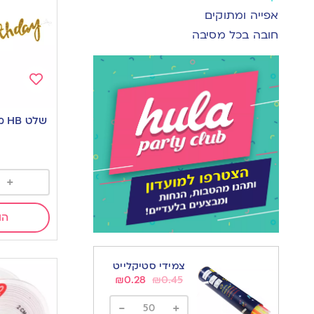
אפייה ומתוקים
חובה בכל מסיבה
Add
to
שלט HB מחובר נצנצים זהב
wishlist
+
הו
צמידי סטיקלייט
₪
0.28
₪
0.45
-
+