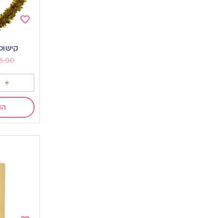
Add
to
קישוט
wishlist
5.00
+
הו