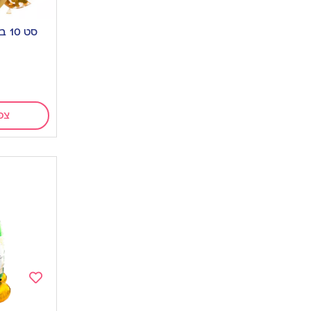
Add
to
סט 10 בלוני קונפטי-זהב
wishlist
צפ
Add