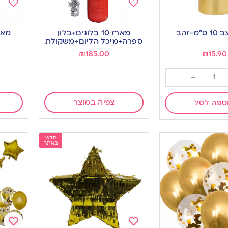
Add
Add
to
to
מ-זהב
מארז 10 בלונים+בלון
ishlist
wishlist
ספרה+מיכל הליום+משקולת
₪
185.00
₪
15.90
-
צפיה במוצר
ספה לסל
חדש
באתר