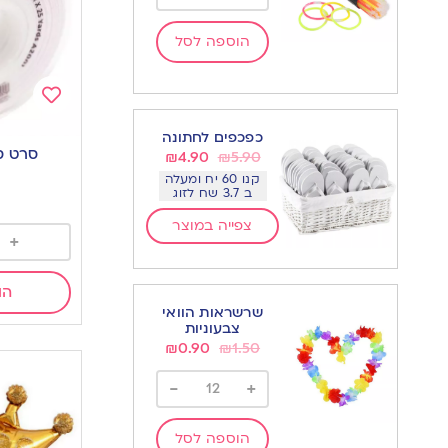
הוספה לסל
Add
כפכפים לחתונה
to
סרט ס
₪
4.90
₪
5.90
wishlist
קנו 60 יח ומעלה
ב 3.7 שח לזוג
צפייה במוצר
+
הו
שרשראות הוואי
צבעוניות
₪
0.90
₪
1.50
-
+
הוספה לסל