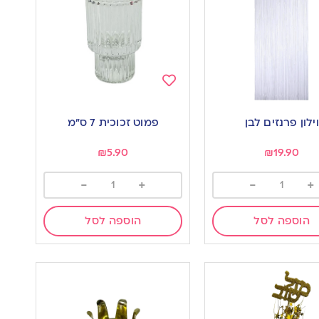
Add
to
וילון פרנזים לבן
פמוט זכוכית 7 ס”מ
wishlist
w
₪
5.90
₪
19.90
-
+
-
+
הוספה לסל
הוספה לסל