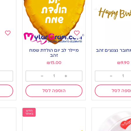
Add
Add
to
to
מיילר לב יום הולדת שמח
ishlist
wishlist
זהב
₪
15.00
₪
9.90
-
+
-
ספה לסל
הוספה לסל
חדש
באתר