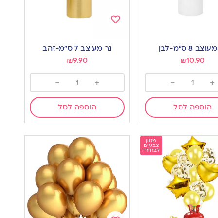
Add
to
וצב 8 ס”מ-לבן
נר מעוצב 7 ס”מ-זהב
wishlist
w
₪
9.90
₪
10.90
-
+
-
+
הוספה לסל
הוספה לסל
מגוון
צבעים
לבחירה