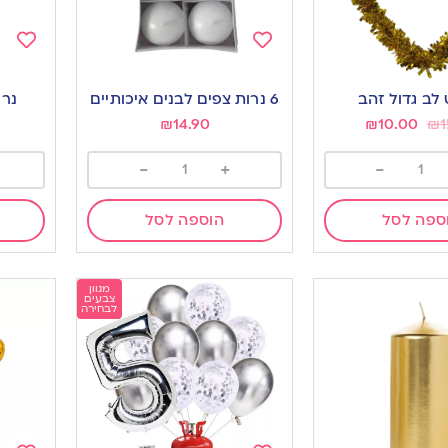
Add
Add
to
to
 לב גדול זהב
6 נרות צפים לבנים איכותיים
נר מע
ishlist
wishlist
₪
14.90
₪
10.00
₪
1
-
+
-
ספה לסל
הוספה לסל
מגוון
צבעים
לבחירה