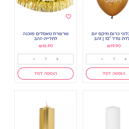
Add
to
 בלוני כרום מיקס יום
שרשרת טאסלים מוכנה
wishlist
w
 גודל 12″ | זהב
לתלייה-זהב
₪
16.90
₪
19.90
-
+
-
+
הוספה לסל
הוספה לסל