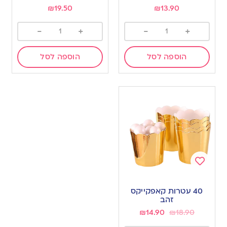
₪
19.50
₪
13.90
-
+
-
+
הוספה לסל
הוספה לסל
Add
to
40 עטרות קאפקייקס
wishlist
זהב
₪
14.90
₪
18.90