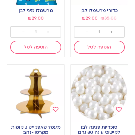
Add
Add
to
to
כדורי מרשמלו לבן
מרשמלו מיני לבן
wishlist
wishlist
₪
29.00
₪
29.00
₪
35.00
-
+
-
+
הוספה לסל
הוספה לסל
Add
Add
to
to
סוכריות פנינה לבן
מעמד קאפקייק 3 קומות
wishlist
wishlist
לקישוט עוגה 80 גרם
מקרטון-זהב