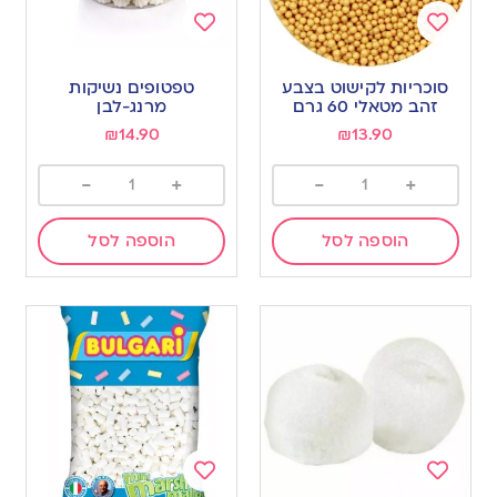
Add
Add
to
to
סוכריות לקישוט בצבע
טפטופים נשיקות
wishlist
wishlist
זהב מטאלי 60 גרם
מרנג-לבן
₪
14.90
₪
13.90
-
+
-
+
הוספה לסל
הוספה לסל