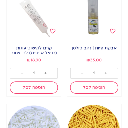
Add
Add
to
to
אבקת פיות | זהב סולטן
קרם לקישוט עוגות
wishlist
wishlist
(רויאל אייסינג) לבן צחור
₪
18.90
₪
35.00
-
+
-
+
הוספה לסל
הוספה לסל