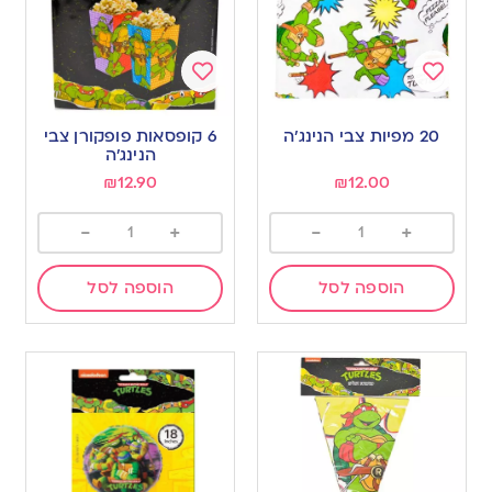
Add
Add
to
to
20 מפיות צבי הנינג’ה
6 קופסאות פופקורן צבי
wishlist
wishlist
הנינג’ה
₪
12.90
₪
12.00
-
+
-
+
הוספה לסל
הוספה לסל