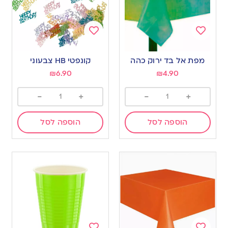
Add
Add
to
to
מפת אל בד ירוק כהה
קונפטי HB צבעוני
wishlist
wishlist
₪
6.90
₪
4.90
-
+
-
+
הוספה לסל
הוספה לסל