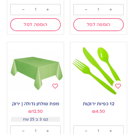
-
+
-
+
הוספה לסל
הוספה לסל
Add
Add
to
to
12 כפיות ירוקות
מפת שולחן גדולה | ירוק
wishlist
wishlist
₪
12.50
₪
4.50
קנו 3 ב 25 שח
-
+
-
+