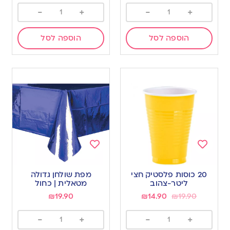
-
+
-
+
הוספה לסל
הוספה לסל
Add
Add
to
to
20 כוסות פלסטיק חצי
מפת שולחן גדולה
wishlist
wishlist
ליטר-צהוב
מטאלית | כחול
₪
19.90
₪
14.90
₪
19.90
-
+
-
+