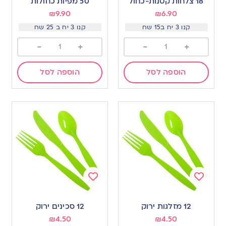
18 צלחות קטנות-כחול
50 מפיות כחולות
wishlist
wishlist
₪
9.90
₪
6.90
קנו 3 יח ב15 שח
קנו 3 יח ב 25 שח
-
+
-
+
הוספה לסל
הוספה לסל
Add
Add
to
to
12 מזלגות ירוק
12 סכינים ירוק
wishlist
wishlist
₪
4.50
₪
4.50