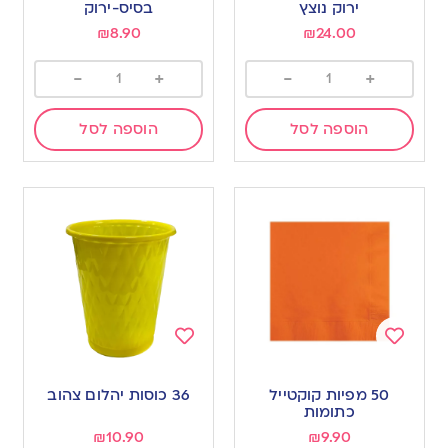
wishlist
wishlist
ירוק נוצץ
בסיס-ירוק
₪
8.90
₪
24.00
-
+
-
+
הוספה לסל
הוספה לסל
Add
Add
to
to
50 מפיות קוקטייל
36 כוסות יהלום צהוב
wishlist
wishlist
כתומות
₪
10.90
₪
9.90