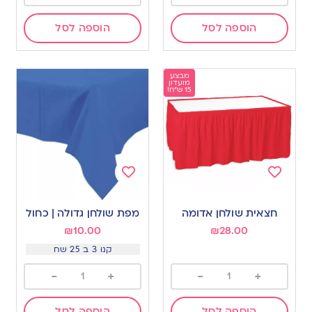
הוספה לסל
הוספה לסל
מבצע
מועדון
15 ש"ח!
Add
Add
to
to
חצאית שולחן אדומה
מפת שולחן גדולה | כחול
wishlist
wishlist
₪
10.00
₪
28.00
קנו 3 ב 25 שח
-
+
-
+
הוספה לסל
הוספה לסל