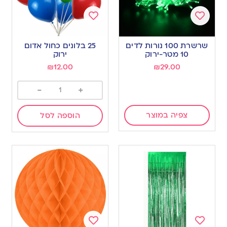
Add
Add
to
to
שרשרת 100 נורות לדים
25 בלונים כחול אדום
wishlist
wishlist
10 מטר-ירוק
ירוק
₪
12.00
₪
29.00
-
+
צפיה במוצר
הוספה לסל