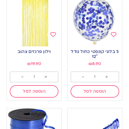
Add
Add
to
to
5 בלוני קונפטי כחול גודל
וילון פרנזים צהוב
wishlist
wishlist
12″
₪
19.90
₪
8.90
-
+
-
+
הוספה לסל
הוספה לסל