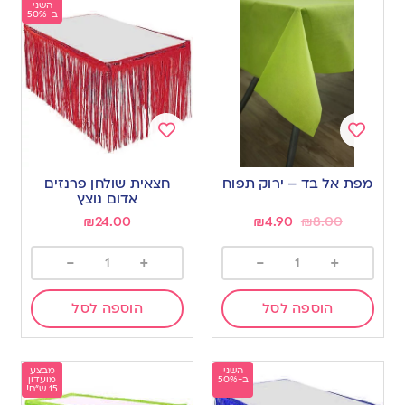
השני
ב-50%
Add
Add
to
to
מפת אל בד – ירוק תפוח
חצאית שולחן פרנזים
wishlist
wishlist
אדום נוצץ
₪
24.00
₪
4.90
₪
8.00
-
+
-
+
הוספה לסל
הוספה לסל
השני
מבצע
ב-50%
מועדון
15 ש"ח!