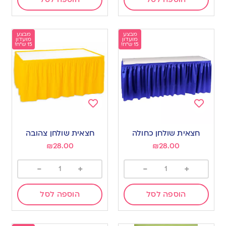
מבצע
מבצע
מועדון
מועדון
15 ש"ח!
15 ש"ח!
Add
Add
to
to
חצאית שולחן כחולה
חצאית שולחן צהובה
wishlist
wishlist
₪
28.00
₪
28.00
-
+
-
+
הוספה לסל
הוספה לסל