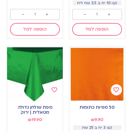
קנו 10 יח ב 3.5 שח ליח
-
+
-
+
הוספה לסל
הוספה לסל
Add
Add
to
to
50 מפיות כתומות
מפת שולחן גדולה
wishlist
wishlist
מטאלית | ירוק
₪
19.90
₪
9.90
קנו 3 יח ב 25 שח