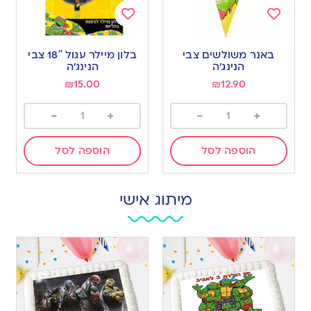
Add
Add
to
to
באנר משולשים צבי
בלון מיילר עגול 18″ צבי
wishlist
wishlist
הנינג’ה
הנינג’ה
₪
15.00
₪
12.90
-
+
-
+
הוספה לסל
הוספה לסל
מיתוג אישי