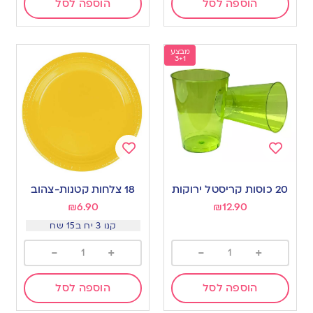
הוספה לסל
הוספה לסל
מבצע
3+1
Add
Add
to
to
20 כוסות קריסטל ירוקות
18 צלחות קטנות-צהוב
wishlist
wishlist
₪
6.90
₪
12.90
קנו 3 יח ב15 שח
-
+
-
+
הוספה לסל
הוספה לסל