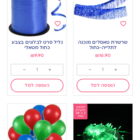
Add
Add
to
to
שרשרת טאסלים מוכנה
גליל סרט לבלונים בצבע
wishlist
wishlist
לתלייה-כחול
כחול מטאלי
₪
9.90
₪
16.90
-
+
-
+
הוספה לסל
הוספה לסל
מבצע
מועדון
2 ב-49
שח!