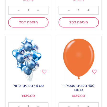
-
+
-
+
הוספה לסל
הוספה לסל
Add
Add
to
to
100 בלונים פסטל –
סט 14 בלונים-כחול
wishlist
wishlist
כתום
₪
39.00
₪
39.00
-
+
-
+