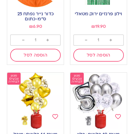
Add
Add
to
to
וילון פרנזים ירוק מטאלי
כדור נייר נפתח 25
wishlist
wishlist
ס”מ-כתום
₪
6.90
₪
19.90
-
+
-
+
הוספה לסל
הוספה לסל
מגוון
מגוון
צבעים
צבעים
לבחירה
לבחירה
Add
Add
to
to