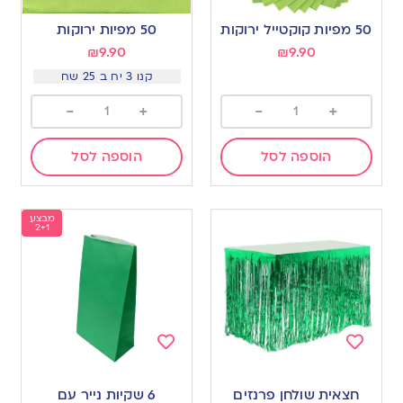
Add
Add
to
to
50 מפיות קוקטייל ירוקות
50 מפיות ירוקות
wishlist
wishlist
₪
9.90
₪
9.90
קנו 3 יח ב 25 שח
-
+
-
+
הוספה לסל
הוספה לסל
מבצע
2+1
Add
Add
to
to
חצאית שולחן פרנזים
6 שקיות נייר עם