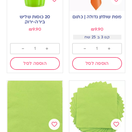
Add
Add
to
to
מפת שולחן גדולה | כתום
20 כוסות שליש
wishlist
wishlist
בירה-ירוק
₪
9.90
₪
9.90
קנו 3 ב 25 שח
-
+
-
+
הוספה לסל
הוספה לסל