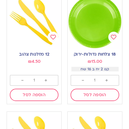
Add
Add
to
to
18 צלחות גדולות-ירוק
12 מזלגות צהוב
wishlist
wishlist
₪
4.50
₪
15.00
קנו 2 יח ב 16 שח
-
+
-
+
הוספה לסל
הוספה לסל