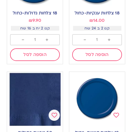
Add
Add
to
to
18 צלחות ענקיות-כחול
18 צלחות גדולות-כחול
wishlist
wishlist
₪
9.90
₪
14.00
קנו 2 ב 24 שח
קנו 2 יח ב 16 שח
-
+
-
+
הוספה לסל
הוספה לסל
Add
Add
to
to