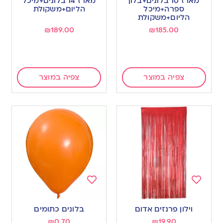
מארז 10 בלונים+בלון
מארז 14 בלונים+מיכל
wishlist
wishlist
ספרה+מיכל
הליום+משקולת
הליום+משקולת
₪
189.00
₪
185.00
צפיה במוצר
צפיה במוצר
Add
Add
to
to
וילון פרנזים אדום
בלונים כתומים
wishlist
wishlist
₪
0.70
₪
19.90