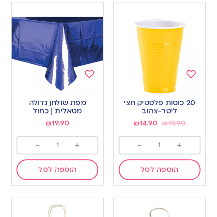
Add
Add
to
to
20 כוסות פלסטיק חצי
מפת שולחן גדולה
wishlist
wishlist
ליטר-צהוב
מטאלית | כחול
₪
19.90
₪
14.90
₪
19.90
-
+
-
+
הוספה לסל
הוספה לסל