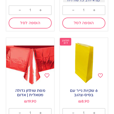
קנו 4 יח ב 7.5 שח ליח
-
+
-
+
הוספה לסל
הוספה לסל
מבצע
2+1
Add
Add
to
to
6 שקיות נייר עם
מפת שולחן גדולה
wishlist
wishlist
בסיס-צהוב
מטאלית | אדום
₪
19.90
₪
8.90
-
+
-
+