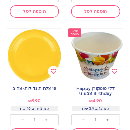
הוספה לסל
הוספה לסל
חדש
באתר
Add
Add
to
to
דלי פופקורן Happy
18 צלחות גדולות-צהוב
wishlist
wishlist
Birthday צבעוני
₪
9.90
₪
4.90
קנו 15 ב 3.9 שח
קנו 2 יח ב 16 שח
-
+
-
+