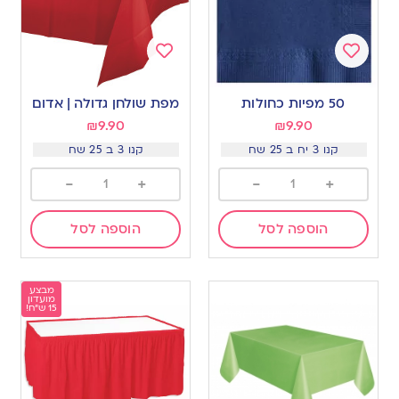
Add
Add
to
to
50 מפיות כחולות
מפת שולחן גדולה | אדום
wishlist
wishlist
₪
9.90
₪
9.90
קנו 3 יח ב 25 שח
קנו 3 ב 25 שח
-
+
-
+
הוספה לסל
הוספה לסל
מבצע
מועדון
15 ש"ח!