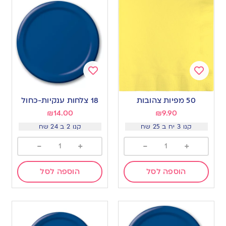
Add
Add
to
to
50 מפיות צהובות
18 צלחות ענקיות-כחול
wishlist
wishlist
₪
14.00
₪
9.90
קנו 3 יח ב 25 שח
קנו 2 ב 24 שח
-
+
-
+
הוספה לסל
הוספה לסל