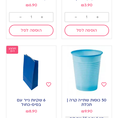
wishlist
wishlist
₪
6.90
₪
3.90
-
+
-
+
הוספה לסל
הוספה לסל
מבצע
2+1
Add
Add
to
to
50 כוסות שתייה קרה |
6 שקיות נייר עם
wishlist
wishlist
תכלת
בסיס-כחול
₪
8.90
₪
9.90