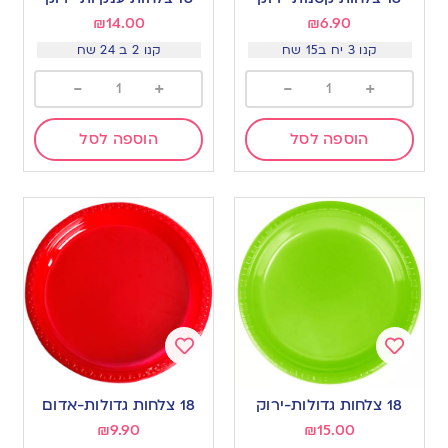
wishlist
wishlist
₪
14.00
₪
6.90
קנו 3 יח ב15 שח
קנו 2 ב 24 שח
-
+
-
+
הוספה לסל
הוספה לסל
Add
Add
to
to
18 צלחות גדולות-ירוק
18 צלחות גדולות-אדום
wishlist
wishlist
₪
9.90
₪
15.00