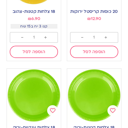
Add
Add
to
to
20 כוסות קריסטל ירוקות
18 צלחות קטנות-צהוב
wishlist
wishlist
₪
6.90
₪
12.90
קנו 3 יח ב15 שח
-
+
-
+
הוספה לסל
הוספה לסל
Add
Add
to
to
18 צלחות קטנות-ירוק
18 צלחות ענקיות-ירוק