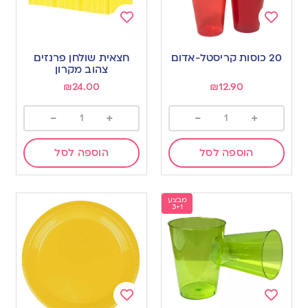
Add
Add
to
to
20 כוסות קריסטל-אדום
חצאית שולחן פרנזים
wishlist
wishlist
צהוב מקרון
₪
24.00
₪
12.90
-
+
-
+
הוספה לסל
הוספה לסל
מבצע
3+1