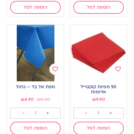
הוספה לסל
הוספה לסל
Add
Add
to
to
50 מפיות קוקטייל
מפת אל בד – כחול
wishlist
wishlist
אדומות
₪
4.90
₪
8.00
₪
9.90
-
+
-
+
הוספה לסל
הוספה לסל