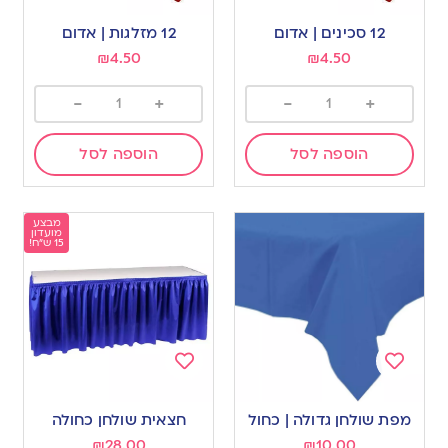
Add
Add
to
to
12 סכינים | אדום
12 מזלגות | אדום
wishlist
wishlist
₪
4.50
₪
4.50
-
+
-
+
הוספה לסל
הוספה לסל
מבצע
מועדון
15 ש"ח!
Add
Add
to
to
מפת שולחן גדולה | כחול
חצאית שולחן כחולה
wishlist
wishlist
₪
28.00
₪
10.00