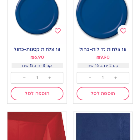
Add
Add
to
to
18 צלחות גדולות-כחול
18 צלחות קטנות-כחול
wishlist
wishlist
₪
6.90
₪
9.90
קנו 2 יח ב 16 שח
קנו 3 יח ב15 שח
-
+
-
+
הוספה לסל
הוספה לסל