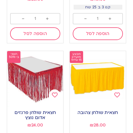
קנו 3 ב 25 שח
-
+
-
+
הוספה לסל
הוספה לסל
מבצע
השני
מועדון
ב-50%
15 ש"ח!
Add
Add
to
to
חצאית שולחן צהובה
חצאית שולחן פרנזים
wishlist
wishlist
אדום נוצץ
₪
24.00
₪
28.00