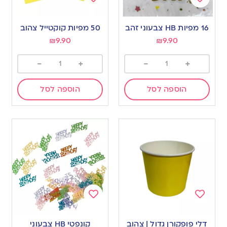
Add
Add
to
to
16 מפיות HB צבעוני זהב
50 מפיות קוקטייל צהוב
wishlist
wishlist
₪
9.90
₪
9.90
-
+
-
+
הוספה לסל
הוספה לסל
Add
Add
to
to
דלי פופקורן גדול | צהוב
קונפטי HB צבעוני