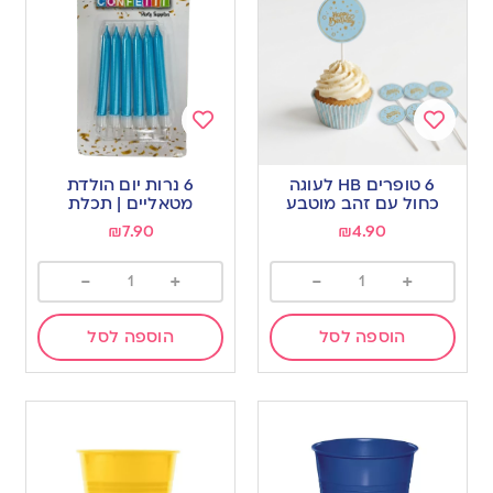
Add
Add
to
to
6 טופרים HB לעוגה
6 נרות יום הולדת
wishlist
wishlist
כחול עם זהב מוטבע
מטאליים | תכלת
₪
7.90
₪
4.90
-
+
-
+
הוספה לסל
הוספה לסל