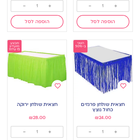
-
+
-
+
הוספה לסל
הוספה לסל
השני
מבצע
ב-50%
מועדון
15 ש"ח!
Add
Add
to
to
חצאית שולחן פרנזים
חצאית שולחן ירוקה
wishlist
wishlist
כחול נוצץ
₪
28.00
₪
24.00
-
+
-
+