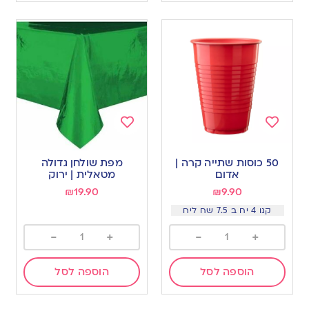
Add
Add
to
to
50 כוסות שתייה קרה |
מפת שולחן גדולה
wishlist
wishlist
אדום
מטאלית | ירוק
₪
19.90
₪
9.90
קנו 4 יח ב 7.5 שח ליח
-
+
-
+
הוספה לסל
הוספה לסל