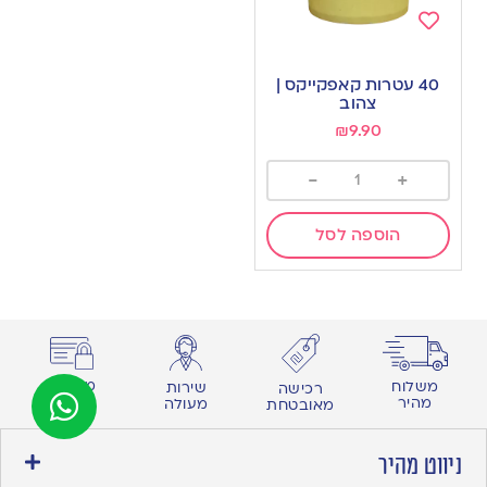
Add
to
40 עטרות קאפקייקס |
wishlist
צהוב
₪
9.90
-
+
הוספה לסל
מחירים
משלוח
שירות
רכישה
נוחים
מהיר
מעולה
מאובטחת
ניווט מהיר