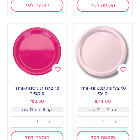
הוספה לסל
הוספה לסל
Add
Add
to
to
18 צלחות ענקיות-ורוד
18 צלחות קטנות-ורוד
wishlist
wishlist
בייבי
פוקסיה
₪
8.50
₪
14.00
קנו 2 ב 24 שח
קנו 3 יח ב15 שח
-
+
-
+
הוספה לסל
הוספה לסל