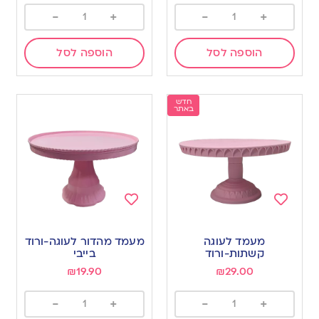
-
+
-
+
הוספה לסל
הוספה לסל
חדש
באתר
Add
Add
to
to
מעמד לעוגה
מעמד מהדור לעוגה-ורוד
wishlist
wishlist
קשתות-ורוד
בייבי
₪
19.90
₪
29.00
-
+
-
+