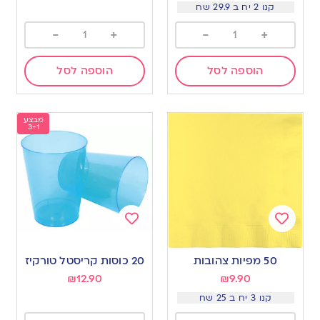
קנו 2 יח ב 29.9 שח
-
+
-
+
הוספה לסל
הוספה לסל
מבצע
3+1
Add
Add
to
to
50 מפיות צהובות
20 כוסות קריסטל טורקיז
wishlist
wishlist
₪
12.90
₪
9.90
קנו 3 יח ב 25 שח