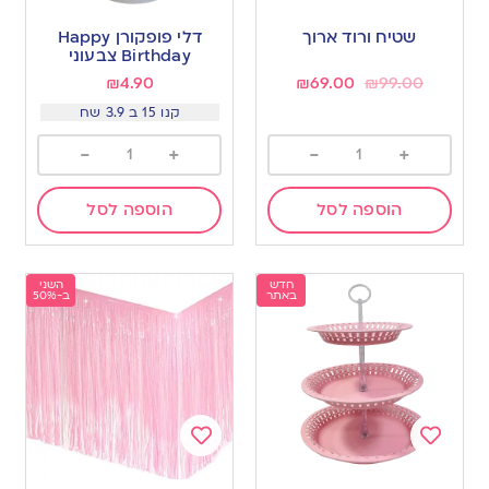
Add
Add
to
to
שטיח ורוד ארוך
דלי פופקורן Happy
wishlist
wishlist
Birthday צבעוני
₪
4.90
₪
69.00
₪
99.00
קנו 15 ב 3.9 שח
-
+
-
+
הוספה לסל
הוספה לסל
חדש
השני
באתר
ב-50%
Add
Add