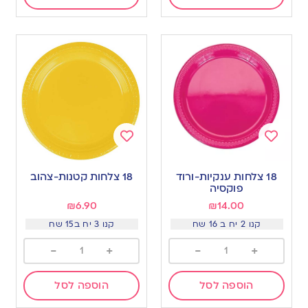
Add
Add
to
to
18 צלחות ענקיות-ורוד
18 צלחות קטנות-צהוב
wishlist
wishlist
פוקסיה
₪
6.90
₪
14.00
קנו 2 יח ב 16 שח
קנו 3 יח ב15 שח
-
+
-
+
הוספה לסל
הוספה לסל