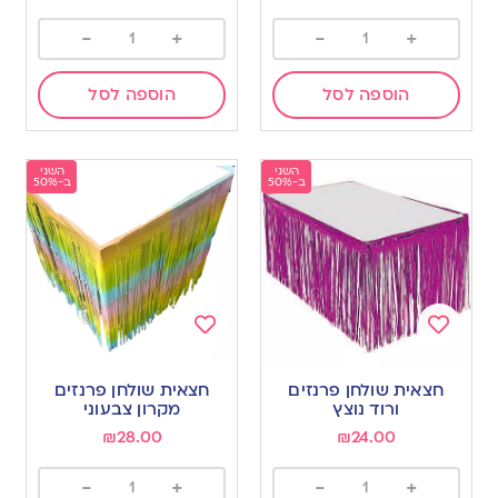
-
+
-
+
הוספה לסל
הוספה לסל
השני
השני
ב-50%
ב-50%
Add
Add
to
to
חצאית שולחן פרנזים
חצאית שולחן פרנזים
wishlist
wishlist
ורוד נוצץ
מקרון צבעוני
₪
28.00
₪
24.00
-
+
-
+