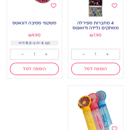
Add
Add
to
to
4 מחברות ספירלה
משקפי מסיבה דונאטס
wishlist
wishlist
ממתקים גלידה ודואנטס
₪
9.90
₪
7.90
קנו 6 יח ב-8.3 ליח
-
+
-
+
הוספה לסל
הוספה לסל