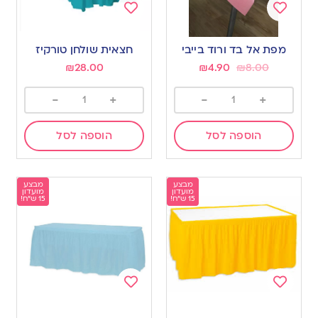
Add
Add
to
to
מפת אל בד ורוד בייבי
חצאית שולחן טורקיז
wishlist
wishlist
₪
28.00
₪
4.90
₪
8.00
-
+
-
+
הוספה לסל
הוספה לסל
מבצע
מבצע
מועדון
מועדון
15 ש"ח!
15 ש"ח!
Add
Add
to
to