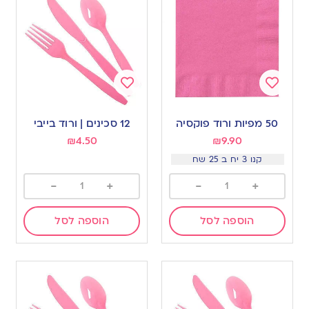
Add
Add
to
to
50 מפיות ורוד פוקסיה
12 סכינים | ורוד בייבי
wishlist
wishlist
₪
4.50
₪
9.90
קנו 3 יח ב 25 שח
-
+
-
+
הוספה לסל
הוספה לסל