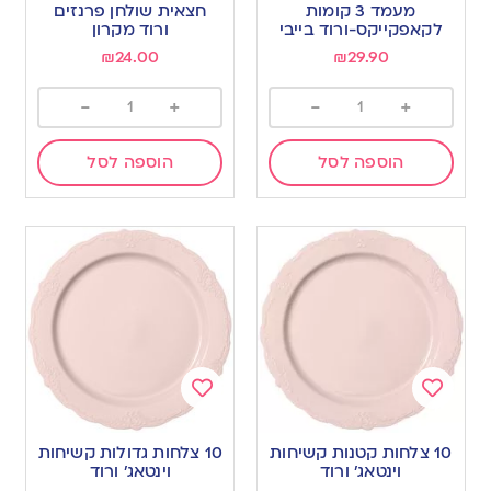
to
to
מעמד 3 קומות
חצאית שולחן פרנזים
wishlist
wishlist
לקאפקייקס-ורוד בייבי
ורוד מקרון
₪
24.00
₪
29.90
-
+
-
+
הוספה לסל
הוספה לסל
Add
Add
to
to
10 צלחות קטנות קשיחות
10 צלחות גדולות קשיחות
wishlist
wishlist
וינטאג׳ ורוד
וינטאג׳ ורוד