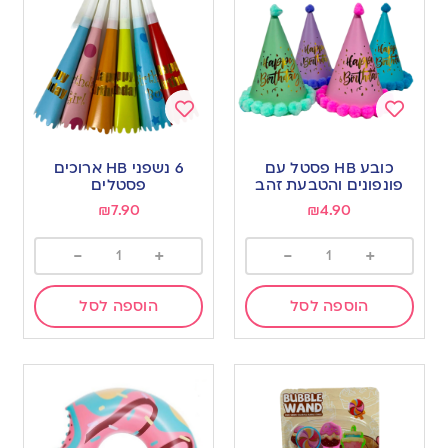
Add
Add
to
to
כובע HB פסטל עם
6 נשפני HB ארוכים
wishlist
wishlist
פונפונים והטבעת זהב
פסטלים
₪
7.90
₪
4.90
-
+
-
+
הוספה לסל
הוספה לסל