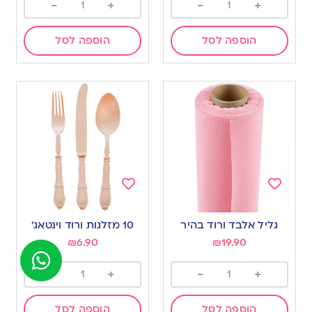
-
+
-
+
הוספה לסל
הוספה לסל
Add
Add
to
to
גליל אלבד ורוד בהיר
10 מזלגות ורוד וינטאג’
wishlist
wishlist
₪
6.90
₪
19.90
-
+
-
+
הוספה לסל
הוספה לסל