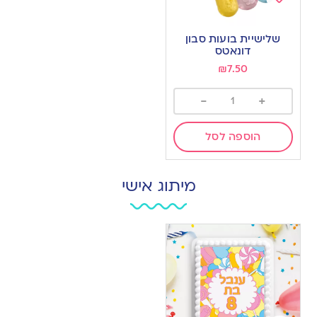
Add
to
שלישיית בועות סבון
wishlist
דונאטס
₪
7.50
-
+
הוספה לסל
מיתוג אישי