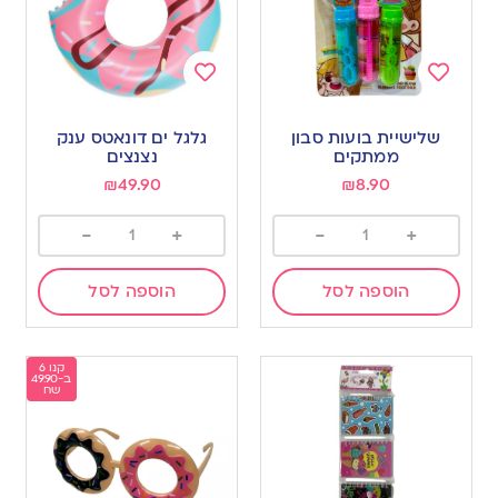
Add
Add
to
to
שלישיית בועות סבון
גלגל ים דונאטס ענק
wishlist
wishlist
ממתקים
נצנצים
₪
49.90
₪
8.90
-
+
-
+
הוספה לסל
הוספה לסל
קנו 6
ב-49.90
שח