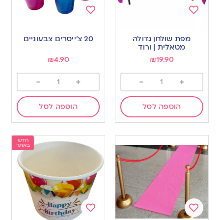
Add
Add
to
to
מפת שולחן גדולה
20 צ׳ייסרים צבעוניים
wishlist
wishlist
מטאלית | ורוד
₪
4.90
₪
19.90
-
+
-
+
הוספה לסל
הוספה לסל
חדש
באתר