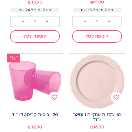
₪
13.90
₪
11.90
קנו 2 יח ב 18.9 שח
קנו 2 יח ב 24.9 שח
-
+
-
+
הוספה לסל
הוספה לסל
מבצע
3+1
Add
Add
to
to
10 צלחות ענקיות וינטאג׳
20- כוסות קריסטל ורוד
wishlist
wishlist
ורוד
₪
12.90
₪
16.90