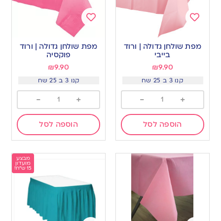
Add
Add
to
to
מפת שולחן גדולה | ורוד
מפת שולחן גדולה | ורוד
wishlist
wishlist
בייבי
פוקסיה
₪
9.90
₪
9.90
קנו 3 ב 25 שח
קנו 3 ב 25 שח
-
+
-
+
הוספה לסל
הוספה לסל
מבצע
מועדון
15 ש"ח!