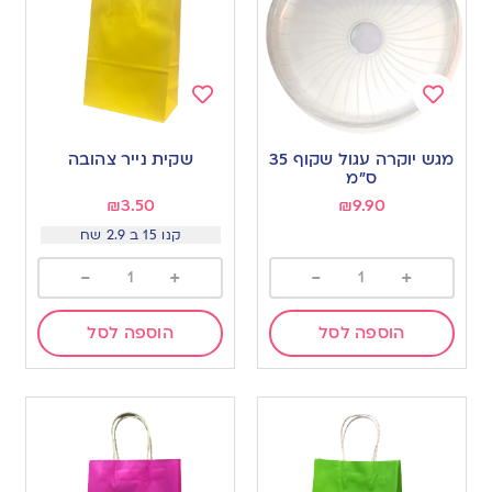
Add
Add
to
to
מגש יוקרה עגול שקוף 35
שקית נייר צהובה
wishlist
wishlist
ס”מ
₪
3.50
₪
9.90
קנו 15 ב 2.9 שח
-
+
-
+
הוספה לסל
הוספה לסל