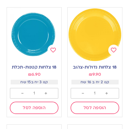
Add
Add
to
to
18 צלחות גדולות-צהוב
18 צלחות קטנות-תכלת
wishlist
wishlist
₪
6.90
₪
9.90
קנו 2 יח ב 16 שח
קנו 3 יח ב15 שח
-
+
-
+
הוספה לסל
הוספה לסל