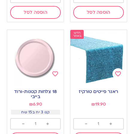
הוספה לסל
הוספה לסל
חדש
באתר
Add
Add
to
to
ראנר פייטים טורקיז
18 צלחות קטנות-ורוד
wishlist
wishlist
בייבי
₪
6.90
₪
19.90
קנו 3 יח ב15 שח
-
+
-
+