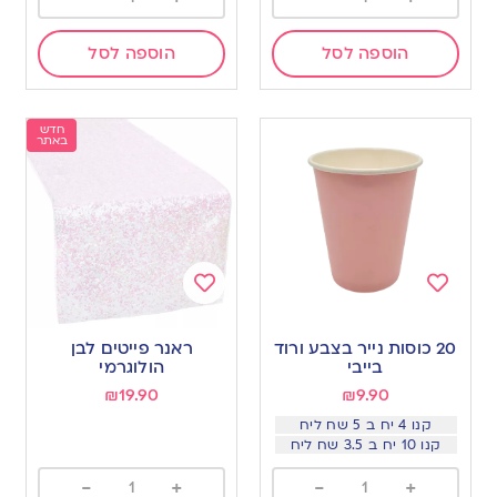
הוספה לסל
הוספה לסל
חדש
באתר
Add
Add
to
to
20 כוסות נייר בצבע ורוד
ראנר פייטים לבן
wishlist
wishlist
בייבי
הולוגרמי
₪
19.90
₪
9.90
קנו 4 יח ב 5 שח ליח
קנו 10 יח ב 3.5 שח ליח
-
+
-
+