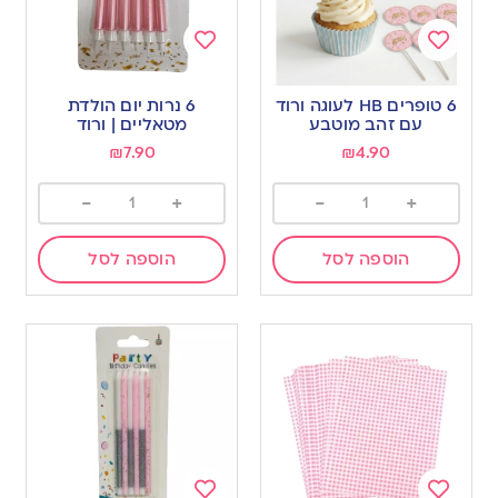
Add
Add
to
to
6 טופרים HB לעוגה ורוד
6 נרות יום הולדת
wishlist
wishlist
עם זהב מוטבע
מטאליים | ורוד
₪
7.90
₪
4.90
-
+
-
+
הוספה לסל
הוספה לסל