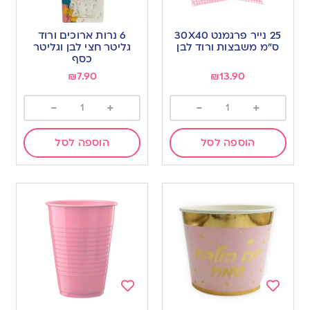
Add
Add
to
to
25 נייר פרגמנט 30X40
6 נרות ארוכים ורוד
wishlist
wishlist
ס”מ משבצות ורוד לבן
גליטר חצי לבן וגליטר
כסף
₪
7.90
₪
13.90
-
+
-
+
הוספה לסל
הוספה לסל
Add
Add