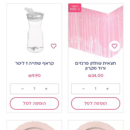
השני
ב-50%
Add
Add
to
to
חצאית שולחן פרנזים
קראף שתייה 1 ליטר
wishlist
wishlist
ורוד מקרון
₪
9.90
₪
24.00
-
+
-
+
הוספה לסל
הוספה לסל