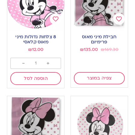
Add
Add
to
to
חבילת מיני מאוס
8 צלחות גדולות מיני
wishlist
wishlist
פרימיום
מאוס קלאסי
₪
12.00
₪
135.00
₪
169.30
-
+
צפיה במוצר
הוספה לסל