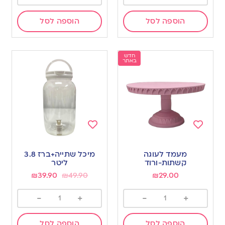
הוספה לסל
הוספה לסל
חדש
באתר
Add
Add
to
to
מעמד לעוגה
מיכל שתייה+ברז 3.8
wishlist
wishlist
קשתות-ורוד
ליטר
₪
39.90
₪
49.90
₪
29.00
-
+
-
+
הוספה לסל
הוספה לסל