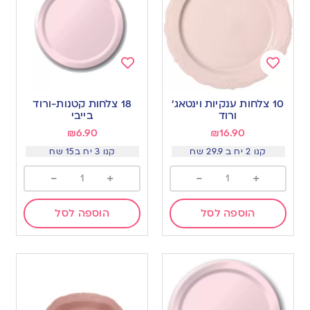
Add
Add
to
to
10 צלחות ענקיות וינטאג׳
18 צלחות קטנות-ורוד
wishlist
wishlist
ורוד
בייבי
₪
6.90
₪
16.90
קנו 2 יח ב 29.9 שח
קנו 3 יח ב15 שח
-
+
-
+
הוספה לסל
הוספה לסל