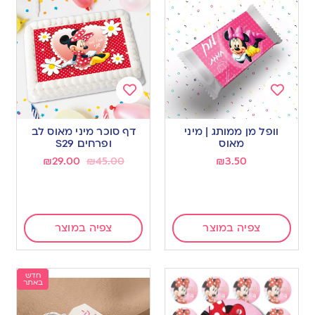
Add
Add
to
to
וופל מן ממותג | מיני
דף סוכר מיני מאוס לב
wishlist
wishlist
מאוס
ופרחים S29
₪
29.00
₪
45.00
₪
3.50
צפיה במוצר
צפיה במוצר
חדש
באתר