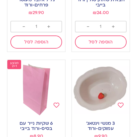
wishlist
wishlist
בייבי
פרחים-ורוד
₪
29.90
₪
24.00
-
+
-
+
הוספה לסל
הוספה לסל
מבצע
2+1
Add
Add
to
to
3 מגשי וינטאג’
6 שקיות נייר עם
wishlist
wishlist
עמוקים-ורוד
בסיס-ורוד בייבי
₪
8.90
₪
9.90