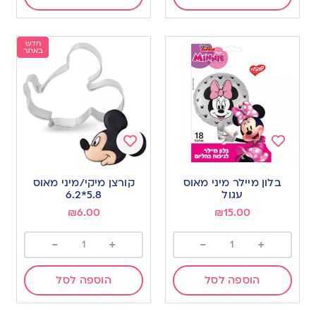
חדש
באתר
Add
Add
to
to
בלון מיילר מיני מאוס
קורצן מיקי/מיני מאוס
wishlist
wishlist
עגול
5.8*6.2
₪
6.00
₪
15.00
-
+
-
+
הוספה לסל
הוספה לסל