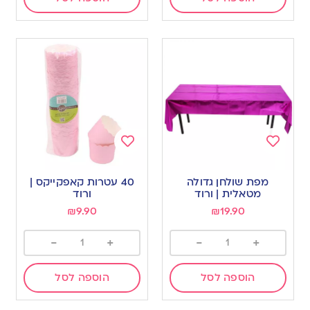
Add
Add
to
to
מפת שולחן גדולה
40 עטרות קאפקייקס |
wishlist
wishlist
מטאלית | ורוד
ורוד
₪
9.90
₪
19.90
-
+
-
+
הוספה לסל
הוספה לסל