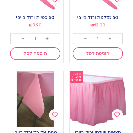
Add
Add
to
to
50 מזלגות ורוד בייבי
50 כפיות ורוד בייבי
wishlist
wishlist
₪
9.90
₪
12.00
-
+
-
+
הוספה לסל
הוספה לסל
מבצע
מועדון
15 ש"ח!
Add
Add
to
to
חצאית שולחן ורוד בייבי
מפת אל בד ורוד בייבי