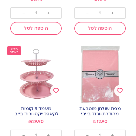
-
+
-
+
הוספה לסל
הוספה לסל
חדש
באתר
Add
Add
to
to
מפת שולחן מוטבעת
מעמד 3 קומות
wishlist
wishlist
מהודרת-ורוד בייבי
לקאפקייקס-ורוד בייבי
₪
29.90
₪
12.90
-
+
-
+