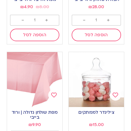
wishlist
wishlist
₪
4.90
₪
8.00
₪
28.00
-
+
-
+
הוספה לסל
הוספה לסל
Add
Add
to
to
צילינדר לממתקים
מפת שולחן גדולה | ורוד
wishlist
wishlist
בייבי
₪
9.90
₪
15.00