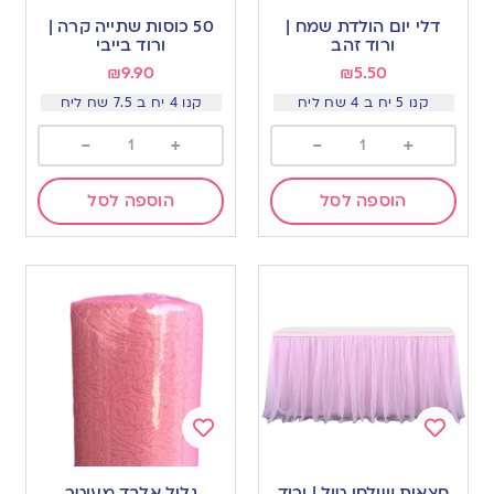
to
to
דלי יום הולדת שמח |
50 כוסות שתייה קרה |
wishlist
wishlist
ורוד זהב
ורוד בייבי
₪
9.90
₪
5.50
קנו 5 יח ב 4 שח ליח
קנו 4 יח ב 7.5 שח ליח
-
+
-
+
הוספה לסל
הוספה לסל
Add
Add
to
to
חצאית שולחן טול | ורוד
גליל אלבד מעוטר