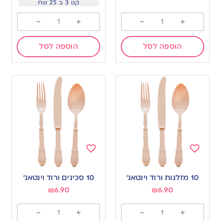
קנו 3 ב 25 שח
-
+
-
+
הוספה לסל
הוספה לסל
Add
Add
to
to
10 מזלגות ורוד וינטאג’
10 סכינים ורוד וינטאג’
wishlist
wishlist
₪
6.90
₪
6.90
-
+
-
+