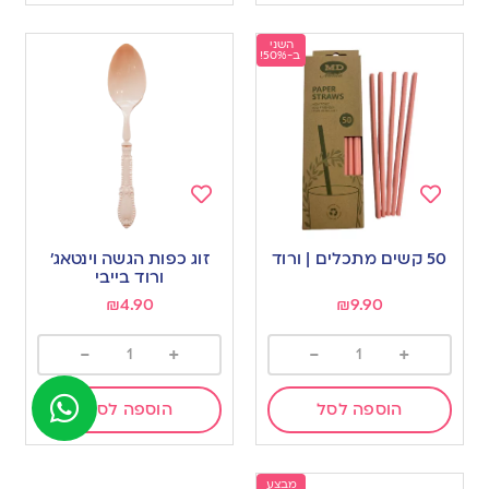
השני
ב-50%!
Add
Add
to
to
50 קשים מתכלים | ורוד
זוג כפות הגשה וינטאג׳
wishlist
wishlist
ורוד בייבי
₪
4.90
₪
9.90
-
+
-
+
הוספה לסל
הוספה לסל
מבצע