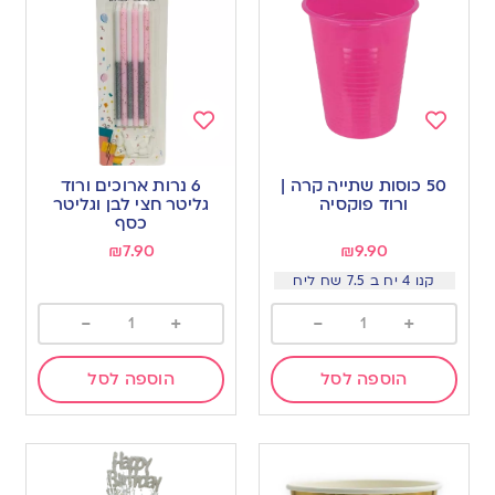
Add
Add
to
to
50 כוסות שתייה קרה |
6 נרות ארוכים ורוד
wishlist
wishlist
ורוד פוקסיה
גליטר חצי לבן וגליטר
כסף
₪
7.90
₪
9.90
קנו 4 יח ב 7.5 שח ליח
-
+
-
+
הוספה לסל
הוספה לסל