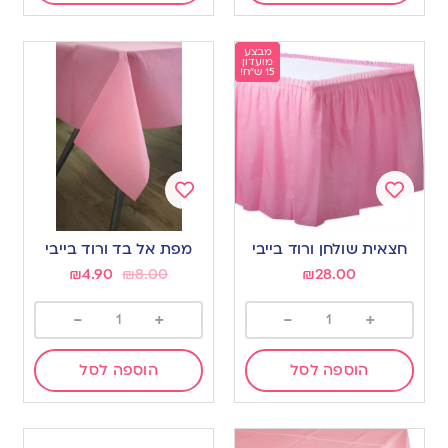
מבצע
מועדון
15 ש"ח!
Add
Add
to
to
חצאית שולחן ורוד בייבי
מפת אל בד ורוד בייבי
wishlist
wishlist
₪
4.90
₪
8.00
₪
28.00
-
+
-
+
הוספה לסל
הוספה לסל