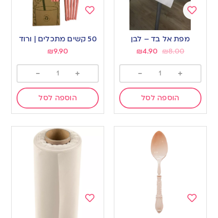
Add
Add
to
to
מפת אל בד – לבן
50 קשים מתכלים | ורוד
wishlist
wishlist
₪
9.90
₪
4.90
₪
8.00
-
+
-
+
הוספה לסל
הוספה לסל
Add
Add