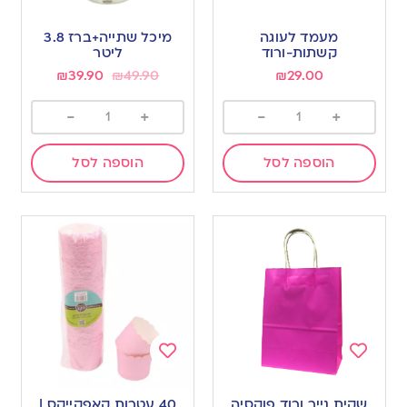
Add
Add
to
to
מעמד לעוגה
מיכל שתייה+ברז 3.8
wishlist
wishlist
קשתות-ורוד
ליטר
₪
39.90
₪
49.90
₪
29.00
-
+
-
+
הוספה לסל
הוספה לסל
Add
Add
to
to
שקית נייר ורוד פוקסיה
40 עטרות קאפקייקס |