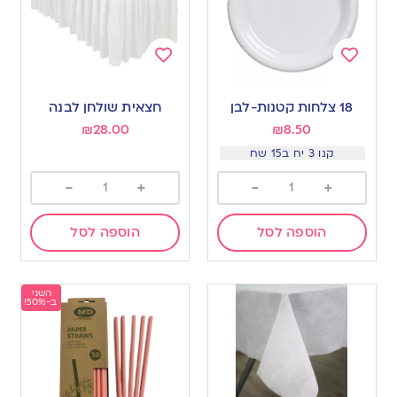
Add
Add
to
to
18 צלחות קטנות-לבן
חצאית שולחן לבנה
wishlist
wishlist
₪
28.00
₪
8.50
קנו 3 יח ב15 שח
-
+
-
+
הוספה לסל
הוספה לסל
השני
ב-50%!