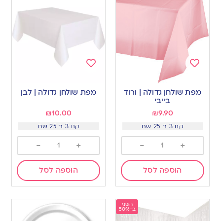
Add
Add
to
to
מפת שולחן גדולה | ורוד
מפת שולחן גדולה | לבן
wishlist
wishlist
בייבי
₪
10.00
₪
9.90
קנו 3 ב 25 שח
קנו 3 ב 25 שח
-
+
-
+
הוספה לסל
הוספה לסל
השני
ב-50%