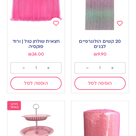
Add
Add
to
to
20 קשים הולוגרפיים
חצאית שולחן טול | ורוד
wishlist
wishlist
לבנים
פוקסיה
₪
24.00
₪
9.90
-
+
-
+
הוספה לסל
הוספה לסל
חדש
באתר