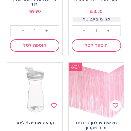
wishlist
wishlist
ורוד
₪
9.90
₪
3.50
קנו 15 ב 2.9 שח
-
+
-
+
הוספה לסל
הוספה לסל
השני
ב-50%
Add
Add
to
to
חצאית שולחן פרנזים
קראף שתייה 1 ליטר
wishlist
wishlist
ורוד מקרון