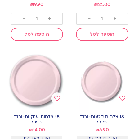
₪
9.90
₪
24.00
-
+
-
+
הוספה לסל
הוספה לסל
Add
Add
to
to
18 צלחות קטנות-ורוד
18 צלחות ענקיות-ורוד
wishlist
wishlist
בייבי
בייבי
₪
14.00
₪
6.90
קנו 3 יח ב15 שח
קנו 2 ב 24 שח