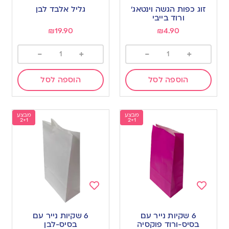
to
to
זוג כפות הגשה וינטאג׳
גליל אלבד לבן
wishlist
wishlist
ורוד בייבי
₪
19.90
₪
4.90
-
+
-
+
הוספה לסל
הוספה לסל
מבצע
מבצע
2+1
2+1
Add
Add
to
to
6 שקיות נייר עם
6 שקיות נייר עם
wishlist
wishlist
בסיס-ורוד פוקסיה
בסיס-לבן