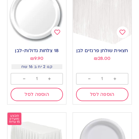
Add
Add
to
to
חצאית שולחן פרנזים לבן
18 צלחות גדולות-לבן
wishlist
wishlist
₪
9.90
₪
28.00
קנו 2 יח ב 16 שח
-
+
-
+
הוספה לסל
הוספה לסל
מבצע
מועדון
15 ש"ח!