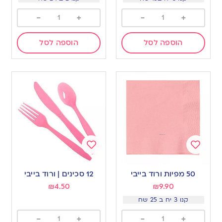
-
+
-
+
הוספה לסל
הוספה לסל
Add
Add
to
to
50 מפיות ורוד בייבי
12 סכינים | ורוד בייבי
wishlist
wishlist
₪
4.50
₪
9.90
קנו 3 יח ב 25 שח
-
+
-
+