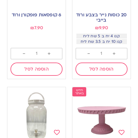
Add
Add
to
to
20 כוסות נייר בצבע ורוד
6 קופסאות פופקורן ורוד
wishlist
wishlist
בייבי
₪
7.90
₪
9.90
קנו 4 יח ב 5 שח ליח
קנו 10 יח ב 3.5 שח ליח
-
+
-
+
הוספה לסל
הוספה לסל
חדש
באתר