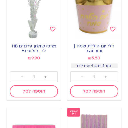
Add
Add
to
to
דלי יום הולדת שמח |
מרכז שולחן פרנזים HB
wishlist
wishlist
ורוד זהב
לבן הולוגרפי
₪
9.90
₪
5.50
קנו 5 יח ב 4 שח ליח
-
+
-
+
הוספה לסל
הוספה לסל
מבצע
1+1