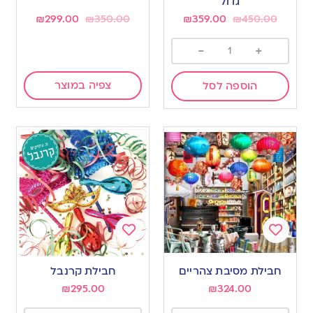
גדול
₪
299.00
₪
350.00
₪
359.00
₪
450.00
-
+
צפיה במוצר
הוספה לסל
Add
Add
to
to
חבילת מסיבת צהריים
חבילת קרנבל
wishlist
wishlist
₪
295.00
₪
324.00