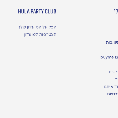
י
hula party club
הכל על המועדון שלנו
הצטרפות למועדון
שובות
bu
ישות
ר
ד איתנו
רטיות