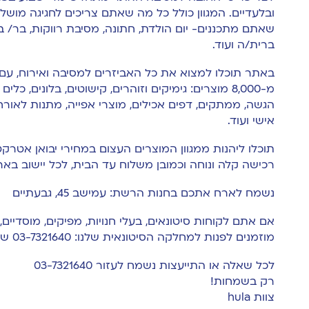
ובלעדיים. המגוון כולל כל מה שאתם צריכים לחגיגה מושל
שאתם מתכננים- יום הולדת, חתונה, מסיבת רווקות, בר/ בת
ברית/ה ועוד.
באתר תוכלו למצוא את כל האביזרים למסיבה ואירוח, עם מ
מ-8,000 מוצרים: גימיקים וזוהרים, קישוטים, בלונים, כלי
הגשה, ממתקים, דפים אכילים, מוצרי אפייה, מתנות לאורח
אישי ועוד.
תוכלו ליהנות ממגוון המוצרים העצום במחירי יבואן אטרקטי
רכישה קלה ונוחה וכמובן משלוח עד הבית, לכל יישוב בארץ (עד 4 ימי 
נשמח לארח אתכם בחנות הרשת: עמישב 45, גבעתיים
אם אתם לקוחות סיטונאים, בעלי חנויות, מפיקים, מוסדיים,
מוזמנים לפנות למחלקה הסיטונאית שלנו:
03-7321640
שלו
לכל שאלה או התייעצות נשמח לעזור
03-7321640
רק בשמחות!
צוות hula