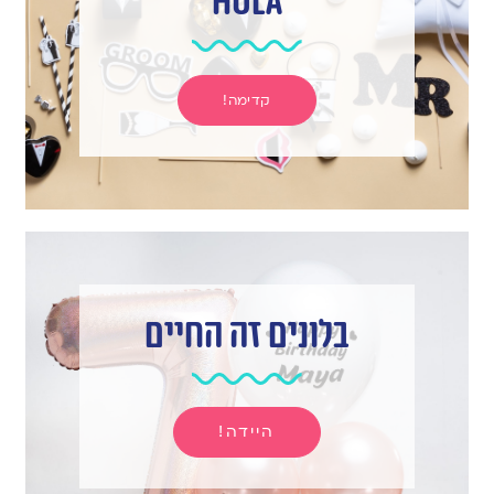
hula
קדימה!
בלונים זה החיים
היידה!