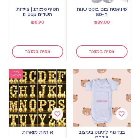
Add
Add
to
to
פיניאטת בום בוקס שנות
חטיף ממותג | ציידות
wishlist
wishlist
ה-80
השדים K pop
₪
8.90
₪
89.00
צפיה במוצר
צפיה במוצר
חזרו
למלאי!
Add
Add
to
to
בגד גוף לתינוק בעיצוב
אותיות מוארות
wishlist
wishlist
שלכם