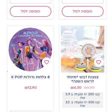
הוספה לסל
הוספה לסל
Add
Add
to
to
צנצנת דבש *מיוחד
8 צלחות גדולות K POP
wishlist
wishlist
לראש השנה*
₪
12.90
₪
4.50
₪
5.50
קנו 200 יח ומעלה ב 3.9
שח
קנו 300 יח ומעלה ב 3.5
שח