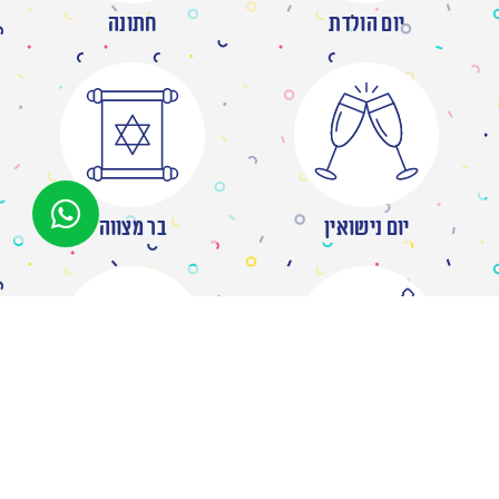
יום הולדת
חתונה
יום נישואין
בר מצווה
מסיבת רווקות
ברית/ה