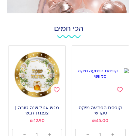
הכי חמים
Add
Add
to
to
קופסת הפתעה מיקס
מגש עגול שנה טובה |
wishlist
wishlist
סקוושי
צנצנת דבש
₪
12.90
₪
45.00
-
+
-
+