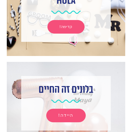
hula
קדימה!
בלונים זה החיים
היידה!