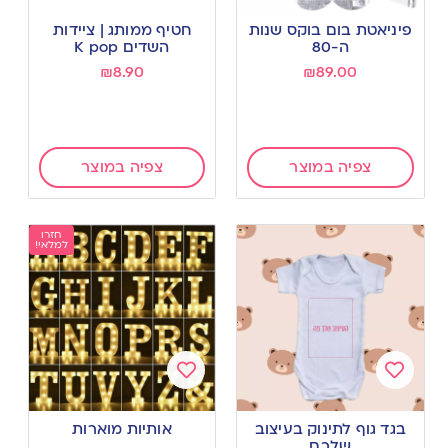
Add
Add
to
to
פיניאטת בום בוקס שנות
חטיף ממותג | ציידות
wishlist
wishlist
ה-80
השדים K pop
₪
8.90
₪
89.00
צפיה במוצר
צפיה במוצר
חזרו
למלאי!
Add
Add
to
to
בגד גוף לתינוק בעיצוב
אותיות מוארות
wishlist
wishlist
שלכם