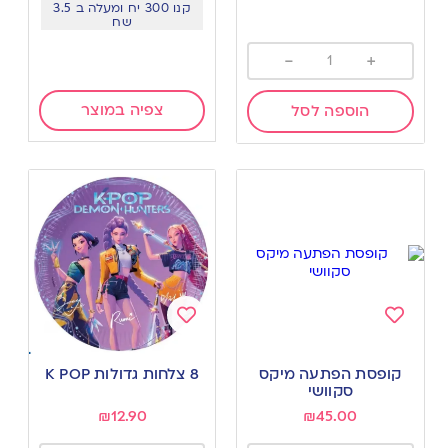
קנו 300 יח ומעלה ב 3.5
שח
-
+
צפיה במוצר
הוספה לסל
Add
Add
to
to
קופסת הפתעה מיקס
8 צלחות גדולות K POP
wishlist
wishlist
סקוושי
₪
12.90
₪
45.00