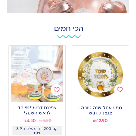
הכי חמים
Add
Add
to
to
מגש עגול שנה טובה |
צנצנת דבש *מיוחד
wishlist
wishlist
צנצנת דבש
לראש השנה*
₪
4.50
₪
5.50
₪
12.90
קנו 200 יח ומעלה ב 3.9
שח