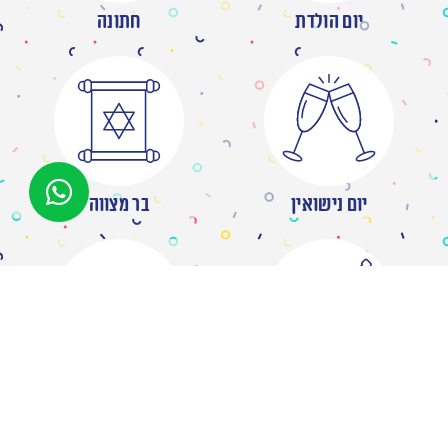
יום הולדת
חתונה
יום נישואין
בר מצווה
מסיבת רווקות
ברית/ה