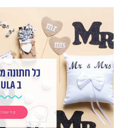
כל חתונה מ
ב hula
קדימה!