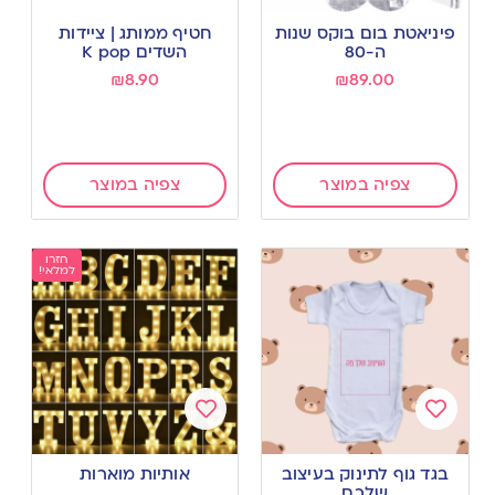
Add
Add
to
to
פיניאטת בום בוקס שנות
חטיף ממותג | ציידות
wishlist
wishlist
ה-80
השדים K pop
₪
8.90
₪
89.00
צפיה במוצר
צפיה במוצר
חזרו
למלאי!
Add
Add
to
to
בגד גוף לתינוק בעיצוב
אותיות מוארות
wishlist
wishlist
שלכם