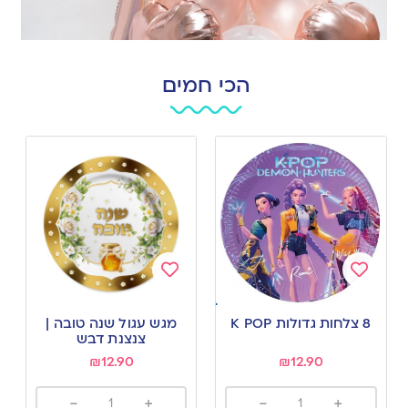
הכי חמים
Add
Add
to
to
8 צלחות גדולות K POP
מגש עגול שנה טובה |
wishlist
wishlist
צנצנת דבש
₪
12.90
₪
12.90
-
+
-
+