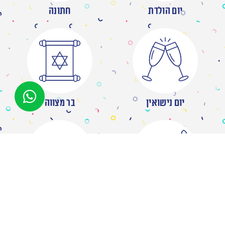
יום הולדת
חתונה
יום נישואין
בר מצווה
מסיבת רווקות
ברית/ה