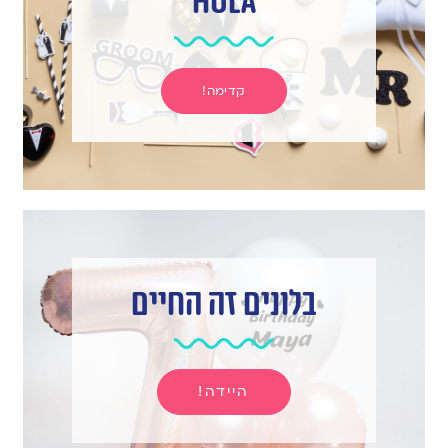
hula
קדימה!
בלונים זה החיים
היידה!