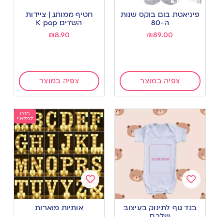
Add
Add
to
to
פיניאטת בום בוקס שנות
חטיף ממותג | ציידות
wishlist
wishlist
ה-80
השדים K pop
₪
8.90
₪
89.00
צפיה במוצר
צפיה במוצר
חזרו
למלאי!
Add
Add
to
to
בגד גוף לתינוק בעיצוב
אותיות מוארות
wishlist
wishlist
שלכם