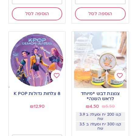
הוספה לסל
הוספה לסל
Add
Add
to
to
צנצנת דבש *מיוחד
8 צלחות גדולות K POP
wishlist
wishlist
לראש השנה*
₪
12.90
₪
4.50
₪
5.50
קנו 200 יח ומעלה ב 3.9
שח
קנו 300 יח ומעלה ב 3.5
שח