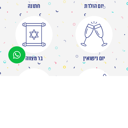
יום הולדת
חתונה
יום נישואין
בר מצווה
מסיבת רווקות
ברית/ה