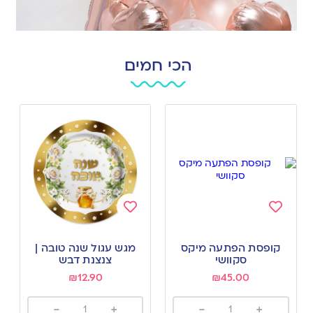
הכי חמים
Add
Add
to
to
קופסת הפתעה מיקס
מגש עגול שנה טובה |
wishlist
wishlist
סקוושי
צנצנת דבש
₪
12.90
₪
45.00
-
+
-
+