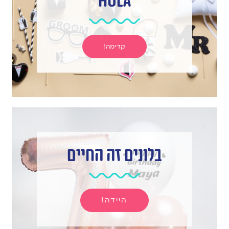
hula
קדימה!
בלונים זה החיים
היידה!