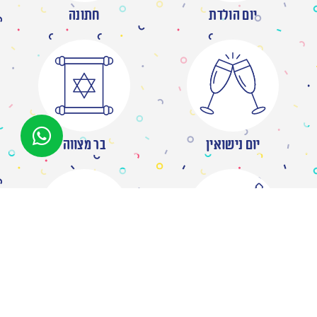
יום הולדת
חתונה
יום נישואין
בר מצווה
מסיבת רווקות
ברית/ה