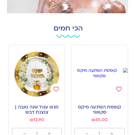
הכי חמים
Add
Add
to
to
קופסת הפתעה מיקס
מגש עגול שנה טובה |
wishlist
wishlist
סקוושי
צנצנת דבש
₪
12.90
₪
45.00
-
+
-
+