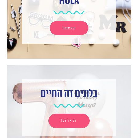
hula
קדימה!
בלונים זה החיים
היידה!