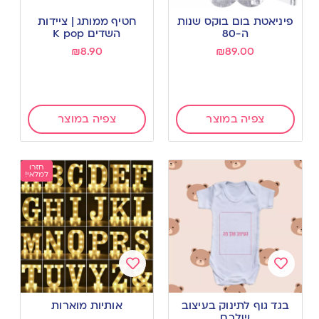
Add
Add
to
to
פיניאטת בום בוקס שנות
חטיף ממותג | ציידות
wishlist
wishlist
ה-80
השדים K pop
₪
8.90
₪
89.00
צפיה במוצר
צפיה במוצר
חזרו
למלאי!
Add
Add
to
to
בגד גוף לתינוק בעיצוב
אותיות מוארות
wishlist
wishlist
שלכם