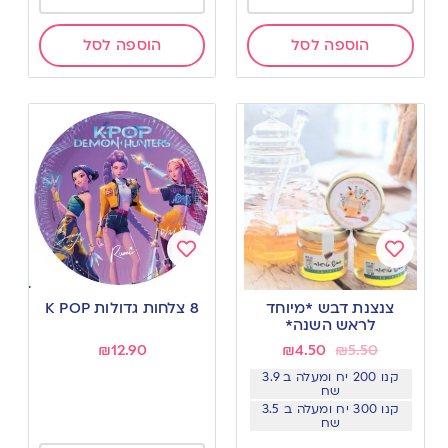
הוספה לסל
הוספה לסל
Add
Add
to
to
צנצנת דבש *מיוחד
8 צלחות גדולות K POP
wishlist
wishlist
לראש השנה*
₪
12.90
₪
4.50
₪
5.50
קנו 200 יח ומעלה ב 3.9
שח
קנו 300 יח ומעלה ב 3.5
שח