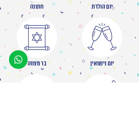
יום הולדת
חתונה
יום נישואין
בר מצווה
מסיבת רווקות
ברית/ה