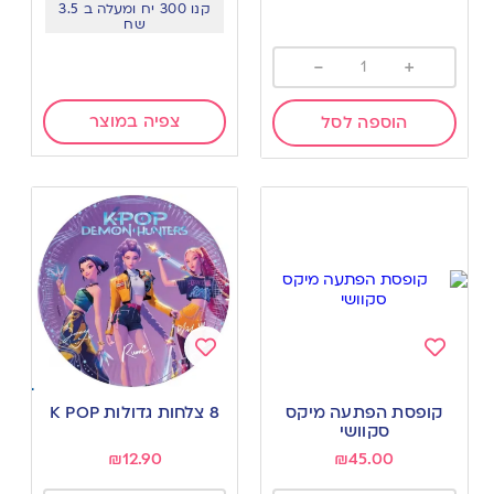
קנו 300 יח ומעלה ב 3.5
שח
-
+
צפיה במוצר
הוספה לסל
Add
Add
to
to
קופסת הפתעה מיקס
8 צלחות גדולות K POP
wishlist
wishlist
סקוושי
₪
12.90
₪
45.00