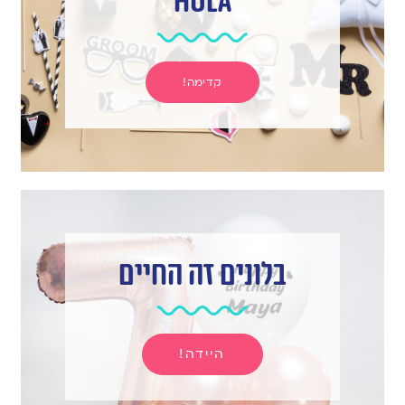
hula
קדימה!
בלונים זה החיים
היידה!