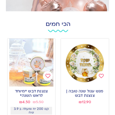
הכי חמים
Add
Add
to
to
מגש עגול שנה טובה |
צנצנת דבש *מיוחד
wishlist
wishlist
צנצנת דבש
לראש השנה*
₪
4.50
₪
5.50
₪
12.90
קנו 200 יח ומעלה ב 3.9
שח