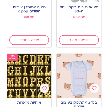
Add
Add
to
to
פיניאטת בום בוקס שנות
חטיף ממותג | ציידות
wishlist
wishlist
ה-80
השדים K pop
₪
8.90
₪
89.00
צפיה במוצר
צפיה במוצר
חזרו
למלאי!
Add
Add
to
to
בגד גוף לתינוק בעיצוב
אותיות מוארות
wishlist
wishlist
שלכם