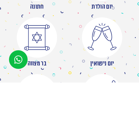
יום הולדת
חתונה
יום נישואין
בר מצווה
מסיבת רווקות
ברית/ה