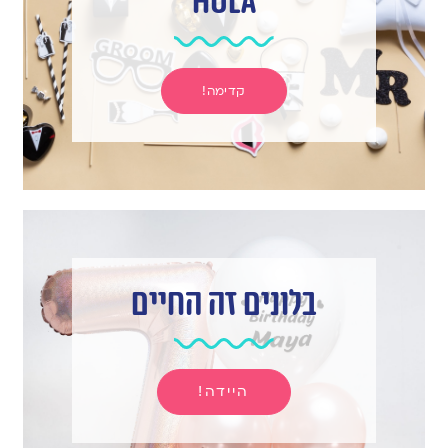
hula
קדימה!
בלונים זה החיים
היידה!