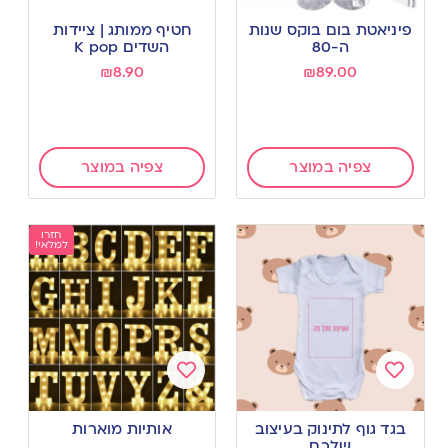
Add
Add
to
to
פיניאטת בום בוקס שנות
חטיף ממותג | ציידות
wishlist
wishlist
ה-80
השדים K pop
₪
8.90
₪
89.00
צפיה במוצר
צפיה במוצר
חזרו
למלאי!
Add
Add
to
to
בגד גוף לתינוק בעיצוב
אותיות מוארות
wishlist
wishlist
שלכם