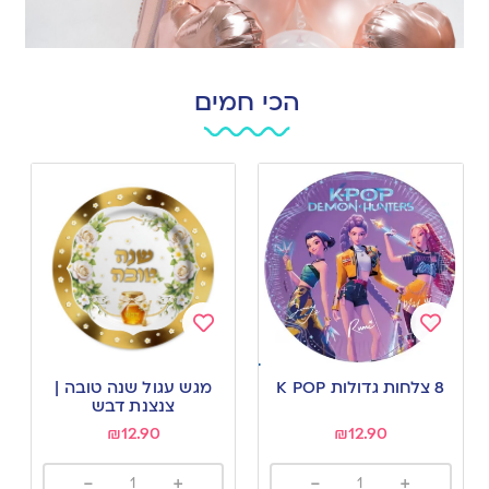
הכי חמים
Add
Add
to
to
8 צלחות גדולות K POP
מגש עגול שנה טובה |
wishlist
wishlist
צנצנת דבש
₪
12.90
₪
12.90
-
+
-
+