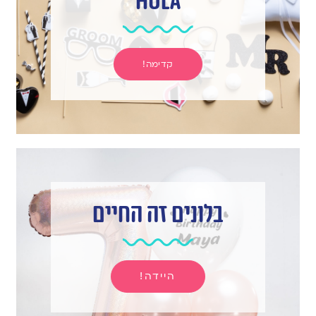
hula
קדימה!
בלונים זה החיים
היידה!