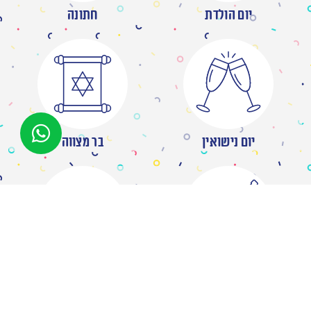
יום הולדת
חתונה
יום נישואין
בר מצווה
מסיבת רווקות
ברית/ה