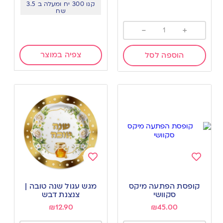
קנו 300 יח ומעלה ב 3.5
שח
-
+
צפיה במוצר
הוספה לסל
Add
Add
to
to
קופסת הפתעה מיקס
מגש עגול שנה טובה |
wishlist
wishlist
סקוושי
צנצנת דבש
₪
12.90
₪
45.00