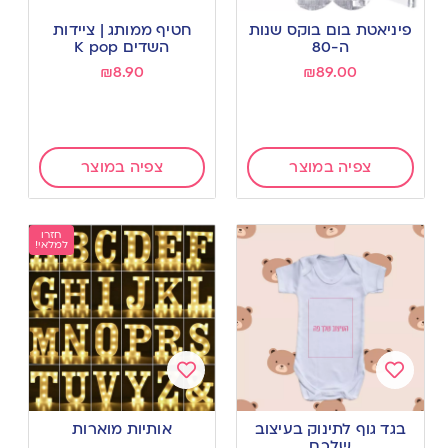
Add
Add
to
to
פיניאטת בום בוקס שנות
חטיף ממותג | ציידות
wishlist
wishlist
ה-80
השדים K pop
₪
8.90
₪
89.00
צפיה במוצר
צפיה במוצר
חזרו
למלאי!
Add
Add
to
to
בגד גוף לתינוק בעיצוב
אותיות מוארות
wishlist
wishlist
שלכם