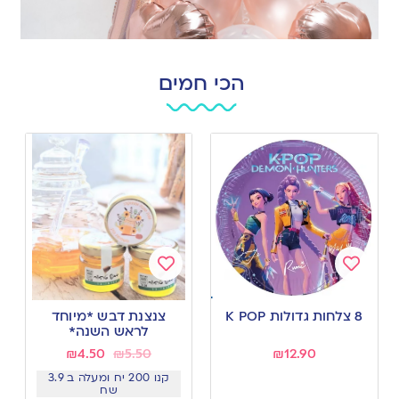
הכי חמים
Add
Add
to
to
8 צלחות גדולות K POP
צנצנת דבש *מיוחד
wishlist
wishlist
לראש השנה*
₪
4.50
₪
5.50
₪
12.90
קנו 200 יח ומעלה ב 3.9
שח