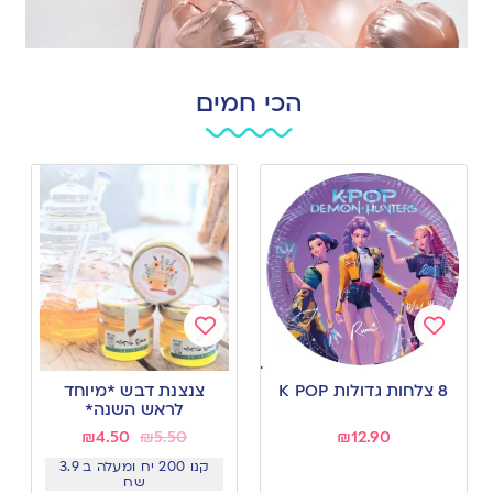
הכי חמים
Add
Add
to
to
8 צלחות גדולות K POP
צנצנת דבש *מיוחד
wishlist
wishlist
לראש השנה*
₪
4.50
₪
5.50
₪
12.90
קנו 200 יח ומעלה ב 3.9
שח