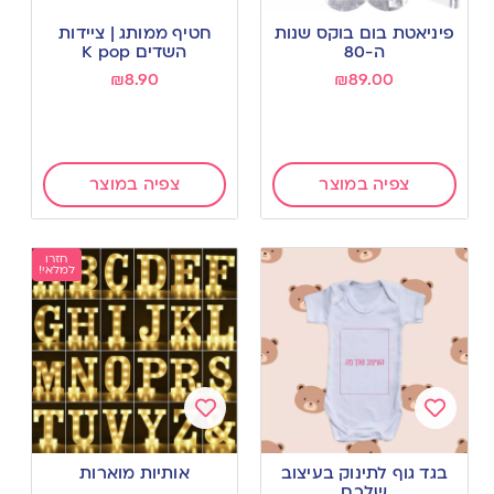
Add
Add
to
to
פיניאטת בום בוקס שנות
חטיף ממותג | ציידות
wishlist
wishlist
ה-80
השדים K pop
₪
8.90
₪
89.00
צפיה במוצר
צפיה במוצר
חזרו
למלאי!
Add
Add
to
to
בגד גוף לתינוק בעיצוב
אותיות מוארות
wishlist
wishlist
שלכם