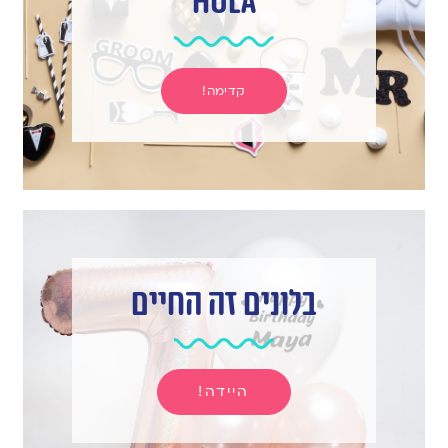
hula
קדימה!
בלונים זה החיים
היידה!