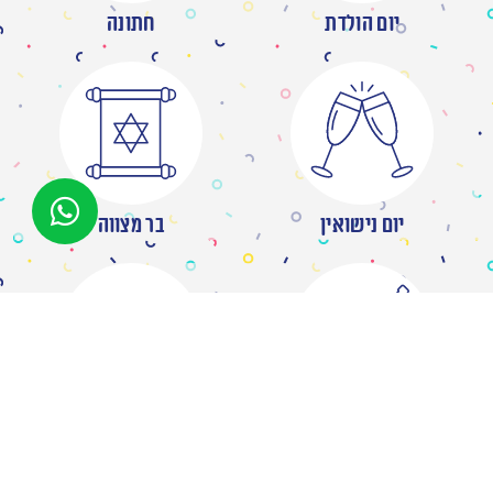
יום הולדת
חתונה
יום נישואין
בר מצווה
מסיבת רווקות
ברית/ה