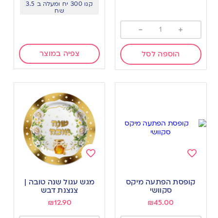
קנו 300 יח ומעלה ב 3.5
שח
-
+
צפיה במוצר
הוספה לסל
Add
Add
to
to
קופסת הפתעה מיקס
מגש עגול שנה טובה |
wishlist
wishlist
סקוושי
צנצנת דבש
₪
12.90
₪
45.00