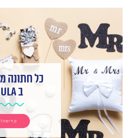
כל חתונה מ
ב hula
קדימה!