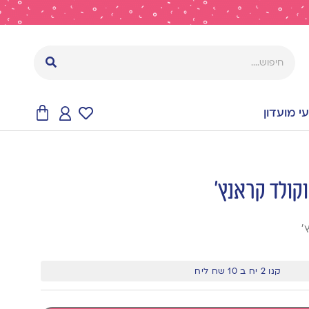
 מועדון
קולד קראנץ’
’
קנו 2 יח ב 10 שח ליח