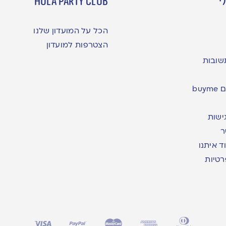
י
hula party club
הכל על המועדון שלנו
הצטרפות למועדון
שובות
bu
ישות
ר
ד איתנו
רטיות