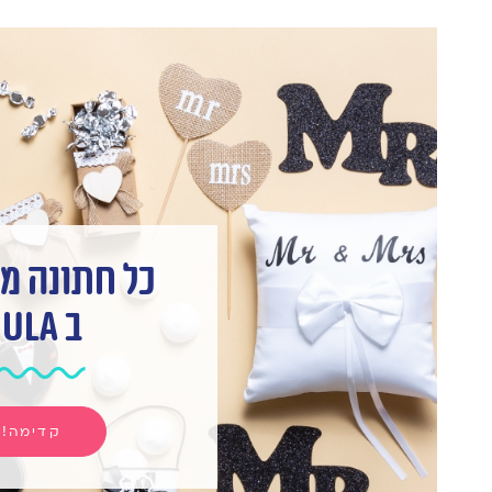
כל חתונה מ
ב hula
קדימה!