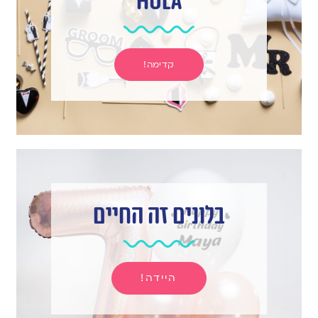
hula
קדימה!
בלונים זה החיים
היידה!