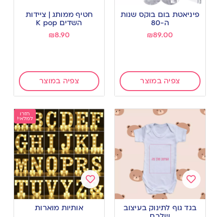
Add
Add
to
to
פיניאטת בום בוקס שנות
חטיף ממותג | ציידות
wishlist
wishlist
ה-80
השדים K pop
₪
8.90
₪
89.00
צפיה במוצר
צפיה במוצר
חזרו
למלאי!
Add
Add
to
to
בגד גוף לתינוק בעיצוב
אותיות מוארות
wishlist
wishlist
שלכם