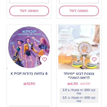
הוספה לסל
הוספה לסל
Add
Add
to
to
צנצנת דבש *מיוחד
8 צלחות גדולות K POP
wishlist
wishlist
לראש השנה*
₪
12.90
₪
4.50
₪
5.50
קנו 200 יח ומעלה ב 3.9
שח
קנו 300 יח ומעלה ב 3.5
שח