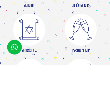
יום הולדת
חתונה
יום נישואין
בר מצווה
מסיבת רווקות
ברית/ה