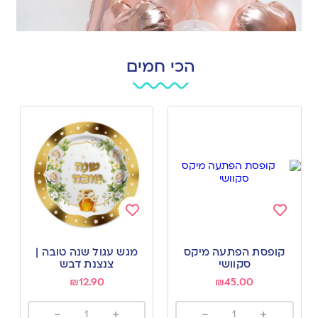
הכי חמים
Add
Add
to
to
קופסת הפתעה מיקס
מגש עגול שנה טובה |
wishlist
wishlist
סקוושי
צנצנת דבש
₪
12.90
₪
45.00
-
+
-
+