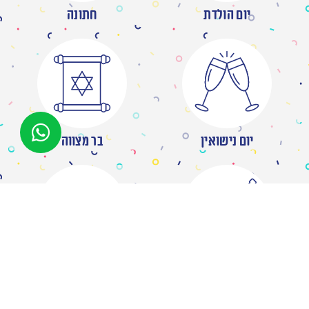
יום הולדת
חתונה
יום נישואין
בר מצווה
מסיבת רווקות
ברית/ה