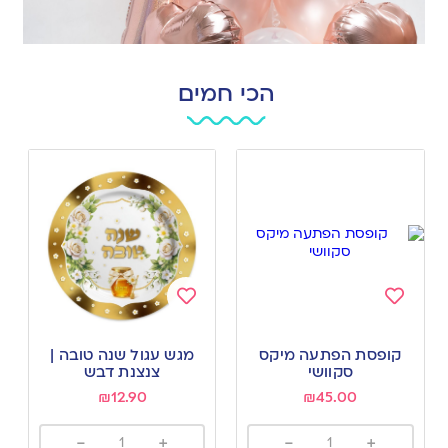
הכי חמים
Add
Add
to
to
קופסת הפתעה מיקס
מגש עגול שנה טובה |
wishlist
wishlist
סקוושי
צנצנת דבש
₪
12.90
₪
45.00
-
+
-
+