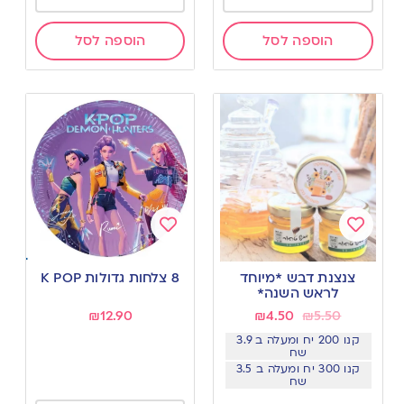
הוספה לסל
הוספה לסל
Add
Add
to
to
צנצנת דבש *מיוחד
8 צלחות גדולות K POP
wishlist
wishlist
לראש השנה*
₪
12.90
₪
4.50
₪
5.50
קנו 200 יח ומעלה ב 3.9
שח
קנו 300 יח ומעלה ב 3.5
שח