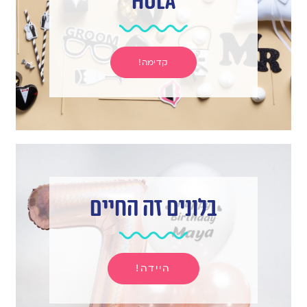
hula
קדימה!
בלונים זה החיים
היידה!