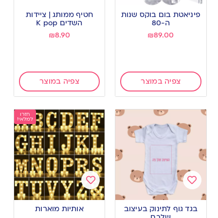
Add
Add
to
to
פיניאטת בום בוקס שנות
חטיף ממותג | ציידות
wishlist
wishlist
ה-80
השדים K pop
₪
8.90
₪
89.00
צפיה במוצר
צפיה במוצר
חזרו
למלאי!
Add
Add
to
to
בגד גוף לתינוק בעיצוב
אותיות מוארות
wishlist
wishlist
שלכם