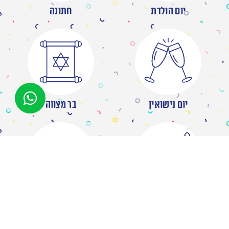
יום הולדת
חתונה
יום נישואין
בר מצווה
מסיבת רווקות
ברית/ה