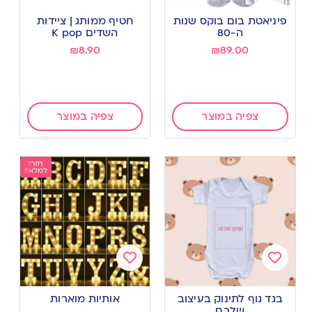
Add
Add
to
to
פיניאטת בום בוקס שנות
חטיף ממותג | ציידות
wishlist
wishlist
ה-80
השדים K pop
₪
8.90
₪
89.00
צפיה במוצר
צפיה במוצר
חזרו
למלאי!
Add
Add
to
to
בגד גוף לתינוק בעיצוב
אותיות מוארות
wishlist
wishlist
שלכם