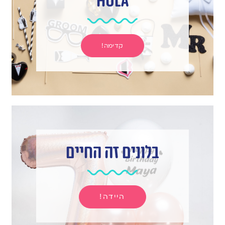
hula
קדימה!
בלונים זה החיים
היידה!