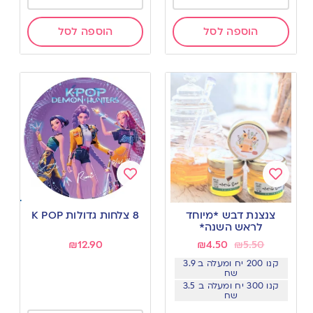
הוספה לסל
הוספה לסל
Add
Add
to
to
צנצנת דבש *מיוחד
8 צלחות גדולות K POP
wishlist
wishlist
לראש השנה*
₪
12.90
₪
4.50
₪
5.50
קנו 200 יח ומעלה ב 3.9
שח
קנו 300 יח ומעלה ב 3.5
שח