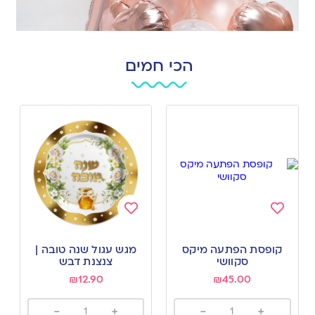
הכי חמים
Add
Add
to
to
קופסת הפתעה מיקס
מגש עגול שנה טובה |
wishlist
wishlist
סקוושי
צנצנת דבש
₪
12.90
₪
45.00
-
+
-
+