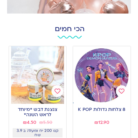
הכי חמים
Add
Add
to
to
8 צלחות גדולות K POP
צנצנת דבש *מיוחד
wishlist
wishlist
לראש השנה*
₪
4.50
₪
5.50
₪
12.90
קנו 200 יח ומעלה ב 3.9
שח