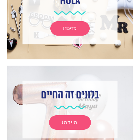
hula
קדימה!
בלונים זה החיים
היידה!