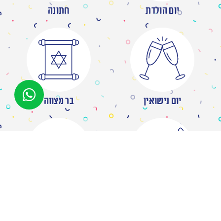
יום הולדת
חתונה
יום נישואין
בר מצווה
מסיבת רווקות
ברית/ה