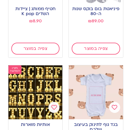
Add
Add
to
to
פיניאטת בום בוקס שנות
חטיף ממותג | ציידות
wishlist
wishlist
ה-80
השדים K pop
₪
8.90
₪
89.00
צפיה במוצר
צפיה במוצר
חזרו
למלאי!
Add
Add
to
to
בגד גוף לתינוק בעיצוב
אותיות מוארות
wishlist
wishlist
שלכם