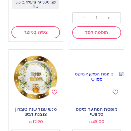
קנו 300 יח ומעלה ב 3.5
שח
-
+
צפיה במוצר
הוספה לסל
Add
Add
to
to
קופסת הפתעה מיקס
מגש עגול שנה טובה |
wishlist
wishlist
סקוושי
צנצנת דבש
₪
12.90
₪
45.00