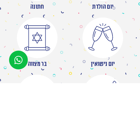
יום הולדת
חתונה
יום נישואין
בר מצווה
מסיבת רווקות
ברית/ה