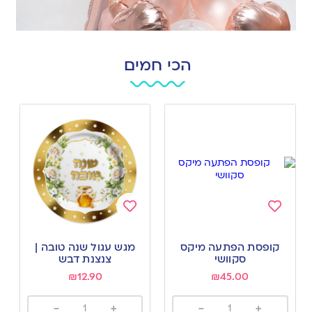
הכי חמים
Add
Add
to
to
קופסת הפתעה מיקס
מגש עגול שנה טובה |
wishlist
wishlist
סקוושי
צנצנת דבש
₪
12.90
₪
45.00
-
+
-
+