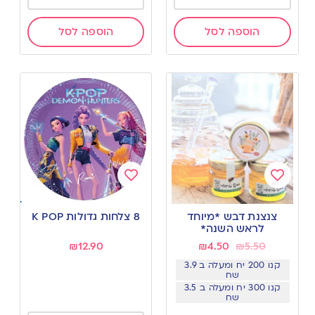
הוספה לסל
הוספה לסל
Add
Add
to
to
צנצנת דבש *מיוחד
8 צלחות גדולות K POP
wishlist
wishlist
לראש השנה*
₪
12.90
₪
4.50
₪
5.50
קנו 200 יח ומעלה ב 3.9
שח
קנו 300 יח ומעלה ב 3.5
שח