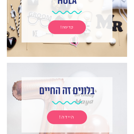
hula
קדימה!
בלונים זה החיים
היידה!