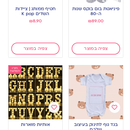
Add
Add
to
to
פיניאטת בום בוקס שנות
חטיף ממותג | ציידות
wishlist
wishlist
ה-80
השדים K pop
₪
8.90
₪
89.00
צפיה במוצר
צפיה במוצר
חזרו
למלאי!
Add
Add
to
to
בגד גוף לתינוק בעיצוב
אותיות מוארות
wishlist
wishlist
שלכם