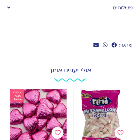
to
משלוחים
wishlist
שתפו:
אולי יעניינו אותך
איסוף
עצמי
בלבד