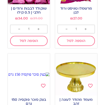
Add
Add
to
to
מרשמלו טוויסט ורוד
שוקולד לבבות ורודים |
wishlist
wishlist
לבן
חלבי | 0.5 קילו
₪
34.00
₪
39.00
₪
27.00
-
+
-
+
הוספה לסל
הוספה לסל
Add
Add
to
to
מעמד מהודר לעוגה |
בצק סוכר פוקסיה 150
wishlist
wishlist
זהב
גרם