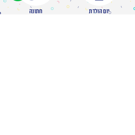
יום הולדת
חתונה
יום נישואין
בר מצווה
מסיבת רווקות
ברית/ה