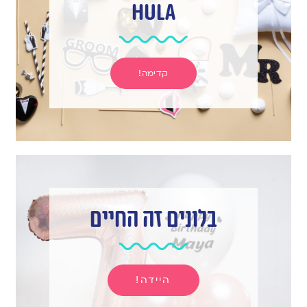
hula
קדימה!
בלונים זה החיים
היידה!