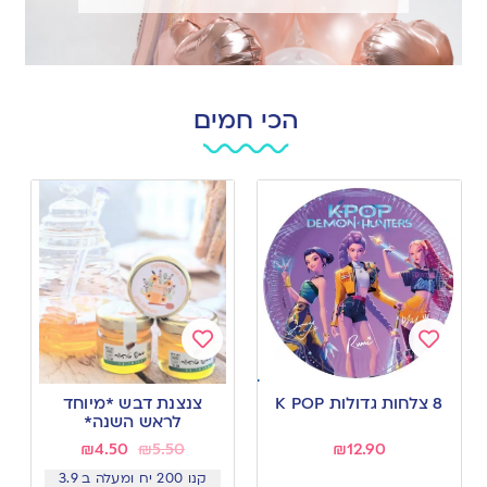
הכי חמים
Add
Add
to
to
8 צלחות גדולות K POP
צנצנת דבש *מיוחד
wishlist
wishlist
לראש השנה*
₪
4.50
₪
5.50
₪
12.90
קנו 200 יח ומעלה ב 3.9