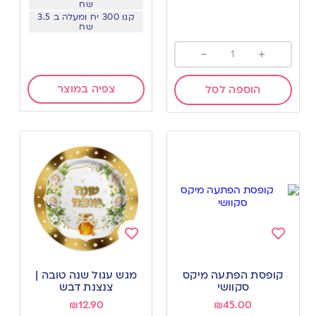
שח
קנו 300 יח ומעלה ב 3.5
שח
-
+
צפיה במוצר
הוספה לסל
Add
Add
to
to
קופסת הפתעה מיקס
מגש עגול שנה טובה |
wishlist
wishlist
סקוושי
צנצנת דבש
₪
12.90
₪
45.00