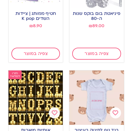
Add
Add
to
to
פיניאטת בום בוקס שנות
חטיף ממותג | ציידות
wishlist
wishlist
ה-80
השדים K pop
₪
8.90
₪
89.00
צפיה במוצר
צפיה במוצר
חזרו
למלאי!
Add
Add
to
to
בגד גוף לתינוק בעיצוב
אותיות מוארות