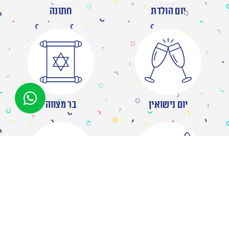
יום הולדת
חתונה
יום נישואין
בר מצווה
מסיבת רווקות
ברית/ה