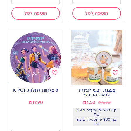
הוספה לסל
הוספה לסל
Add
Add
to
to
צנצנת דבש *מיוחד
8 צלחות גדולות K POP
wishlist
wishlist
לראש השנה*
₪
12.90
₪
4.50
₪
5.50
קנו 200 יח ומעלה ב 3.9
שח
קנו 300 יח ומעלה ב 3.5
שח