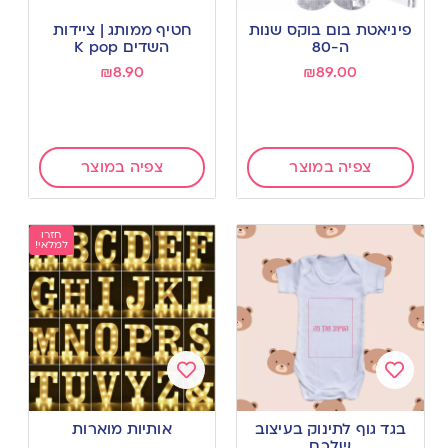
Add
Add
to
to
פיניאטת בום בוקס שנות
חטיף ממותג | ציידות
wishlist
wishlist
ה-80
השדים K pop
₪
8.90
₪
89.00
צפיה במוצר
צפיה במוצר
חזרו
למלאי!
Add
Add
to
to
בגד גוף לתינוק בעיצוב
אותיות מוארות
wishlist
wishlist
שלכם