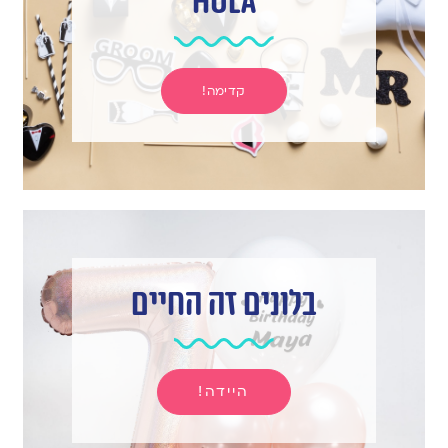
hula
קדימה!
בלונים זה החיים
היידה!