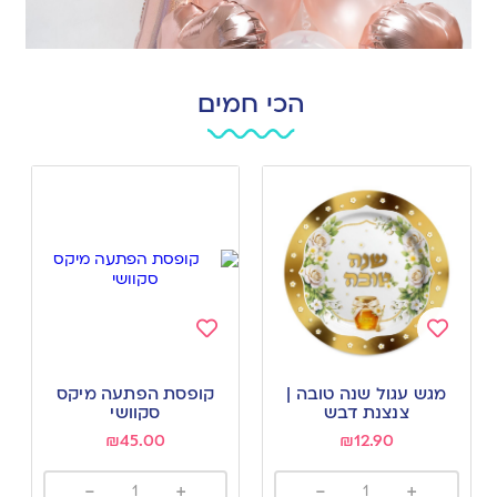
הכי חמים
Add
Add
to
to
מגש עגול שנה טובה |
קופסת הפתעה מיקס
wishlist
wishlist
צנצנת דבש
סקוושי
₪
45.00
₪
12.90
-
+
-
+