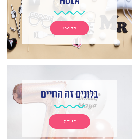
hula
קדימה!
בלונים זה החיים
היידה!