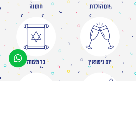
יום הולדת
חתונה
יום נישואין
בר מצווה
מסיבת רווקות
ברית/ה