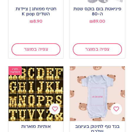
Add
Add
to
to
פיניאטת בום בוקס שנות
חטיף ממותג | ציידות
wishlist
wishlist
ה-80
השדים K pop
₪
8.90
₪
89.00
צפיה במוצר
צפיה במוצר
חזרו
למלאי!
Add
Add
to
to
בגד גוף לתינוק בעיצוב
אותיות מוארות
wishlist
wishlist
שלכם