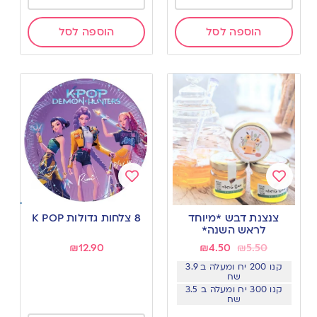
הוספה לסל
הוספה לסל
Add
Add
to
to
צנצנת דבש *מיוחד
8 צלחות גדולות K POP
wishlist
wishlist
לראש השנה*
₪
12.90
₪
4.50
₪
5.50
קנו 200 יח ומעלה ב 3.9
שח
קנו 300 יח ומעלה ב 3.5
שח