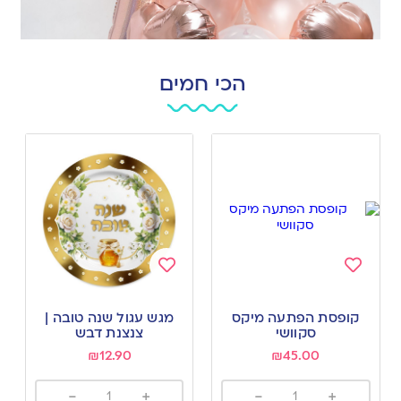
הכי חמים
Add
Add
to
to
קופסת הפתעה מיקס
מגש עגול שנה טובה |
wishlist
wishlist
סקוושי
צנצנת דבש
₪
12.90
₪
45.00
-
+
-
+