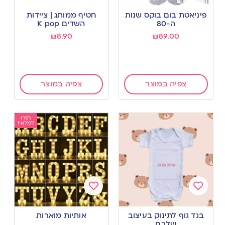
Add
Add
to
to
פיניאטת בום בוקס שנות
חטיף ממותג | ציידות
wishlist
wishlist
ה-80
השדים K pop
₪
8.90
₪
89.00
צפיה במוצר
צפיה במוצר
חזרו
למלאי!
Add
Add
to
to
בגד גוף לתינוק בעיצוב
אותיות מוארות
wishlist
wishlist
שלכם