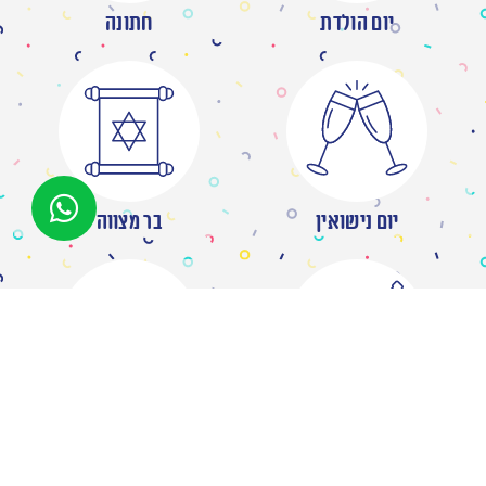
יום הולדת
חתונה
יום נישואין
בר מצווה
מסיבת רווקות
ברית/ה