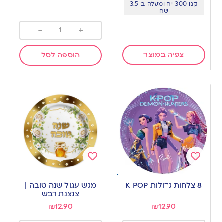
קנו 300 יח ומעלה ב 3.5
שח
-
+
צפיה במוצר
הוספה לסל
Add
Add
to
to
8 צלחות גדולות K POP
מגש עגול שנה טובה |
wishlist
wishlist
צנצנת דבש
₪
12.90
₪
12.90