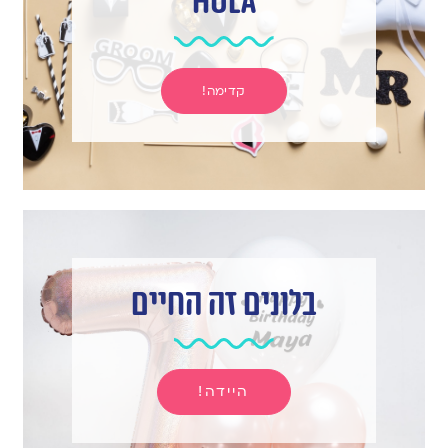
hula
קדימה!
בלונים זה החיים
היידה!