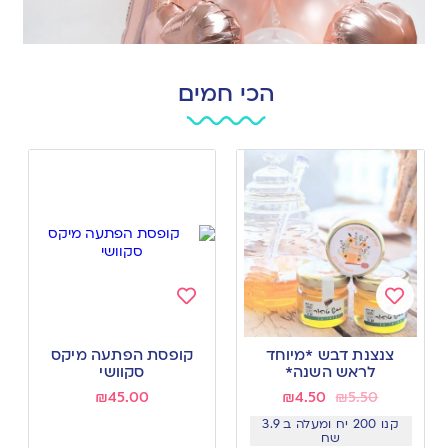
הכי חמים
Add
Add
to
to
צנצנת דבש *מיוחד
קופסת הפתעה מיקס
wishlist
wishlist
לראש השנה*
סקוושי
₪
45.00
₪
4.50
₪
5.50
קנו 200 יח ומעלה ב 3.9
שח