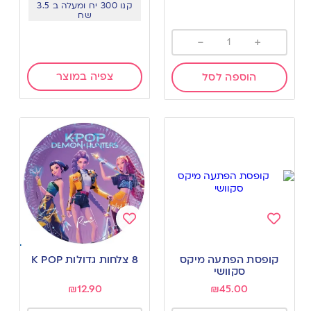
קנו 300 יח ומעלה ב 3.5
שח
-
+
צפיה במוצר
הוספה לסל
Add
Add
to
to
קופסת הפתעה מיקס
8 צלחות גדולות K POP
wishlist
wishlist
סקוושי
₪
12.90
₪
45.00