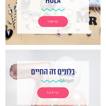
hula
קדימה!
בלונים זה החיים
היידה!