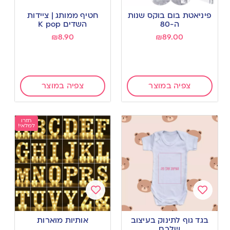
Add
Add
to
to
פיניאטת בום בוקס שנות
חטיף ממותג | ציידות
wishlist
wishlist
ה-80
השדים K pop
₪
8.90
₪
89.00
צפיה במוצר
צפיה במוצר
חזרו
למלאי!
Add
Add
to
to
בגד גוף לתינוק בעיצוב
אותיות מוארות
wishlist
wishlist
שלכם