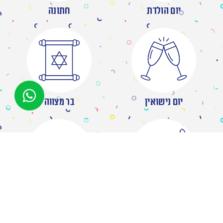
יום הולדת
חתונה
יום נישואין
בר מצווה
מסיבת רווקות
ברית/ה