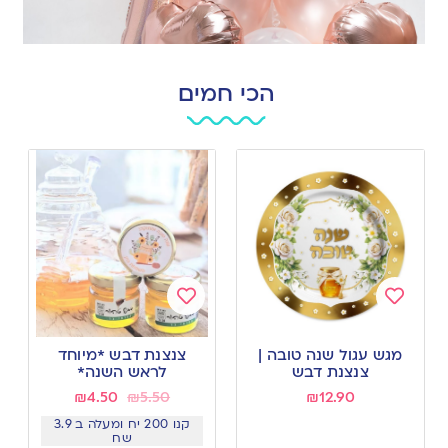
הכי חמים
Add
Add
to
to
מגש עגול שנה טובה |
צנצנת דבש *מיוחד
wishlist
wishlist
צנצנת דבש
לראש השנה*
₪
4.50
₪
5.50
₪
12.90
קנו 200 יח ומעלה ב 3.9
שח