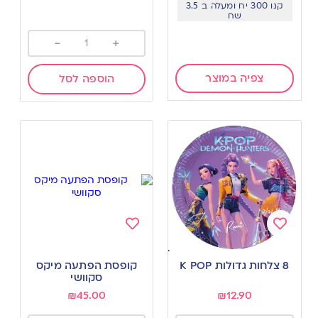
קנו 300 יח ומעלה ב 3.5
שח
-
+
צפיה במוצר
הוספה לסל
Add
Add
to
to
8 צלחות גדולות K POP
קופסת הפתעה מיקס
wishlist
wishlist
סקוושי
₪
45.00
₪
12.90