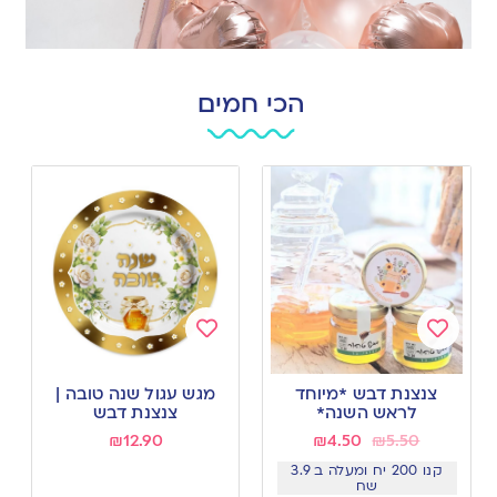
הכי חמים
Add
Add
to
to
צנצנת דבש *מיוחד
מגש עגול שנה טובה |
wishlist
wishlist
לראש השנה*
צנצנת דבש
₪
12.90
₪
4.50
₪
5.50
קנו 200 יח ומעלה ב 3.9
שח