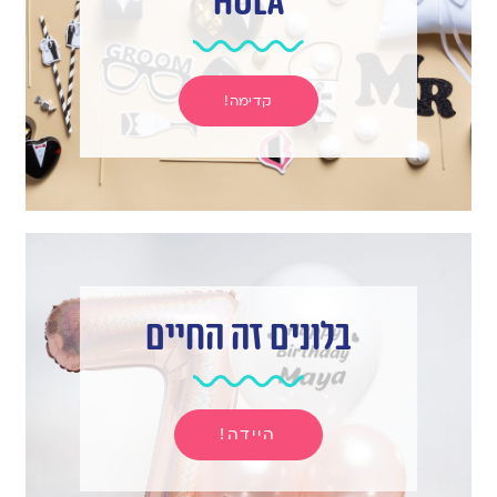
hula
קדימה!
בלונים זה החיים
היידה!