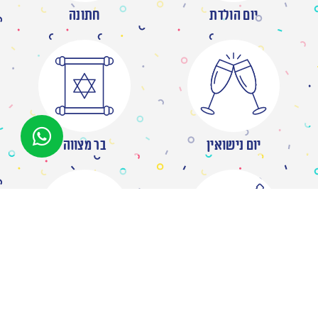
יום הולדת
חתונה
יום נישואין
בר מצווה
מסיבת רווקות
ברית/ה