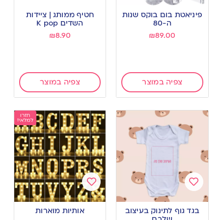
Add
Add
to
to
פיניאטת בום בוקס שנות
חטיף ממותג | ציידות
wishlist
wishlist
ה-80
השדים K pop
₪
8.90
₪
89.00
צפיה במוצר
צפיה במוצר
חזרו
למלאי!
Add
Add
to
to
בגד גוף לתינוק בעיצוב
אותיות מוארות
wishlist
wishlist
שלכם